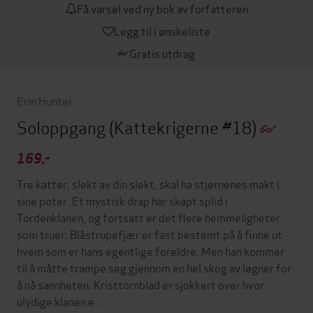
Få varsel ved ny bok av forfatteren
Legg til i ønskeliste
Gratis utdrag
Erin Hunter
Soloppgang
(Kattekrigerne #18)
169,-
Tre katter, slekt av din slekt, skal ha stjernenes makt i
sine poter. Et mystisk drap har skapt splid i
Tordenklanen, og fortsatt er det flere hemmeligheter
som truer. Blåstrupefjær er fast bestemt på å finne ut
hvem som er hans egentlige foreldre. Men han kommer
til å måtte trampe seg gjennom en hel skog av løgner for
å nå sannheten. Kristtornblad er sjokkert over hvor
ulydige klanen e…