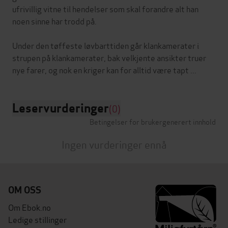
ufrivillig vitne til hendelser som skal forandre alt han
noen sinne har trodd på.
Under den tøffeste løvbarttiden går klankamerater i
strupen på klankamerater, bak velkjente ansikter truer
Leservurderinger
(0)
Betingelser for brukergenerert innhold
Ingen vurderinger ennå
OM OSS
Om Ebok.no
Ledige stillinger