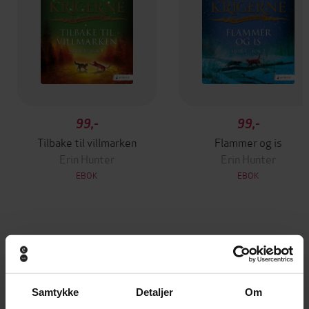
99,-
99,-
Tilbake til villmarken
Flammer og is
Erin Hunter
Erin Hunter
EBOK
EBOK
Andre har også kjøpt
Samtykke
Detaljer
Om