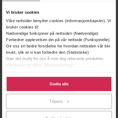
Vi bruker cookies
Våre nettsider benytter cookies (informasjonskapsler). Vi
bruker cookies til:
Nødvendige funksjoner på nettsiden (Nødvendige)
Forbedrer opplevelsen din på vår nettside (Funksjonelle)
Gir oss en bedre forståelse for hvordan nettsiden vår blir
brukt, slik at vi kan forbedre den (Statistiske)
Gjør det mulig for oss å vise deg relevante produkter,
kampanjer og tilbud (Markedsføring)
169,-
169,-
Klikk på «Godta alle» for å gi oss ditt samtykke til å
Eklipse
Utstøtt
bruke cookies for alle disse formålene. Du kan også
Erin Hunter
Erin Hunter
Godta alle
tilpasse ditt samtykke til spesifikke formål ved å klikke
EBOK
EBOK
på «Tilpass». Du kan når som helst trekke tilbake eller
Tilpass
endre ditt samtykke.