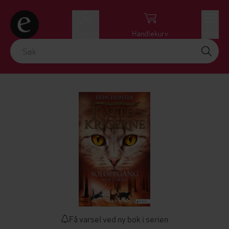
Logg inn
Handlekurv
Meny
Få varsel ved ny bok i serien