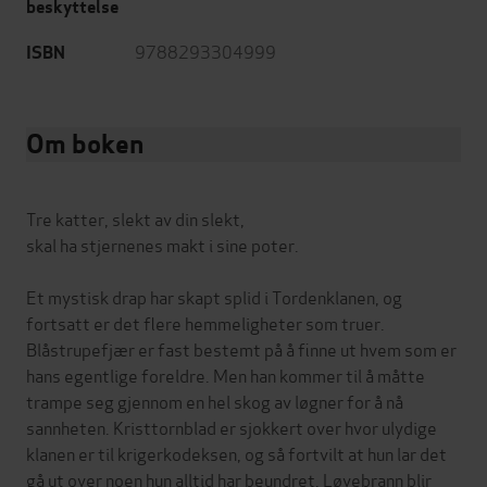
beskyttelse
9788293304999
ISBN
Om boken
Tre katter, slekt av din slekt,
skal ha stjernenes makt i sine poter.
Et mystisk drap har skapt splid i Tordenklanen, og
fortsatt er det flere hemmeligheter som truer.
Blåstrupefjær er fast bestemt på å finne ut hvem som er
hans egentlige foreldre. Men han kommer til å måtte
trampe seg gjennom en hel skog av løgner for å nå
sannheten. Kristtornblad er sjokkert over hvor ulydige
klanen er til krigerkodeksen, og så fortvilt at hun lar det
gå ut over noen hun alltid har beundret. Løvebrann blir