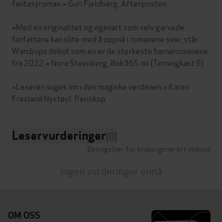
fantasyroman.» Guri Fjeldberg, Aftenposten
«Med en originalitet og egenart som selv garvede
forfattere kan slite med å oppnå i romanene sine, står
Wandrups debut som en av de sterkeste barneromanene
fra 2022.» Nora Steenberg, Bok365.no (Terningkast 6)
«Leseren suges inn i den magiske verdenen.» Karen
Leservurderinger
(0)
Betingelser for brukergenerert innhold
Ingen vurderinger ennå
OM OSS