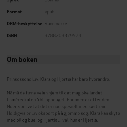
epub
Format
Vannmerket
DRM-beskyttelse
9788203379574
ISBN
Om boken
Prinsessene Liv, Klara og Hjertia har bare hverandre.
Nå må de finne veien hjem til det magiske landet
Lamèredi uten å bli oppdaget. For noen er etter dem.
Noen som vet at det er noe spesielt med søstrene.
Heldigvis er Liv ekspert på å gjemme seg, Klara kan skyte
med pil og bue, og Hjertia ... vel, hun er Hjertia.