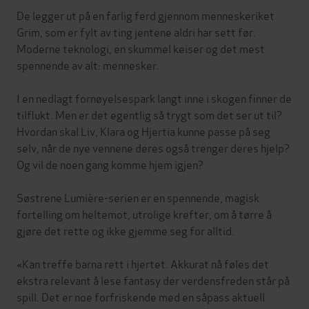
De legger ut på en farlig ferd gjennom menneskeriket
Grim, som er fylt av ting jentene aldri har sett før.
Moderne teknologi, en skummel keiser og det mest
spennende av alt: mennesker.
I en nedlagt fornøyelsespark langt inne i skogen finner de
tilflukt. Men er det egentlig så trygt som det ser ut til?
Hvordan skal Liv, Klara og Hjertia kunne passe på seg
selv, når de nye vennene deres også trenger deres hjelp?
Og vil de noen gang komme hjem igjen?
Søstrene Lumière-serien er en spennende, magisk
fortelling om heltemot, utrolige krefter, om å tørre å
gjøre det rette og ikke gjemme seg for alltid.
«Kan treffe barna rett i hjertet. Akkurat nå føles det
ekstra relevant å lese fantasy der verdensfreden står på
spill. Det er noe forfriskende med en såpass aktuell