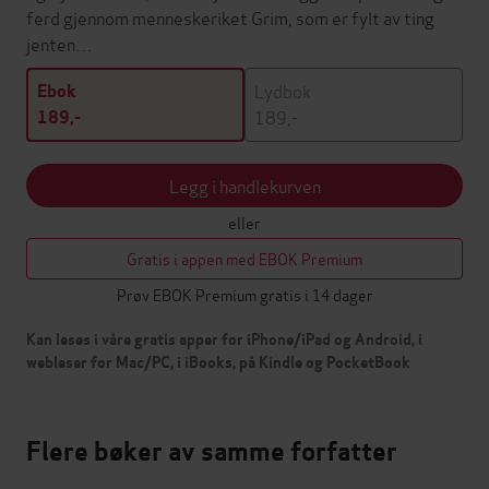
ferd gjennom menneskeriket Grim, som er fylt av ting
jenten…
Lydbok
Ebok
189,-
189,-
Legg i handlekurven
eller
Gratis i appen med EBOK Premium
Prøv EBOK Premium gratis i 14 dager
Kan leses i våre gratis apper for iPhone/iPad og Android, i
webleser for Mac/PC, i iBooks, på Kindle og PocketBook
Flere bøker av samme forfatter