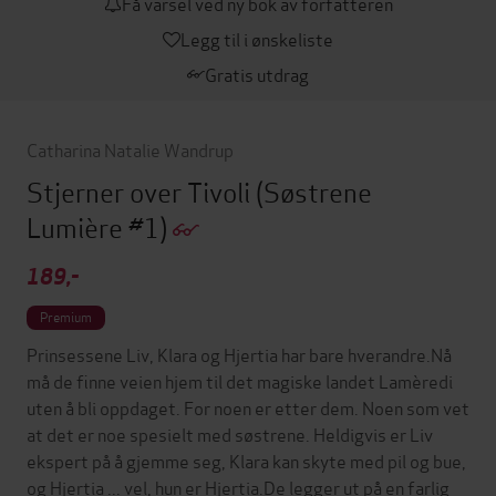
Få varsel ved ny bok av forfatteren
Legg til i ønskeliste
Gratis utdrag
Catharina Natalie Wandrup
Stjerner over Tivoli
(Søstrene
Lumière #1)
189,-
Premium
Prinsessene Liv, Klara og Hjertia har bare hverandre.Nå
må de finne veien hjem til det magiske landet Lamèredi
uten å bli oppdaget. For noen er etter dem. Noen som vet
at det er noe spesielt med søstrene. Heldigvis er Liv
ekspert på å gjemme seg, Klara kan skyte med pil og bue,
og Hjertia ... vel, hun er Hjertia.De legger ut på en farlig