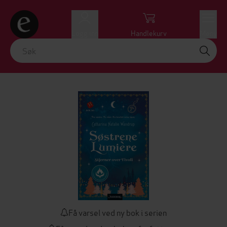
Logg inn
Handlekurv
Meny
Få varsel ved ny bok i serien