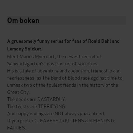
Om boken
A gruesomely funny series for fans of Roald Dahl and
Lemony Snicket.
Meet Marius Myerdorf, the newest recruit of
Schwartzgarten's most secret of societies.
His is a tale of adventure and abduction, friendship and
fearlessness, as The Band of Blood race against time to
unmask two of the foulest fiends in the history of the
Great City.
The deeds are DASTARDLY.
The twists are TERRIFYING.
And happy endings are NOT always guaranteed.
If you prefer CLEAVERS to KITTENS and FIENDS to
FAIRIES...