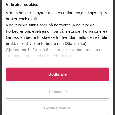
Vi bruker cookies
Våre nettsider benytter cookies (informasjonskapsler). Vi
bruker cookies til:
Nødvendige funksjoner på nettsiden (Nødvendige)
Forbedrer opplevelsen din på vår nettside (Funksjonelle)
Gir oss en bedre forståelse for hvordan nettsiden vår blir
brukt, slik at vi kan forbedre den (Statistiske)
Gjør det mulig for oss å vise deg relevante produkter,
kampanjer og tilbud (Markedsføring)
Klikk på «Godta alle» for å gi oss ditt samtykke til å
129,-
129,-
bruke cookies for alle disse formålene. Du kan også
Godta alle
Minnesota
Utskudd
tilpasse ditt samtykke til spesifikke formål ved å klikke
Jo Nesbø
Jørn Lier Horst
på «Tilpass». Du kan når som helst trekke tilbake eller
EBOK
EBOK
Tilpass
endre ditt samtykke.
Godta utvalgte