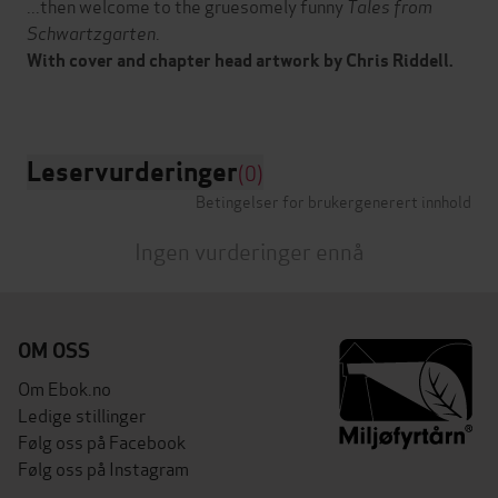
...then welcome to the gruesomely funny
Tales from
Schwartzgarten
.
With cover and chapter head artwork by Chris Riddell.
Leservurderinger
(0)
Betingelser for brukergenerert innhold
Ingen vurderinger ennå
OM OSS
Om Ebok.no
Ledige stillinger
Følg oss på Facebook
Følg oss på Instagram