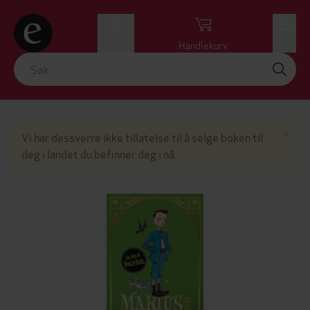
Logg inn
Handlekurv
Meny
Lu
×
Vi har dessverre ikke tillatelse til å selge boken til
deg i landet du befinner deg i nå.