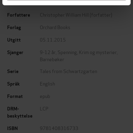
Book 4
Undertittel
Christopher William Hill
(forfatter)
Forfattere
Orchard Books
Forlag
05.11.2015
Utgitt
9-12 år
,
Spenning
,
Krim og mysterier
,
Sjanger
Barnebøker
Tales from Schwartzgarten
Serie
English
Språk
epub
Format
LCP
DRM-
beskyttelse
9781408316733
ISBN