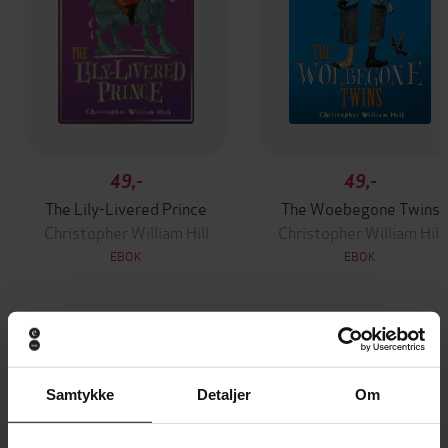
49,-
49,-
The Lily-Livered Prince
The Woebegone Twins
Christopher William Hill
Christopher William Hill
EBOK
EBOK
Andre har også kjøpt
Samtykke
Detaljer
Om
Premium
Premium
Vinner av Rivertonprisen
Første gang på tilbud