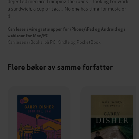
dejected men are tramping the roads…looking for work,
a sandwich, a cup of tea… No one has time for music or
d…
Kan leses i våre gratis apper for iPhone/iPad og Android og i
webleser for Mac/PC
Kan leses i iBooks, på PC, Kindle og PocketBook
Flere bøker av samme forfatter