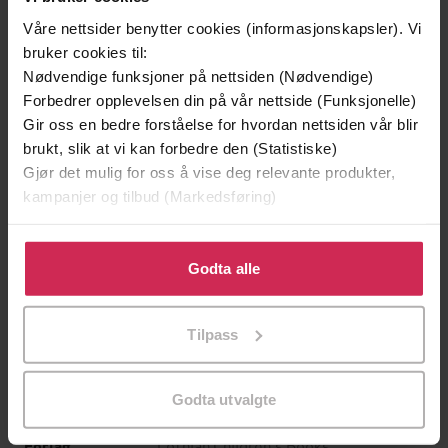
Våre nettsider benytter cookies (informasjonskapsler). Vi
bruker cookies til:
Nødvendige funksjoner på nettsiden (Nødvendige)
Forbedrer opplevelsen din på vår nettside (Funksjonelle)
Gir oss en bedre forståelse for hvordan nettsiden vår blir
brukt, slik at vi kan forbedre den (Statistiske)
Gjør det mulig for oss å vise deg relevante produkter,
kampanjer og tilbud (Markedsføring)
199,-
349,-
Minnesota
Utskudd
Klikk på «Godta alle» for å gi oss ditt samtykke til å
Jo Nesbø
Jørn Lier Horst
bruke cookies for alle disse formålene. Du kan også
Godta alle
tilpasse ditt samtykke til spesifikke formål ved å klikke
EBOK
EBOK
på «Tilpass». Du kan når som helst trekke tilbake eller
Tilpass
endre ditt samtykke.
Garry Disher
(forfatter)
Godta utvalgte
Forfattere
Lothian Children's Books
Forlag