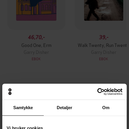
46,70,-
39,-
Good One, Erm
Walk Twenty, Run Twent
Garry Disher
Garry Disher
EBOK
EBOK
Andre har også kjøpt
Premium
Premium
Samtykke
Detaljer
Om
Vinner av Rivertonprisen
Første gang på tilbud
Vi bruker cookies