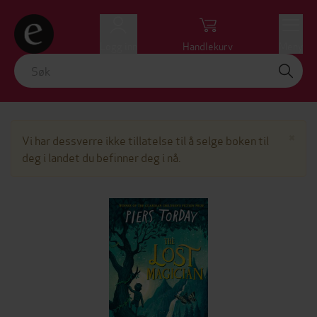
Logg inn
Handlekurv
Meny
Lu
×
Vi har dessverre ikke tillatelse til å selge boken til
deg i landet du befinner deg i nå.