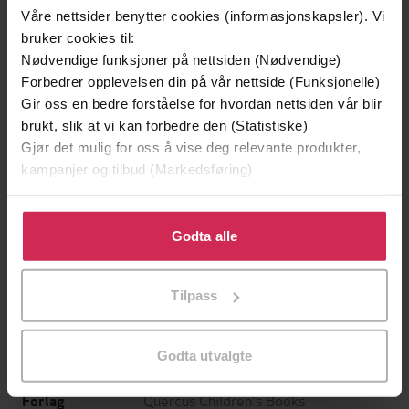
Våre nettsider benytter cookies (informasjonskapsler). Vi
bruker cookies til:
Nødvendige funksjoner på nettsiden (Nødvendige)
Forbedrer opplevelsen din på vår nettside (Funksjonelle)
Gir oss en bedre forståelse for hvordan nettsiden vår blir
brukt, slik at vi kan forbedre den (Statistiske)
Gjør det mulig for oss å vise deg relevante produkter,
kampanjer og tilbud (Markedsføring)
249,-
169,-
Klikk på «Godta alle» for å gi oss ditt samtykke til å
Arv og miljø
Tørst
bruke cookies for alle disse formålene. Du kan også
Godta alle
Vigdis Hjorth
Jo Nesbø
tilpasse ditt samtykke til spesifikke formål ved å klikke
EBOK
EBOK
på «Tilpass». Du kan når som helst trekke tilbake eller
Tilpass
endre ditt samtykke.
Godta utvalgte
Piers Torday
(forfatter)
Forfattere
Quercus Children's Books
Forlag