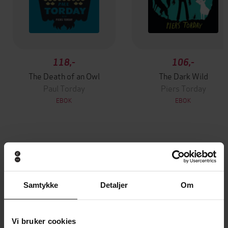
118,-
106,-
The Death of an Owl
The Dark Wild
Paul Torday
Piers Torday
EBOK
EBOK
Andre har også kjøpt
Premium
Samtykke
Detaljer
Om
Vi bruker cookies