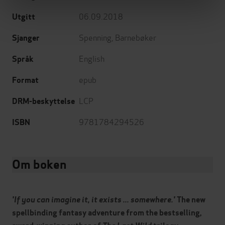
06.09.2018
Utgitt
Spenning
,
Barnebøker
Sjanger
English
Språk
epub
Format
LCP
DRM-beskyttelse
9781784294526
ISBN
Om boken
'If you can imagine it, it exists ... somewhere.'
The new
spellbinding fantasy adventure from the bestselling,