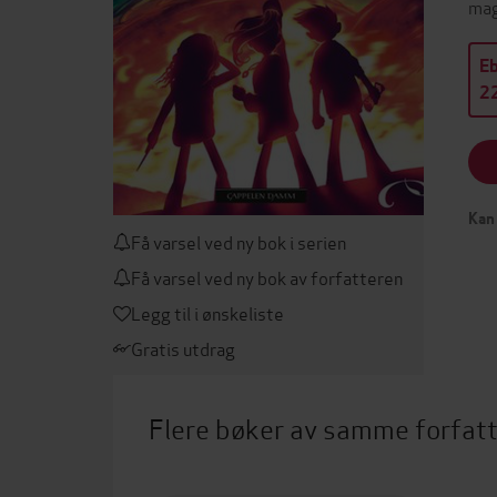
mag
E
22
Kan 
Få varsel ved ny bok i serien
Få varsel ved ny bok av forfatteren
Legg til i ønskeliste
Gratis utdrag
Flere bøker av samme forfat