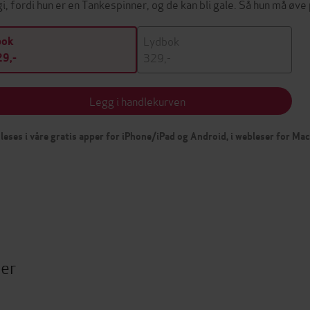
i, fordi hun er en Tankespinner, og de kan bli gale. Så hun må øv
Lydbok
bok
329,-
9,-
Legg i handlekurven
leses i våre gratis apper for iPhone/iPad og Android, i webleser for Ma
ter