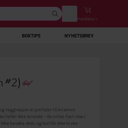
Logg inn
Handlekurv
BOKTIPS
NYHETSBREV
n #2)
og veggtepper er portaler til en annen
 heller ikke levende – de sitter fast inne i
 ikke besøke dem, og hun får ikke bruke