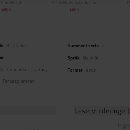
 Lier Horst
Stian Hjelvin Andersen
P
EBOK
EBOK
347
sider
2
de
Nummer i serie
Bokmål
er
Språk
år
,
Barnebøker
,
Fantasy
epub
Format
Tankespinneren
Leservurderinger
(
Inge
pinner er tryllestaver og