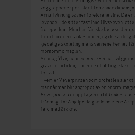
veggtepper er portaler til en annen dimensjo
Anna Tvinnung savner foreldrene sine. De er 
levende – de sitter fast inne i livsveven, et
å drepe dem. Men hun får ikke besøke dem, og
fordi hun er en Tankespinner, og de kan bli ga
kjedelige skoleting mens vennene hennes får
morsomme magien.
Amir og Ylva, hennes beste venner, vil gjern
graver i fortiden, finner de ut at ting ikke er 
fortalt.
Hvem er Veverprinsen som profetien sier at
man når man blir angrepet av en enorm, magis
Veverprinsen
er oppfølgeren til
Tankespinn
trådmagi for å hjelpe de gamle heksene å rep
ferd med å rakne.