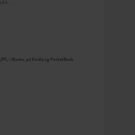
e på k…
c/PC, i iBooks, på Kindle og PocketBook