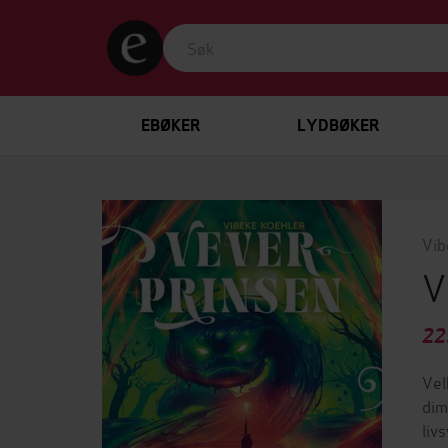
EBØKER
LYDBØKER
Vib
V
22
Vel
dim
liv