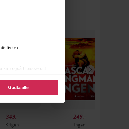
atistiske)
u kan også tilpasse ditt
 eller endre ditt samtykke.
Godta alle
349,-
249,-
Krigen
Ingen