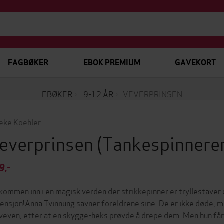
FAGBØKER
EBOK PREMIUM
GAVEKORT
EBØKER
9-12 ÅR
VEVERPRINSEN
eke Koehler
everprinsen
(Tankespinnere
9,-
kommen inn i en magisk verden der strikkepinner er tryllestaver 
ensjon!Anna Tvinnung savner foreldrene sine. De er ikke døde, men
sveven, etter at en skygge-heks prøvde å drepe dem. Men hun får