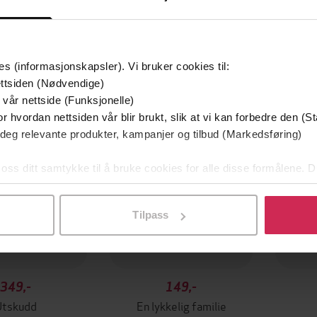
es (informasjonskapsler). Vi bruker cookies til:
mium
Premium
ttsiden (Nødvendige)
g på tilbud
 vår nettside (Funksjonelle)
r hvordan nettsiden vår blir brukt, slik at vi kan forbedre den (St
 deg relevante produkter, kampanjer og tilbud (Markedsføring)
 oss ditt samtykke til å bruke cookies for alle disse formålene. D
l ved å klikke på «Tilpass». Du kan når som helst trekke tilbake
Tilpass
349,-
149,-
Utskudd
En lykkelig familie