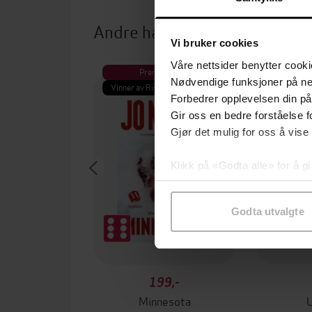
Andre har også kjøpt
Vi bruker cookies
Våre nettsider benytter cooki
Premium
Pre
Nødvendige funksjoner på ne
Vinner av Rivertonprisen
Første gan
Forbedrer opplevelsen din på
Gir oss en bedre forståelse fo
Gjør det mulig for oss å vise
Klikk på «Godta alle» for å gi
samtykke til spesifikke formå
Godta utvalgte
199,-
Minnesota