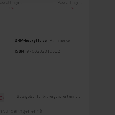
ascal Engman
Pascal Engman
EBOK
EBOK
Vannmerket
DRM-beskyttelse
9788202813512
ISBN
Betingelser for brukergenerert innhold
0)
n vurderinger ennå