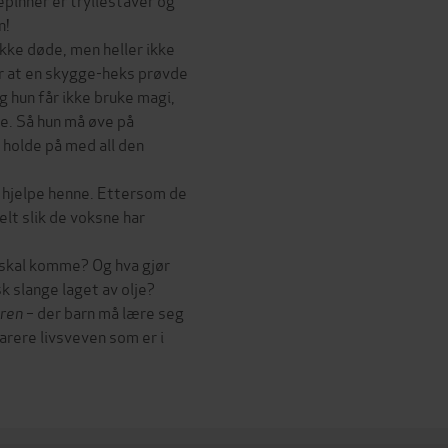
n!
ikke døde, men heller ikke
ter at en skygge-heks prøvde
 hun får ikke bruke magi,
le. Så hun må øve på
 holde på med all den
e hjelpe henne. Ettersom de
helt slik de voksne har
 skal komme? Og hva gjør
k slange laget av olje?
eren
– der barn må lære seg
arere livsveven som er i