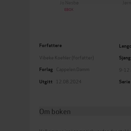
Jo Nesbø
Jørn
EBOK
Forfattere
Leng
Vibeke Koehler
(forfatter)
Sjang
Cappelen Damm
9-12 
Forlag
12.08.2024
Utgitt
Serie
Om boken
Velkommen inn i en magisk verden der strikke