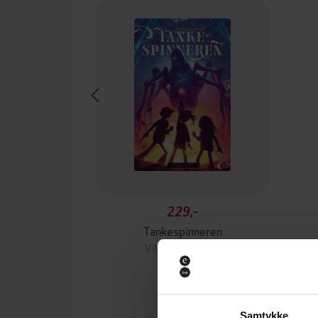
229,-
Tankespinneren
Vibeke Koehler
EBOK
Samtykke