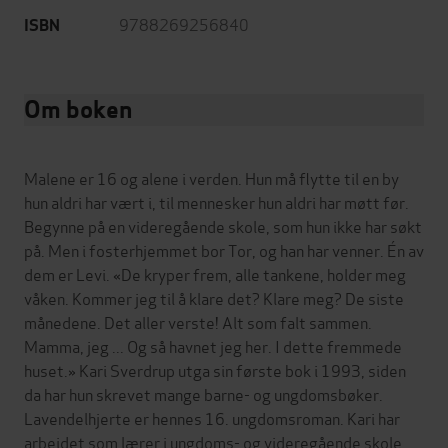
9788269256840
ISBN
Om boken
Malene er 16 og alene i verden. Hun må flytte til en by
hun aldri har vært i, til mennesker hun aldri har møtt før.
Begynne på en videregående skole, som hun ikke har søkt
på. Men i fosterhjemmet bor Tor, og han har venner. Én av
dem er Levi. «De kryper frem, alle tankene, holder meg
våken. Kommer jeg til å klare det? Klare meg? De siste
månedene. Det aller verste! Alt som falt sammen.
Mamma, jeg ... Og så havnet jeg her. I dette fremmede
huset.» Kari Sverdrup utga sin første bok i 1993, siden
da har hun skrevet mange barne- og ungdomsbøker.
Lavendelhjerte er hennes 16. ungdomsroman. Kari har
arbeidet som lærer i ungdoms- og videregående skole.