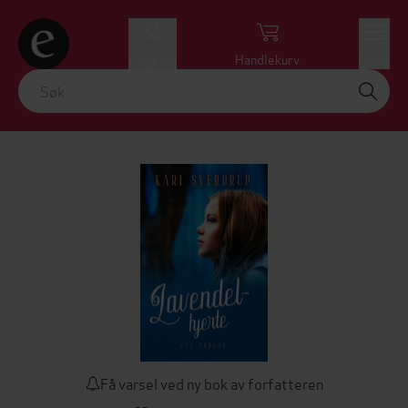
Logg inn
Handlekurv
Meny
Få varsel ved ny bok av forfatteren