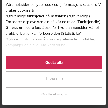
Våre nettsider benytter cookies (informasjonskapsler). Vi
bruker cookies til:
Premium
Nødvendige funksjoner på nettsiden (Nødvendige)
Forbedrer opplevelsen din på vår nettside (Funksjonelle)
Gir oss en bedre forståelse for hvordan nettsiden vår blir
brukt, slik at vi kan forbedre den (Statistiske)
Gjør det mulig for oss å vise deg relevante produkter,
kampanjer og tilbud (Markedsføring)
Klikk på «Godta alle» for å gi oss ditt samtykke til å
bruke cookies for alle disse formålene. Du kan også
Godta alle
tilpasse ditt samtykke til spesifikke formål ved å klikke
på «Tilpass». Du kan når som helst trekke tilbake eller
Tilpass
endre ditt samtykke.
199,-
249,-
Vi begynner med slutten
Ildlandet
Godta utvalgte
Chris Whitaker
Pascal Engman
EBOK
EBOK