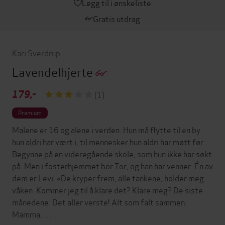
Legg til i ønskeliste
Gratis utdrag
Kari Sverdrup
Lavendelhjerte
179,-
(1)
Premium
Malene er 16 og alene i verden. Hun må flytte til en by
hun aldri har vært i, til mennesker hun aldri har møtt før.
Begynne på en videregående skole, som hun ikke har søkt
på. Men i fosterhjemmet bor Tor, og han har venner. Én av
dem er Levi. «De kryper frem, alle tankene, holder meg
våken. Kommer jeg til å klare det? Klare meg? De siste
månedene. Det aller verste! Alt som falt sammen.
Mamma, …