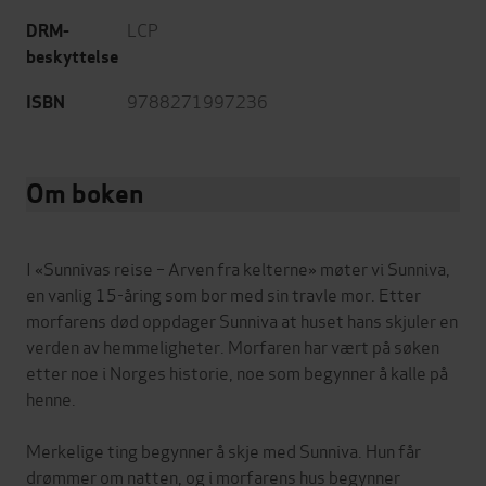
LCP
DRM-
beskyttelse
9788271997236
ISBN
Om boken
I «Sunnivas reise – Arven fra kelterne» møter vi Sunniva,
en vanlig 15-åring som bor med sin travle mor. Etter
morfarens død oppdager Sunniva at huset hans skjuler en
verden av hemmeligheter. Morfaren har vært på søken
etter noe i Norges historie, noe som begynner å kalle på
henne.
Merkelige ting begynner å skje med Sunniva. Hun får
drømmer om natten, og i morfarens hus begynner