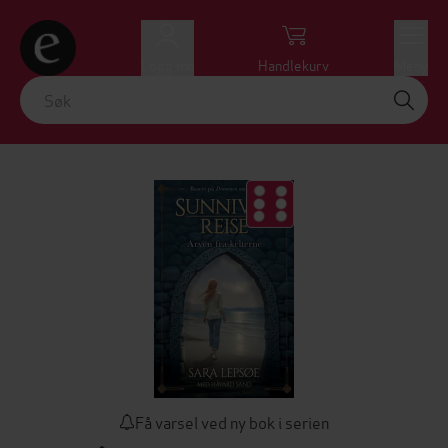
Logg inn
Handlekurv
Meny
Få varsel ved ny bok i serien