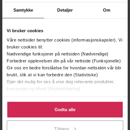
Vi anbefaler
Premium
Samtykke
Detaljer
Om
Vi bruker cookies
Våre nettsider benytter cookies (informasjonskapsler). Vi
bruker cookies til:
Nødvendige funksjoner på nettsiden (Nødvendige)
Forbedrer opplevelsen din på vår nettside (Funksjonelle)
Gir oss en bedre forståelse for hvordan nettsiden vår blir
brukt, slik at vi kan forbedre den (Statistiske)
Gjør det mulig for oss å vise deg relevante produkter,
kampanjer og tilbud (Markedsføring)
249,-
149,-
X
Felicia forsvant
Klikk på «Godta alle» for å gi oss ditt samtykke til å
Pascal Engman
Jørn Lier Horst
bruke cookies for alle disse formålene. Du kan også
Godta alle
EBOK
EBOK
tilpasse ditt samtykke til spesifikke formål ved å klikke
på «Tilpass». Du kan når som helst trekke tilbake eller
Tilpass