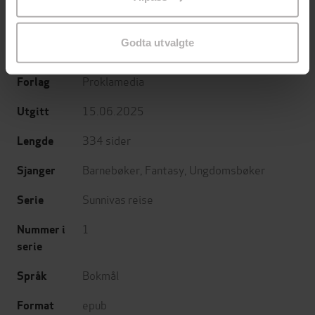
endre ditt samtykke.
Sara Lepsøe
(forfatter),
Håvard Sand
Forfattere
Godta utvalgte
(forfatter),
Kristian Kapelrud
(annet)
Proklamedia
Forlag
15.06.2025
Utgitt
334
sider
Lengde
Barnebøker
,
Fantasy
,
Ungdomsbøker
Sjanger
Sunnivas reise
Serie
1
Nummer i
serie
Bokmål
Språk
epub
Format