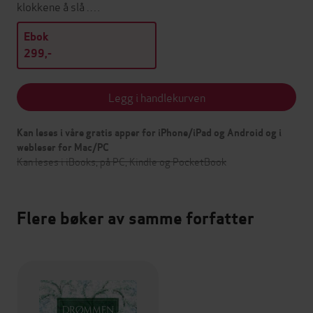
klokkene å slå .…
Ebok
299,-
Legg i handlekurven
Kan leses i våre gratis apper for iPhone/iPad og Android og i
webleser for Mac/PC
Kan leses i iBooks, på PC, Kindle og PocketBook
Flere bøker av samme forfatter