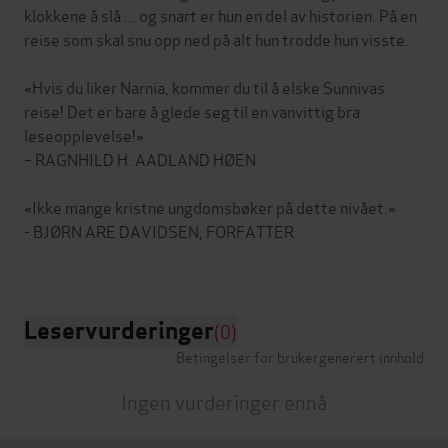
klokkene å slå ... og snart er hun en del av historien. På en
reise som skal snu opp ned på alt hun trodde hun visste.
«Hvis du liker Narnia, kommer du til å elske Sunnivas
reise! Det er bare å glede seg til en vanvittig bra
leseopplevelse!»
– RAGNHILD H. AADLAND HØEN
«Ikke mange kristne ungdomsbøker på dette nivået.»
- BJØRN ARE DAVIDSEN, FORFATTER
Leservurderinger
(0)
Betingelser for brukergenerert innhold
Ingen vurderinger ennå