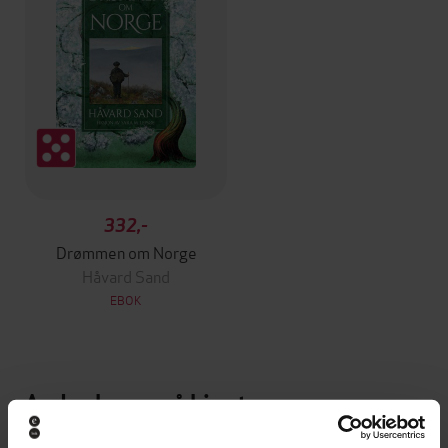
332,-
Drømmen om Norge
Håvard Sand
EBOK
Andre har også kjøpt