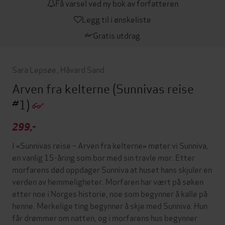
Få varsel ved ny bok av forfatteren
Legg til i ønskeliste
Gratis utdrag
Sara Lepsøe
,
Håvard Sand
Arven fra kelterne
(Sunnivas reise
#1)
299,-
I «Sunnivas reise – Arven fra kelterne» møter vi Sunniva,
en vanlig 15-åring som bor med sin travle mor. Etter
morfarens død oppdager Sunniva at huset hans skjuler en
verden av hemmeligheter. Morfaren har vært på søken
etter noe i Norges historie, noe som begynner å kalle på
henne. Merkelige ting begynner å skje med Sunniva. Hun
får drømmer om natten, og i morfarens hus begynner