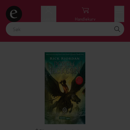
Logg inn
Handlekurv
Meny