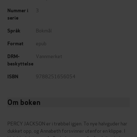
3
Nummer i
serie
Bokmål
Språk
epub
Format
Vannmerket
DRM-
beskyttelse
9788251656054
ISBN
Om boken
PERCY JACKSON er i trøbbel igjen. To nye halvguder har
dukket opp, og Annabeth forsvinner utenfor en klippe. I