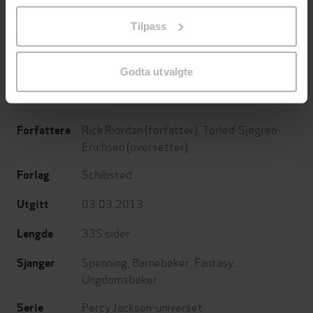
199,-
199,-
på «Tilpass». Du kan når som helst trekke tilbake eller
Monsterhavet
Den siste olympier
Tilpass
endre ditt samtykke.
Rick Riordan
Rick Riordan
EBOK
EBOK
Godta utvalgte
Rick Riordan
(forfatter),
Torleif Sjøgren-
Forfattere
Erichsen
(oversetter)
Schibsted
Forlag
03.03.2013
Utgitt
335
sider
Lengde
Spenning
,
Barnebøker
,
Fantasy
,
Sjanger
Ungdomsbøker
Percy Jackson-universet
Serie