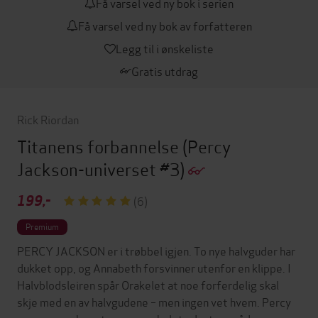
Få varsel ved ny bok i serien
Få varsel ved ny bok av forfatteren
Legg til i ønskeliste
Gratis utdrag
Rick Riordan
Titanens forbannelse
(Percy
Jackson-universet #3)
199,-
(6)
Premium
PERCY JACKSON er i trøbbel igjen. To nye halvguder har
dukket opp, og Annabeth forsvinner utenfor en klippe. I
Halvblodsleiren spår Orakelet at noe forferdelig skal
skje med en av halvgudene – men ingen vet hvem. Percy