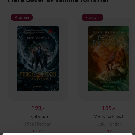
Premium
Premium
199,-
199,-
Lyntyven
Monsterhavet
Rick Riordan
Rick Riordan
EBOK
EBOK