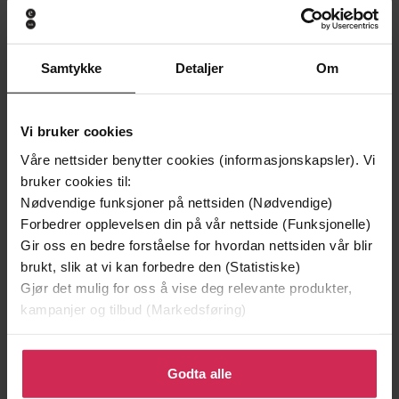
Samtykke
Detaljer
Om
Andre har også kjøpt
Vi bruker cookies
Premium
Premium
Våre nettsider benytter cookies (informasjonskapsler). Vi
bruker cookies til:
Nødvendige funksjoner på nettsiden (Nødvendige)
Forbedrer opplevelsen din på vår nettside (Funksjonelle)
Gir oss en bedre forståelse for hvordan nettsiden vår blir
brukt, slik at vi kan forbedre den (Statistiske)
Gjør det mulig for oss å vise deg relevante produkter,
kampanjer og tilbud (Markedsføring)
Klikk på «Godta alle» for å gi oss ditt samtykke til å
bruke cookies for alle disse formålene. Du kan også
Godta alle
tilpasse ditt samtykke til spesifikke formål ved å klikke