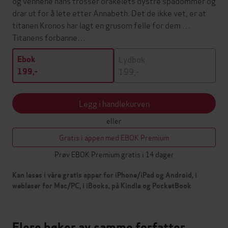
og vennene hans trosser orakelets dystre spådommer og
drar ut for å lete etter Annabeth. Det de ikke vet, er at
titanen Kronos har lagt en grusom felle for dem …
Titanens forbanne…
Lydbok
Ebok
199,-
199,-
Legg i handlekurven
eller
Gratis i appen med EBOK Premium
Prøv EBOK Premium gratis i 14 dager
Kan leses i våre gratis apper for iPhone/iPad og Android, i
webleser for Mac/PC, i iBooks, på Kindle og PocketBook
Flere bøker av samme forfatter