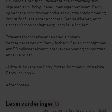
Halvblodsleiren spår Orakelet at noe forferdelig skal
skje med en av halvgudene – men ingen vet hvem. Percy
og vennene hans trosser orakelets dystre spådommer og
drar ut for å lete etter Annabeth. Det de ikke vet, er at
titanen Kronos har lagt en grusom felle for dem …
Titanens forbannelse er den tredje boken i
bestselgerserien om Percy Jackson. Serien har solgt mer
enn 50 millioner eksemplarer verden over og har mottatt
en rekke priser.
«Likte du bøkene om Harry Potter, kommer du til å elske
Percy Jackson.»
Leservurderinger
(0)
Betingelser for brukergenerert innhold