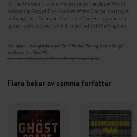
to find the treaty stone that protects the Upper World
before the Ring of Five, leaders of the Cherbs, destroy it
and wage war. Danny and his friend Dixie - a spy who can
appear and disappear at will - must set off the Kingdom
…
Kan leses i våre gratis apper for iPhone/iPad og Android og i
webleser for Mac/PC
Kan leses i iBooks, på PC, Kindle og PocketBook
Flere bøker av samme forfatter