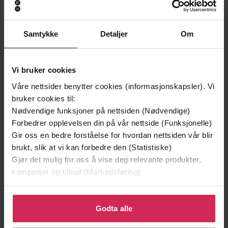
Samtykke
Detaljer
Om
Vi bruker cookies
Våre nettsider benytter cookies (informasjonskapsler). Vi
bruker cookies til:
Nødvendige funksjoner på nettsiden (Nødvendige)
Forbedrer opplevelsen din på vår nettside (Funksjonelle)
Gir oss en bedre forståelse for hvordan nettsiden vår blir
199,-
349,-
brukt, slik at vi kan forbedre den (Statistiske)
Minnesota
Utskudd
Gjør det mulig for oss å vise deg relevante produkter,
Jo Nesbø
Jørn Lier Horst
kampanjer og tilbud (Markedsføring)
EBOK
EBOK
Klikk på «Godta alle» for å gi oss ditt samtykke til å
bruke cookies for alle disse formålene. Du kan også
Godta alle
tilpasse ditt samtykke til spesifikke formål ved å klikke