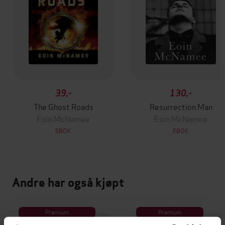
39,-
130,-
The Ghost Roads
Resurrection Man
Eoin McNamee
Eoin McNamee
EBOK
EBOK
Andre har også kjøpt
Premium
Premium
Vinner av Rivertonprisen
Første gang på tilbud