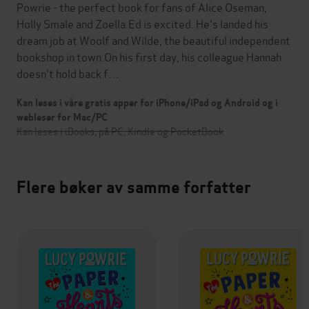
Powrie - the perfect book for fans of Alice Oseman,
Holly Smale and Zoella.Ed is excited. He's landed his
dream job at Woolf and Wilde, the beautiful independent
bookshop in town.On his first day, his colleague Hannah
doesn't hold back f…
Kan leses i våre gratis apper for iPhone/iPad og Android og i
webleser for Mac/PC
Kan leses i iBooks, på PC, Kindle og PocketBook
Flere bøker av samme forfatter