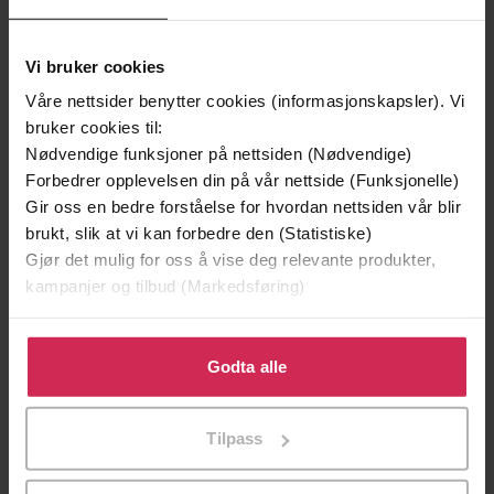
Vi bruker cookies
Våre nettsider benytter cookies (informasjonskapsler). Vi
bruker cookies til:
Nødvendige funksjoner på nettsiden (Nødvendige)
Forbedrer opplevelsen din på vår nettside (Funksjonelle)
Gir oss en bedre forståelse for hvordan nettsiden vår blir
brukt, slik at vi kan forbedre den (Statistiske)
Gjør det mulig for oss å vise deg relevante produkter,
kampanjer og tilbud (Markedsføring)
199,-
349,-
Minnesota
Utskudd
Klikk på «Godta alle» for å gi oss ditt samtykke til å
Jo Nesbø
Jørn Lier Horst
bruke cookies for alle disse formålene. Du kan også
Godta alle
EBOK
EBOK
tilpasse ditt samtykke til spesifikke formål ved å klikke
på «Tilpass». Du kan når som helst trekke tilbake eller
Tilpass
endre ditt samtykke.