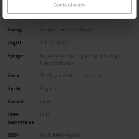
Book 3
Undertittel
Godta utvalgte
Lucy Powrie
(forfatter)
Forfattere
Hodder Children's Books
Forlag
13.05.2021
Utgitt
Barnebøker
,
Kjærlighet og vennskap
,
Sjanger
Ungdomsbøker
The Paper & Hearts Society
Serie
English
Språk
epub
Format
LCP
DRM-
beskyttelse
9781444949285
ISBN