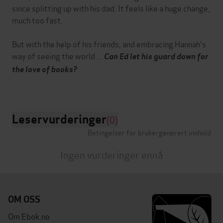
since splitting up with his dad. It feels like a huge change,
much too fast.
But with the help of his friends, and embracing Hannah's
way of seeing the world ...
Can Ed let his guard down for
the love of books?
Leservurderinger
(0)
Betingelser for brukergenerert innhold
Ingen vurderinger ennå
OM OSS
Om Ebok.no