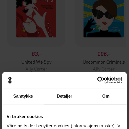
83,-
106,-
United We Spy
Uncommon Criminals
Ally Carter
Ally Carter
EBOK
EBOK
Samtykke
Detaljer
Om
Andre har også kjøpt
Vi bruker cookies
Premium
Premium
Våre nettsider benytter cookies (informasjonskapsler). Vi
Vinner av Rivertonprisen
Første gang på tilbud