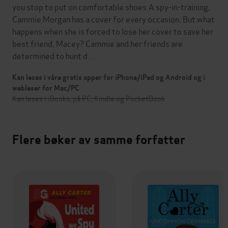
you stop to put on comfortable shoes.A spy-in-training,
Cammie Morgan has a cover for every occasion. But what
happens when she is forced to lose her cover to save her
best friend, Macey? Cammie and her friends are
determined to hunt d…
Kan leses i våre gratis apper for iPhone/iPad og Android og i
webleser for Mac/PC
Kan leses i iBooks, på PC, Kindle og PocketBook
Flere bøker av samme forfatter