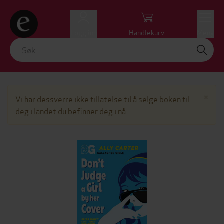
Logg inn
Handlekurv
Meny
Lu
×
Vi har dessverre ikke tillatelse til å selge boken til
deg i landet du befinner deg i nå.