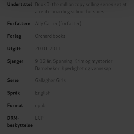
Book 3: the million copy selling series set at
Undertittel
an elite boarding school for spies
Ally Carter
(forfatter)
Forfattere
Orchard books
Forlag
20.01.2011
Utgitt
9-12 år
,
Spenning
,
Krim og mysterier
,
Sjanger
Barnebøker
,
Kjærlighet og vennskap
Gallagher Girls
Serie
English
Språk
epub
Format
LCP
DRM-
beskyttelse