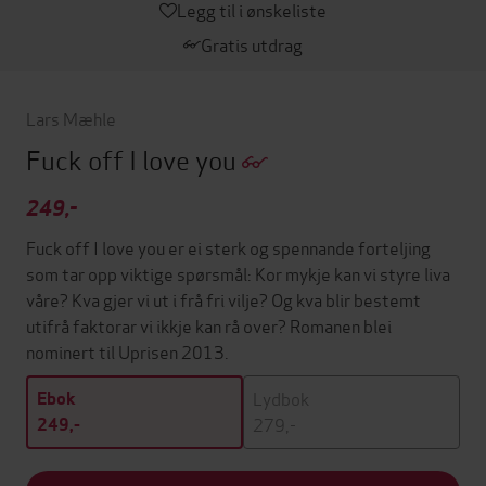
Legg til i ønskeliste
Gratis utdrag
Lars Mæhle
Fuck off I love you
249,-
Fuck off I love you er ei sterk og spennande forteljing
som tar opp viktige spørsmål: Kor mykje kan vi styre liva
våre? Kva gjer vi ut i frå fri vilje? Og kva blir bestemt
utifrå faktorar vi ikkje kan rå over? Romanen blei
nominert til Uprisen 2013.
Lydbok
Ebok
279,-
249,-