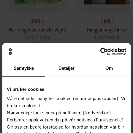
249,-
189,-
Harry og Ivars detektivbyrå
Fengselsmysteriet
Lars Mæhle
Lars Mæhle
EBOK
EBOK
Samtykke
Detaljer
Om
Andre har også kjøpt
Vi bruker cookies
Premium
Våre nettsider benytter cookies (informasjonskapsler). Vi
bruker cookies til:
Nødvendige funksjoner på nettsiden (Nødvendige)
Forbedrer opplevelsen din på vår nettside (Funksjonelle)
Gir oss en bedre forståelse for hvordan nettsiden vår blir