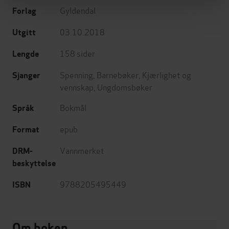
Gyldendal
Forlag
03.10.2018
Utgitt
158
sider
Lengde
Spenning
,
Barnebøker
,
Kjærlighet og
Sjanger
vennskap
,
Ungdomsbøker
Bokmål
Språk
epub
Format
Vannmerket
DRM-
beskyttelse
9788205495449
ISBN
Om boken