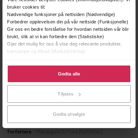
bruker cookies til:
Nødvendige funksjoner på nettsiden (Nødvendige)
Forbedrer opplevelsen din på vår nettside (Funksjonelle)
Gir oss en bedre forståelse for hvordan nettsiden vår blir
brukt, slik at vi kan forbedre den (Statistiske)
Gjør det mulig for oss å vise deg relevante produkter,
kampanjer og tilbud (Markedsføring)
Klikk på «Godta alle» for å gi oss ditt samtykke til å
bruke cookies for alle disse formålene. Du kan også
Godta alle
79,-
79,-
tilpasse ditt samtykke til spesifikke formål ved å klikke
Harry Potter og fangen fra Azkaban
Harry Potter og d
på «Tilpass». Du kan når som helst trekke tilbake eller
J.K. Rowling
J.K. Rowling
Tilpass
endre ditt samtykke.
EBOK
EBOK
Godta utvalgte
Mariangela Di Fiore
(forfatter)
Forfattere