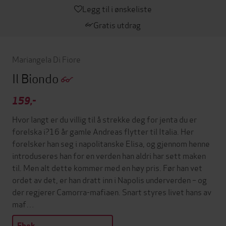
Legg til i ønskeliste
Gratis utdrag
Mariangela Di Fiore
Il Biondo
159,-
Hvor langt er du villig til å strekke deg for jenta du er
forelska i?16 år gamle Andreas flytter til Italia. Her
forelsker han seg i napolitanske Elisa, og gjennom henne
introduseres han for en verden han aldri har sett maken
til. Men alt dette kommer med en høy pris. Før han vet
ordet av det, er han dratt inn i Napolis underverden – og
der regjerer Camorra-mafiaen. Snart styres livet hans av
maf…
Ebok