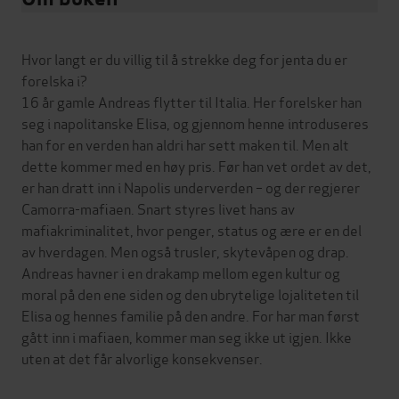
Hvor langt er du villig til å strekke deg for jenta du er
forelska i?
16 år gamle Andreas flytter til Italia. Her forelsker han
seg i napolitanske Elisa, og gjennom henne introduseres
han for en verden han aldri har sett maken til. Men alt
dette kommer med en høy pris. Før han vet ordet av det,
er han dratt inn i Napolis underverden – og der regjerer
Camorra-mafiaen. Snart styres livet hans av
mafiakriminalitet, hvor penger, status og ære er en del
av hverdagen. Men også trusler, skytevåpen og drap.
Andreas havner i en drakamp mellom egen kultur og
moral på den ene siden og den ubrytelige lojaliteten til
Elisa og hennes familie på den andre. For har man først
gått inn i mafiaen, kommer man seg ikke ut igjen. Ikke
uten at det får alvorlige konsekvenser.