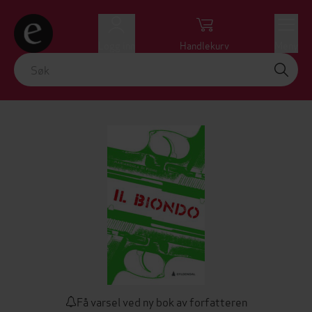
Logg inn
Handlekurv
Meny
Få varsel ved ny bok av forfatteren