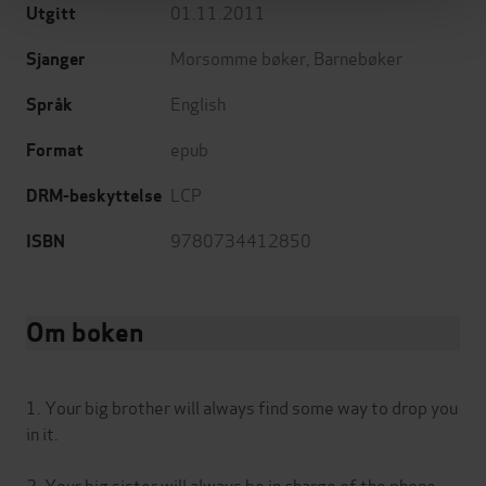
01.11.2011
Utgitt
Morsomme bøker
,
Barnebøker
Sjanger
English
Språk
epub
Format
LCP
DRM-beskyttelse
9780734412850
ISBN
Om boken
1. Your big brother will always find some way to drop you
in it.
2. Your big sister will always be in charge of the phone.