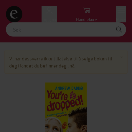
Logg inn
Handlekurv
Meny
Lu
×
Vi har dessverre ikke tillatelse til å selge boken til
deg i landet du befinner deg i nå.