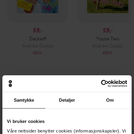
59,-
59,-
Dacked!
Youse Two
Andrew Daddo
Andrew Daddo
EBOK
EBOK
Andre har også kjøpt
Samtykke
Detaljer
Om
Premium
Premium
Vinner av Rivertonprisen
Første gang på tilbud
Vi bruker cookies
Våre nettsider benytter cookies (informasjonskapsler). Vi