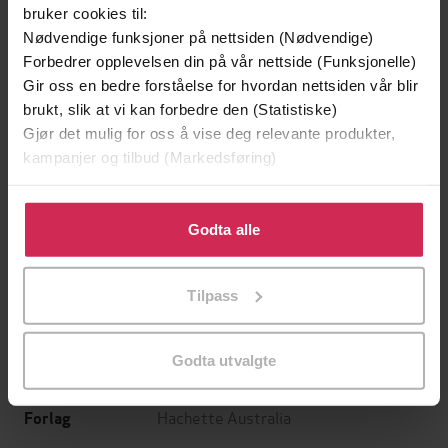
bruker cookies til:
Nødvendige funksjoner på nettsiden (Nødvendige)
Forbedrer opplevelsen din på vår nettside (Funksjonelle)
Gir oss en bedre forståelse for hvordan nettsiden vår blir
brukt, slik at vi kan forbedre den (Statistiske)
Gjør det mulig for oss å vise deg relevante produkter,
kampanjer og tilbud (Markedsføring)
129,-
129,-
Klikk på «Godta alle» for å gi oss ditt samtykke til å
Minnesota
Utskudd
bruke cookies for alle disse formålene. Du kan også
Godta alle
Jo Nesbø
Jørn Lier Horst
tilpasse ditt samtykke til spesifikke formål ved å klikke
EBOK
EBOK
på «Tilpass». Du kan når som helst trekke tilbake eller
Tilpass
endre ditt samtykke.
Godta utvalgte
Andrew Daddo
(forfatter)
Forfattere
Hachette Australia
Forlag