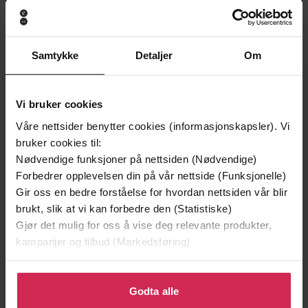
Samtykke
Detaljer
Om
Vi bruker cookies
Våre nettsider benytter cookies (informasjonskapsler). Vi
bruker cookies til:
199,-
349,-
Nødvendige funksjoner på nettsiden (Nødvendige)
Minnesota
Utskudd
Forbedrer opplevelsen din på vår nettside (Funksjonelle)
Jo Nesbø
Jørn Lier Horst
Gir oss en bedre forståelse for hvordan nettsiden vår blir
EBOK
EBOK
brukt, slik at vi kan forbedre den (Statistiske)
Gjør det mulig for oss å vise deg relevante produkter,
kampanjer og tilbud (Markedsføring)
Kit de Waal
(forfatter)
Forfattere
Klikk på «Godta alle» for å gi oss ditt samtykke til å
bruke cookies for alle disse formålene. Du kan også
Godta alle
Orion Children's Books
Forlag
tilpasse ditt samtykke til spesifikke formål ved å klikke