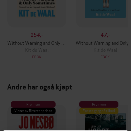
154,-
47,-
Without Warning and Only Sometimes
Without Wa
Kit de Waal
Kit de Waal
EBOK
EBOK
Andre har også kjøpt
Premium
Premium
Vinner av Rivertonprisen
Første gang på tilbud