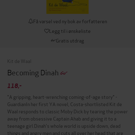
Få varsel ved ny bok av forfatteren
Legg til i ønskeliste
Gratis utdrag
Kit de Waal
Becoming Dinah
118,-
"A gripping, heart-wrenching coming-of-age story" -
GuardianIn her first YA novel, Costa-shortlisted Kit de
Waal responds to classic Moby Dick by tearing the power
away from obsessive Captain Ahab and giving it to a
teenage girl.Dinah's whole world is upside down, dead
things and angry men and cuts all over her head that are