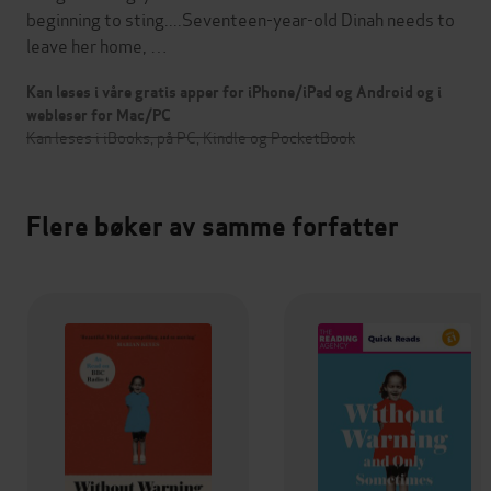
beginning to sting....Seventeen-year-old Dinah needs to
leave her home, …
Kan leses i våre gratis apper for iPhone/iPad og Android og i
webleser for Mac/PC
Kan leses i iBooks, på PC, Kindle og PocketBook
Flere bøker av samme forfatter