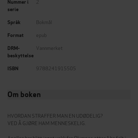
2
Nummer i
serie
Bokmål
Språk
epub
Format
Vannmerket
DRM-
beskyttelse
9788241915505
ISBN
Om boken
HVORDAN STRAFFER MAN EN UDØDELIG?
VED Å GJØRE HAM MENNESKELIG.
Apollon har blitt jaget vekk fra Olympos etter å ha falt i