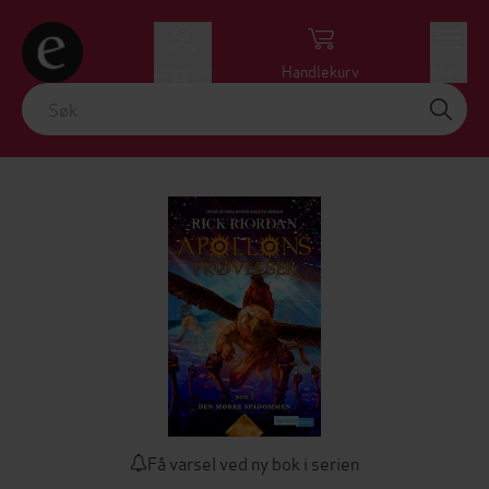
Logg inn
Handlekurv
Meny
Få varsel ved ny bok i serien