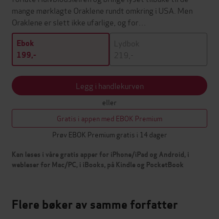
mange mørklagte Oraklene rundt omkring i USA. Men
Oraklene er slett ikke ufarlige, og for…
Lydbok
Ebok
219,-
199,-
Legg i handlekurven
eller
Gratis i appen med EBOK Premium
Prøv EBOK Premium gratis i 14 dager
Kan leses i våre gratis apper for iPhone/iPad og Android, i
webleser for Mac/PC, i iBooks, på Kindle og PocketBook
Flere bøker av samme forfatter