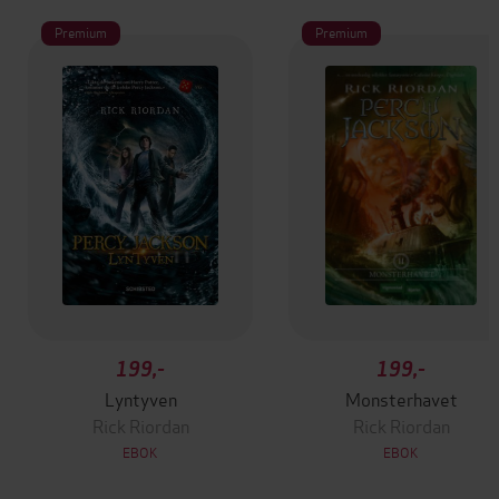
Premium
Premium
199,-
199,-
Lyntyven
Monsterhavet
Rick Riordan
Rick Riordan
EBOK
EBOK