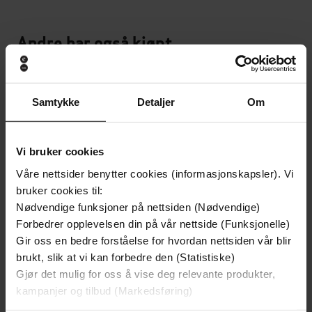
Andre har også kjøpt
Premium
Premium
Samtykke
Detaljer
Om
Vi bruker cookies
Våre nettsider benytter cookies (informasjonskapsler). Vi
bruker cookies til:
Nødvendige funksjoner på nettsiden (Nødvendige)
Forbedrer opplevelsen din på vår nettside (Funksjonelle)
Gir oss en bedre forståelse for hvordan nettsiden vår blir
brukt, slik at vi kan forbedre den (Statistiske)
Gjør det mulig for oss å vise deg relevante produkter,
kampanjer og tilbud (Markedsføring)
199,-
199,-