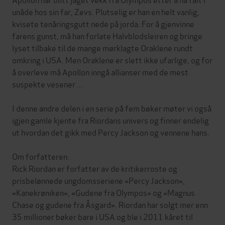
unåde hos sin far, Zevs. Plutselig er han en helt vanlig,
kvisete tenåringsgutt nede på jorda. For å gjenvinne
farens gunst, må han forlate Halvblodsleiren og bringe
lyset tilbake til de mange mørklagte Oraklene rundt
omkring i USA. Men Oraklene er slett ikke ufarlige, og for
å overleve må Apollon inngå allianser med de mest
suspekte vesener ...
I denne andre delen i en serie på fem bøker møter vi også
igjen gamle kjente fra Riordans univers og finner endelig
ut hvordan det gikk med Percy Jackson og vennene hans.
Om forfatteren:
Rick Riordan er forfatter av de kritikerroste og
prisbelønnede ungdomsseriene «Percy Jackson»,
«Kanekrøniken», «Gudene fra Olympos» og «Magnus
Chase og gudene fra Åsgard». Riordan har solgt mer enn
35 millioner bøker bare i USA og ble i 2011 kåret til