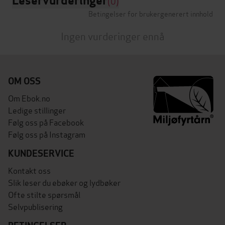
Leservurderinger
(0)
Betingelser for brukergenerert innhold
Ingen vurderinger ennå
OM OSS
Om Ebok.no
Ledige stillinger
Følg oss på Facebook
Følg oss på Instagram
KUNDESERVICE
Kontakt oss
Slik leser du ebøker og lydbøker
Ofte stilte spørsmål
Selvpublisering