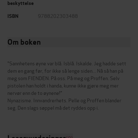
beskyttelse
9788202303488
ISBN
Om boken
"Sannhetens øyne var blå. Isblå. Iskalde. Jeg hadde sett
dem en gang før, for ikke så lenge siden... Nå så han på
meg som FIENDEN. På oss. På meg og Proffen. Selv
pistolen han holdt i handa, kunne ikke gjøre meg mer
nervør enn de to øynene!"
Nynazisme. Innvandrerhets. Pelle og Proffen blander
seg. Den slags søppel må det ryddes opp i.