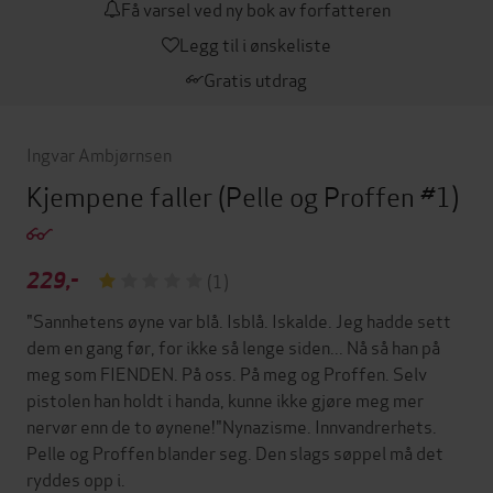
Få varsel ved ny bok av forfatteren
Legg til i ønskeliste
Gratis utdrag
Ingvar Ambjørnsen
Kjempene faller
(Pelle og Proffen #1)
229,-
(1)
"Sannhetens øyne var blå. Isblå. Iskalde. Jeg hadde sett
dem en gang før, for ikke så lenge siden... Nå så han på
meg som FIENDEN. På oss. På meg og Proffen. Selv
pistolen han holdt i handa, kunne ikke gjøre meg mer
nervør enn de to øynene!"Nynazisme. Innvandrerhets.
Pelle og Proffen blander seg. Den slags søppel må det
ryddes opp i.