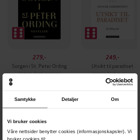
279,-
249,-
Sorgen i St. Peter Ording
Utsikt til paradiset
Ingvar Ambjørnsen
Ingvar Ambjørnsen
EBOK
EBOK
Samtykke
Detaljer
Om
Andre har også kjøpt
Vi bruker cookies
Våre nettsider benytter cookies (informasjonskapsler). Vi
bruker cookies til: