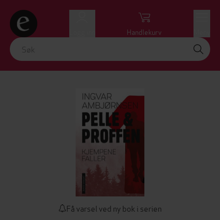
Logg inn
Handlekurv
Meny
Få varsel ved ny bok i serien