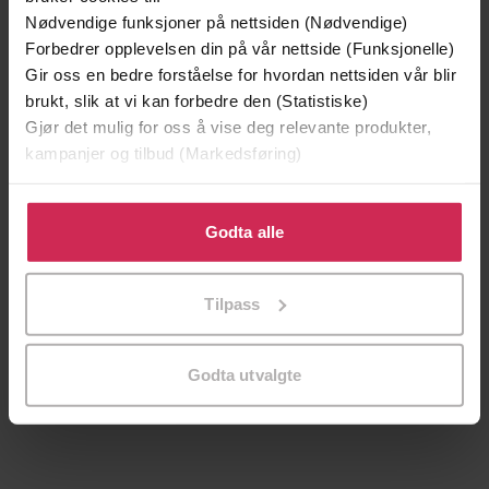
Nødvendige funksjoner på nettsiden (Nødvendige)
Forbedrer opplevelsen din på vår nettside (Funksjonelle)
Gir oss en bedre forståelse for hvordan nettsiden vår blir
brukt, slik at vi kan forbedre den (Statistiske)
Gjør det mulig for oss å vise deg relevante produkter,
kampanjer og tilbud (Markedsføring)
Klikk på «Godta alle» for å gi oss ditt samtykke til å
bruke cookies for alle disse formålene. Du kan også
Godta alle
tilpasse ditt samtykke til spesifikke formål ved å klikke
på «Tilpass». Du kan når som helst trekke tilbake eller
199,-
229,-
Tilpass
endre ditt samtykke.
Døden på Oslo S
Sannhet til salgs
Ingvar Ambjørnsen
Ingvar Ambjørnsen
Godta utvalgte
EBOK
EBOK