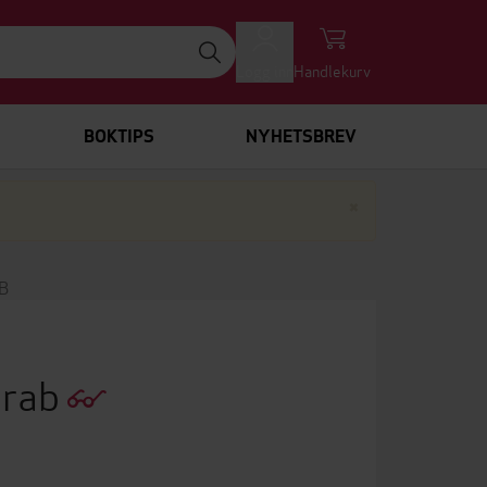
Logg inn
Handlekurv
BOKTIPS
NYHETSBREV
Lukk
×
B
arab