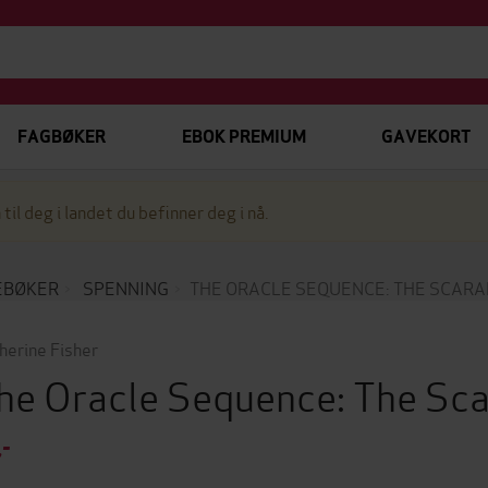
FAGBØKER
EBOK PREMIUM
GAVEKORT
 til deg i landet du befinner deg i nå.
EBØKER
SPENNING
THE ORACLE SEQUENCE: THE SCARA
herine Fisher
he Oracle Sequence: The Sc
,-