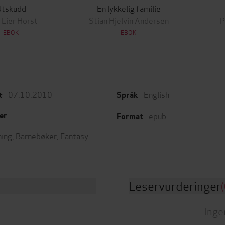
Utskudd
En lykkelig familie
 Lier Horst
Stian Hjelvin Andersen
P
EBOK
EBOK
07.10.2010
English
t
Språk
epub
er
Format
ing
,
Barnebøker
,
Fantasy
Leservurderinger
(
Inge