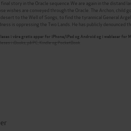
 final story in the Oracle sequence.We are again in the distand l
se wishes are conveyed through the Oracle. The Archon, child go
 desert to the Well of Songs, to find the tyrannical General Argel
ness is oppressing the Two Lands. He has publicly denounced 
leses i våre gratis apper for iPhone/iPad og Android og i webleser for
leses i iBooks, på PC, Kindle og PocketBook
ter