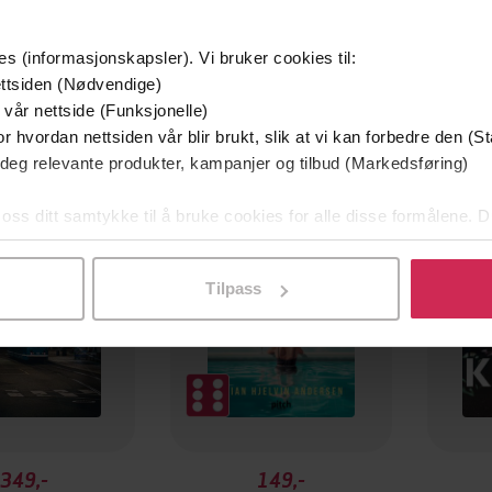
es (informasjonskapsler). Vi bruker cookies til:
ttsiden (Nødvendige)
 vår nettside (Funksjonelle)
r hvordan nettsiden vår blir brukt, slik at vi kan forbedre den (St
mium
Premium
 deg relevante produkter, kampanjer og tilbud (Markedsføring)
g på tilbud
 oss ditt samtykke til å bruke cookies for alle disse formålene. D
l ved å klikke på «Tilpass». Du kan når som helst trekke tilbake
Tilpass
349,-
149,-