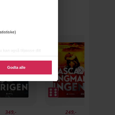
atistiske)
u kan også tilpasse ditt
 eller endre ditt samtykke.
Godta alle
349,-
249,-