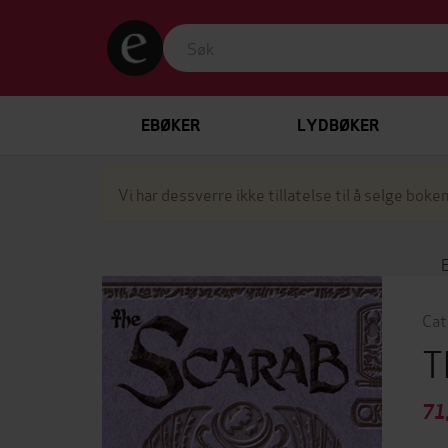
EBØKER
LYDBØKER
Vi har dessverre ikke tillatelse til å selge boken
Cat
T
71