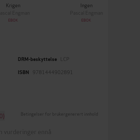
Krigen
Ingen
ascal Engman
Pascal Engman
EBOK
EBOK
LCP
DRM-beskyttelse
9781444902891
ISBN
Betingelser for brukergenerert innhold
0)
n vurderinger ennå