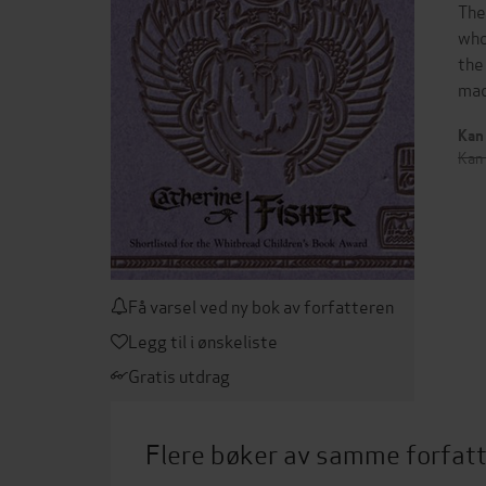
The
who
the
mad
Kan 
Kan 
Få varsel ved ny bok av forfatteren
Legg til i ønskeliste
Gratis utdrag
Flere bøker av samme forfat