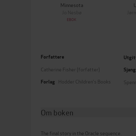
Minnesota
Jo Nesbø
Jørn
EBOK
Forfattere
Utgit
Catherine Fisher
(forfatter)
Sjang
Hodder Children's Books
Spenn
Forlag
Om boken
The final story in the Oracle sequence.