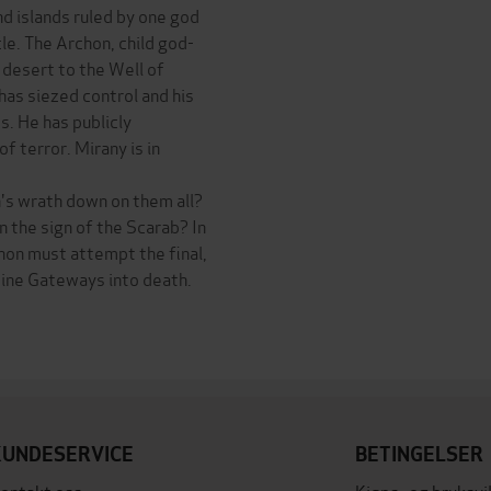
nd islands ruled by one god
e. The Archon, child god-
 desert to the Well of
has siezed control and his
. He has publicly
f terror. Mirany is in
n's wrath down on them all?
 the sign of the Scarab? In
hon must attempt the final,
Nine Gateways into death.
KUNDESERVICE
BETINGELSER
ontakt oss
Kjøps- og bruksvi