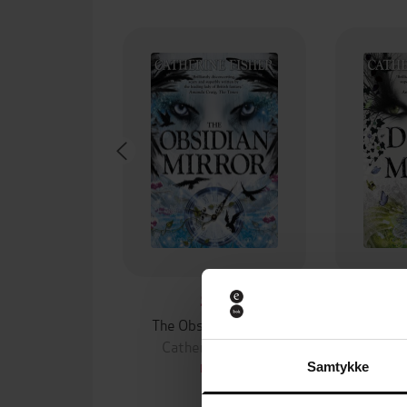
94,-
The Obsidian Mirror
The Doo
Catherine Fisher
Cath
Samtykke
EBOK