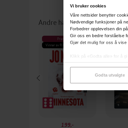
Vi bruker cookies
Våre nettsider benytter cooki
Andre har også kjøpt
Nødvendige funksjoner på ne
Forbedrer opplevelsen din på
Gir oss en bedre forståelse fo
Premium
Pre
Gjør det mulig for oss å vise
Vinner av Rivertonprisen
Første gan
Klikk på «Godta alle» for å gi
samtykke til spesifikke formå
Godta utvalgte
199,-