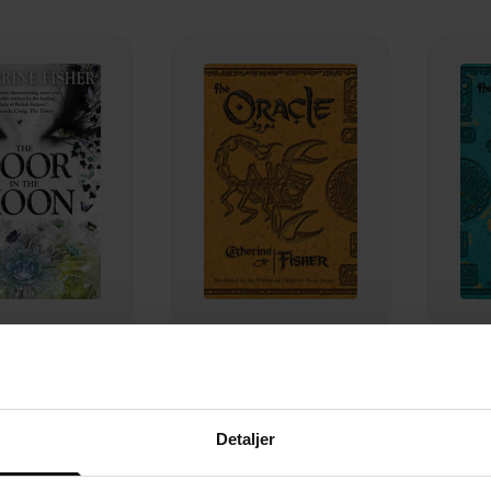
94,-
71,-
r in the Moon
The Oracle Sequence: The Oracle
erine Fisher
Catherine Fisher
Ca
Detaljer
EBOK
EBOK