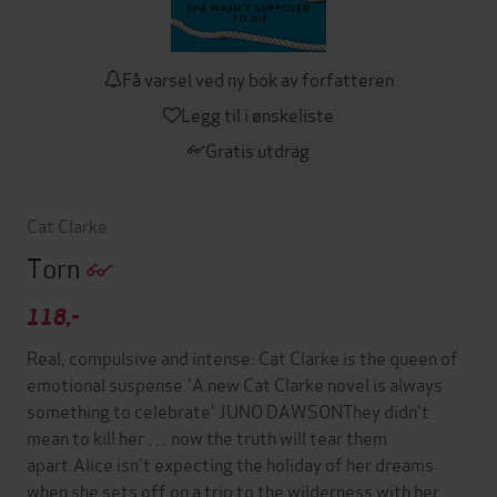
Få varsel ved ny bok av forfatteren
Legg til i ønskeliste
Gratis utdrag
Cat Clarke
Torn
118,-
Real, compulsive and intense: Cat Clarke is the queen of
emotional suspense.'A new Cat Clarke novel is always
something to celebrate' JUNO DAWSONThey didn't
mean to kill her . . . now the truth will tear them
apart.Alice isn't expecting the holiday of her dreams
when she sets off on a trip to the wilderness with her