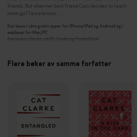
friends. But when her best friend Cass decides to teach
mean girl Tara a lesson, …
Kan leses i våre gratis apper for iPhone/iPad og Android og i
webleser for Mac/PC
Kan leses i iBooks, på PC, Kindle og PocketBook
Flere bøker av samme forfatter