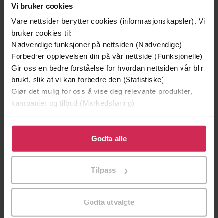
Vi bruker cookies
Våre nettsider benytter cookies (informasjonskapsler). Vi
bruker cookies til:
Nødvendige funksjoner på nettsiden (Nødvendige)
Forbedrer opplevelsen din på vår nettside (Funksjonelle)
Gir oss en bedre forståelse for hvordan nettsiden vår blir
brukt, slik at vi kan forbedre den (Statistiske)
Gjør det mulig for oss å vise deg relevante produkter,
199,-
349,-
kampanjer og tilbud (Markedsføring)
Minnesota
Utskudd
Jo Nesbø
Jørn Lier Horst
Klikk på «Godta alle» for å gi oss ditt samtykke til å
bruke cookies for alle disse formålene. Du kan også
Godta alle
EBOK
EBOK
tilpasse ditt samtykke til spesifikke formål ved å klikke
på «Tilpass». Du kan når som helst trekke tilbake eller
Tilpass
endre ditt samtykke.
Cat Clarke
(forfatter)
Forfattere
Godta utvalgte
Quercus Children's Books
Forlag