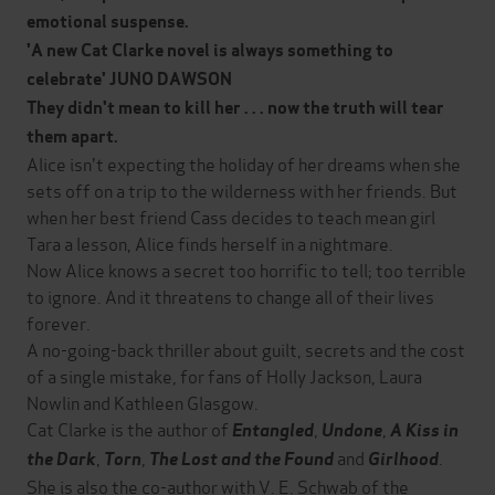
emotional suspense.
'A new Cat Clarke novel is always something to
celebrate' JUNO DAWSON
They didn't mean to kill her . . . now the truth will tear
them apart.
Alice isn't expecting the holiday of her dreams when she
sets off on a trip to the wilderness with her friends. But
when her best friend Cass decides to teach mean girl
Tara a lesson, Alice finds herself in a nightmare.
Now Alice knows a secret too horrific to tell; too terrible
to ignore. And it threatens to change all of their lives
forever.
A no-going-back thriller about guilt, secrets and the cost
of a single mistake, for fans of Holly Jackson, Laura
Nowlin and Kathleen Glasgow.
Cat Clarke is the author of
,
,
Entangled
Undone
A Kiss in
,
,
and
.
the Dark
Torn
The Lost and the Found
Girlhood
She is also the co-author with V. E. Schwab of the