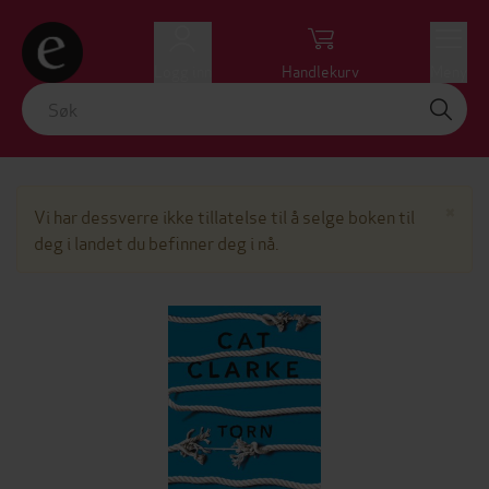
Logg inn
Handlekurv
Meny
Lu
×
Vi har dessverre ikke tillatelse til å selge boken til
deg i landet du befinner deg i nå.