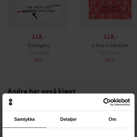
118,-
118,-
Entangled
A Kiss in the Dark
Cat Clarke
Cat Clarke
EBOK
EBOK
Andre har også kjøpt
Premium
Premium
Vinner av Rivertonprisen
Første gang på tilbud
Samtykke
Detaljer
Om