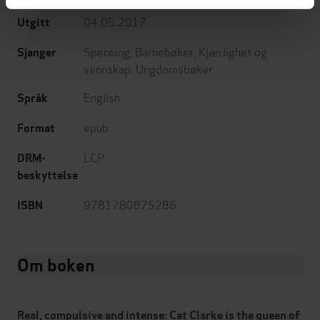
04.05.2017
Utgitt
Spenning
,
Barnebøker
,
Kjærlighet og
Sjanger
vennskap
,
Ungdomsbøker
English
Språk
epub
Format
LCP
DRM-
beskyttelse
9781780875286
ISBN
Om boken
Real, compulsive and intense: Cat Clarke is the queen of