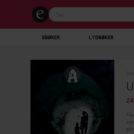
EBØKER
LYDBØKER
Stu
U
24
Fas
som
gåt