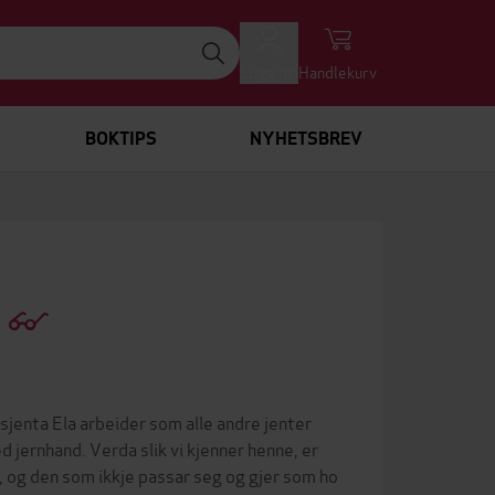
Logg inn
Handlekurv
BOKTIPS
NYHETSBREV
)
jenta Ela arbeider som alle andre jenter
d jernhand. Verda slik vi kjenner henne, er
je, og den som ikkje passar seg og gjer som ho