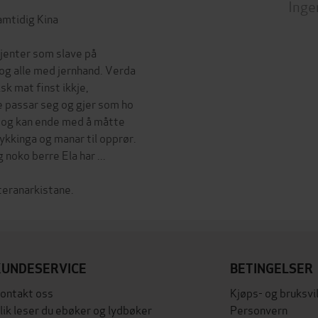
Inge
amtidig Kina
 jenter som slave på
 og alle med jernhand. Verda
isk mat finst ikkje,
e passar seg og gjer som ho
 og kan ende med å måtte
rykkinga og manar til opprør.
 noko berre Ela har ...
KUNDESERVICE
BETINGELSER
ontakt oss
Kjøps- og bruksvi
lik leser du ebøker og lydbøker
Personvern