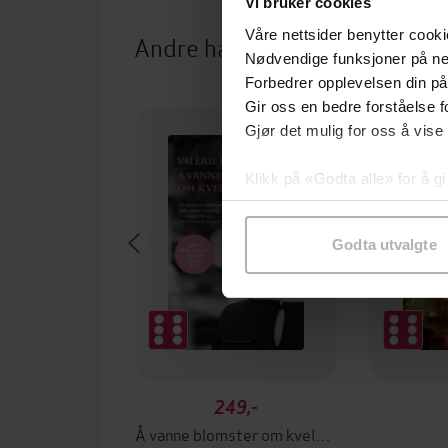
Vi bruker cookies
Våre nettsider benytter cooki
Andre har også kjøpt
Nødvendige funksjoner på ne
Forbedrer opplevelsen din på
Premium
Gir oss en bedre forståelse fo
Gjør det mulig for oss å vise
Klikk på «Godta alle» for å gi
samtykke til spesifikke formå
Godta utvalgte
249,-
Å vanne blomster om kvelden