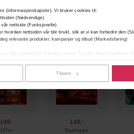
es (informasjonskapsler). Vi bruker cookies til:
ttsiden (Nødvendige)
 vår nettside (Funksjonelle)
Premium
Premi
r hvordan nettsiden vår blir brukt, slik at vi kan forbedre den (St
 deg relevante produkter, kampanjer og tilbud (Markedsføring)
 oss ditt samtykke til å bruke cookies for alle disse formålene. D
l ved å klikke på «Tilpass». Du kan når som helst trekke tilbake
Tilpass
149,-
149,-
Offer
Røykteppe