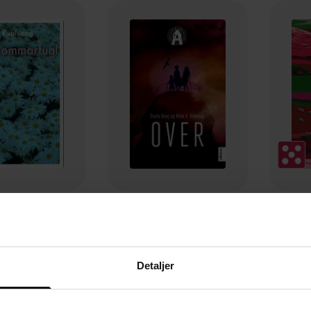
249,-
249,-
sommarfugl
Over
K
 K. Kvalvaag
Sturla Bang
Hi
EBOK
EBOK
Detaljer