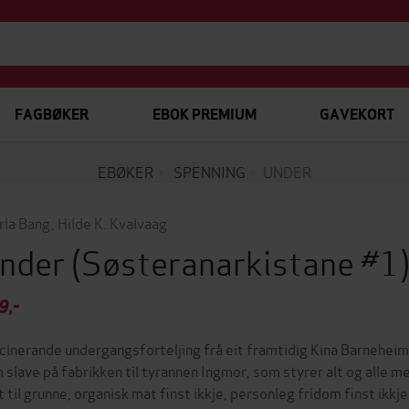
FAGBØKER
EBOK PREMIUM
GAVEKORT
EBØKER
SPENNING
UNDER
rla Bang
,
Hilde K. Kvalvaag
nder
(Søsteranarkistane #1
9,-
cinerande undergangsforteljing frå eit framtidig Kina Barneheims
 slave på fabrikken til tyrannen Ingmor, som styrer alt og alle me
t til grunne, organisk mat finst ikkje, personleg fridom finst ikk