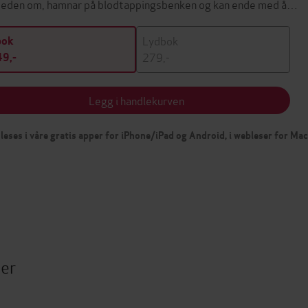
beden om, hamnar på blodtappingsbenken og kan ende med å…
Lydbok
bok
279,-
9,-
Legg i handlekurven
leses i våre gratis apper for iPhone/iPad og Android, i webleser for Ma
ter