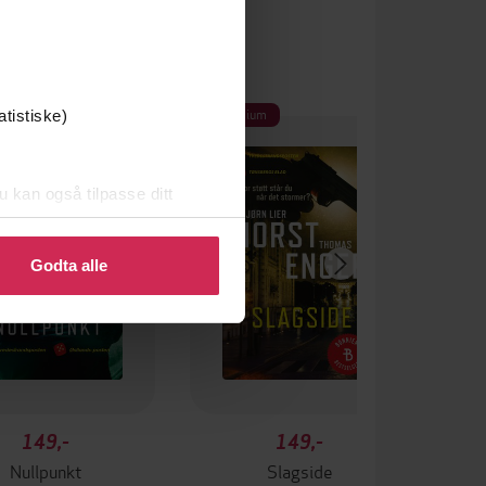
um
Premium
atistiske)
u kan også tilpasse ditt
 eller endre ditt samtykke.
Godta alle
149,-
149,-
Nullpunkt
Slagside