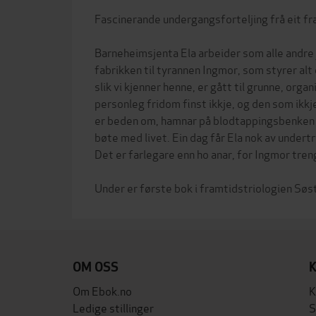
Fascinerande undergangsforteljing frå eit fr
Barneheimsjenta Ela arbeider som alle andre
fabrikken til tyrannen Ingmor, som styrer alt
slik vi kjenner henne, er gått til grunne, organ
personleg fridom finst ikkje, og den som ikkj
er beden om, hamnar på blodtappingsbenken
bøte med livet. Ein dag får Ela nok av undert
Det er farlegare enn ho anar, for Ingmor treng
OM OSS
Om Ebok.no
K
Ledige stillinger
S