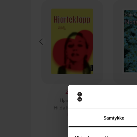
249,-
Hjarteklapp
Natt
Hilde K. Kvalvaag
Hilde
EBOK
Samtykke