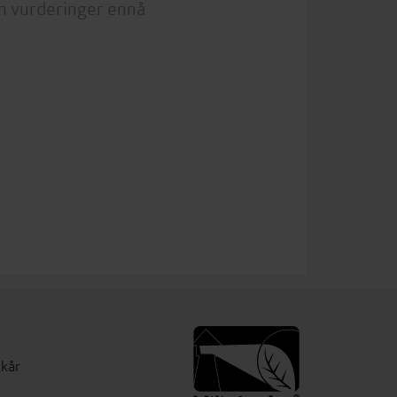
n vurderinger ennå
lkår