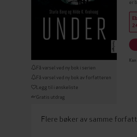
er 
E
24
Kan 
Få varsel ved ny bok i serien
Få varsel ved ny bok av forfatteren
Legg til i ønskeliste
Gratis utdrag
Flere bøker av samme forfat