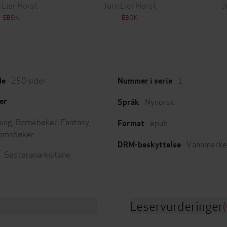
 Lier Horst
Jørn Lier Horst
J
EBOK
EBOK
250
sider
1
de
Nummer i serie
Nynorsk
er
Språk
ing
,
Barnebøker
,
Fantasy
,
epub
Format
omsbøker
Vannmerke
DRM-beskyttelse
Søsteranarkistane
Leservurderinger
(