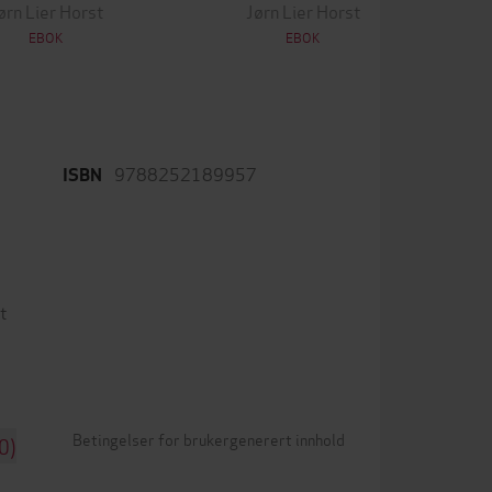
ørn Lier Horst
Jørn Lier Horst
EBOK
EBOK
9788252189957
ISBN
t
Betingelser for brukergenerert innhold
0)