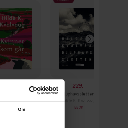
349,-
229,-
vinner som går
Djuphavsslettene
lde K. Kvalvaag
Hilde K. Kvalvaag
EBOK
EBOK
Om