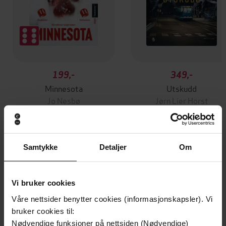
199,-
349,-
Minnesota
Utskudd
Jo Nesbø
Jørn Lier Horst
EBOK
EBOK
Samtykke
Detaljer
Om
Twenty-One Extraordinary Stories of
Undertittel
Leaders of Colour Achieving Excellence in
Vi bruker cookies
Business
Våre nettsider benytter cookies (informasjonskapsler). Vi
Jonathan Mildenhall
(forfatter)
bruker cookies til:
Forfattere
Nødvendige funksjoner på nettsiden (Nødvendige)