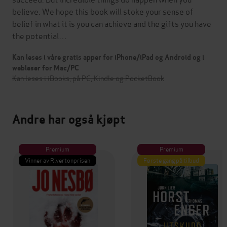
believe. We hope this book will stoke your sense of
belief in what it is you can achieve and the gifts you have
the potential…
Kan leses i våre gratis apper for iPhone/iPad og Android og i
webleser for Mac/PC
Kan leses i iBooks, på PC, Kindle og PocketBook
Andre har også kjøpt
Premium
Premium
Vinner av Rivertonprisen
Første gang på tilbud