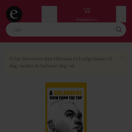
Logg inn
Handlekurv
Meny
Lu
×
Vi har dessverre ikke tillatelse til å selge boken til
deg i landet du befinner deg i nå.