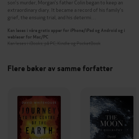
son's murder, Morgan's father Colin began to keep an
extraordinary diary. It became a record of his family's
grief, the ensuing trial, and his determi…
Kan leses i våre gratis apper for iPhone/iPad og Android og i
webleser for Mac/PC
Kan leses i iBooks, på PC, Kindle og PocketBook
Flere bøker av samme forfatter