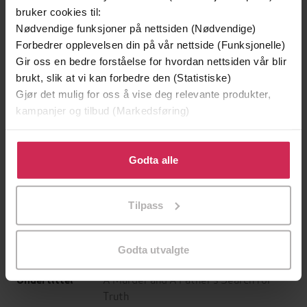
bruker cookies til:
Nødvendige funksjoner på nettsiden (Nødvendige)
Forbedrer opplevelsen din på vår nettside (Funksjonelle)
Gir oss en bedre forståelse for hvordan nettsiden vår blir
brukt, slik at vi kan forbedre den (Statistiske)
Gjør det mulig for oss å vise deg relevante produkter,
kampanjer og tilbud (Markedsføring)
Klikk på «Godta alle» for å gi oss ditt samtykke til å
199,-
349,-
bruke cookies for alle disse formålene. Du kan også
Godta alle
Minnesota
Utskudd
tilpasse ditt samtykke til spesifikke formål ved å klikke
Jo Nesbø
Jørn Lier Horst
på «Tilpass». Du kan når som helst trekke tilbake eller
EBOK
EBOK
Tilpass
endre ditt samtykke.
Godta utvalgte
A Murder and A Father’s Search for
Undertittel
Truth