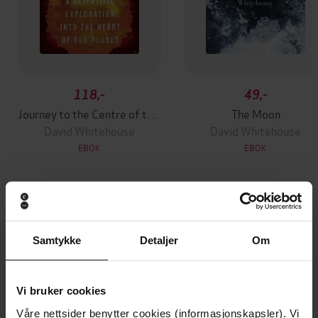
118,-
49,-
Journey to the Centre of the Earth
The Moon
David Whitehouse
David Whitehouse
EBOK
EBOK
Andre har også kjøpt
Samtykke
Detaljer
Om
Premium
Premium
Vinner av Rivertonprisen
Første gang på tilbud
Vi bruker cookies
Våre nettsider benytter cookies (informasjonskapsler). Vi