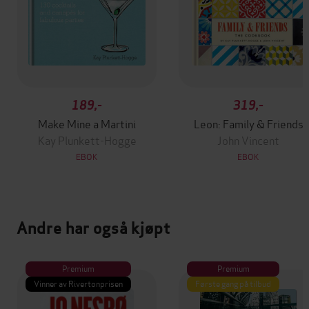
189,-
319,-
Make Mine a Martini
Leon: Family & Friends
Kay Plunkett-Hogge
John Vincent
EBOK
EBOK
Andre har også kjøpt
Premium
Premium
Vinner av Rivertonprisen
Første gang på tilbud