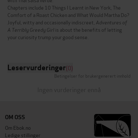
Chapters include 10 Things I Learnt in New York, The
Comfort of a Roast Chicken and What Would Martha Do?
Joyful, witty and occasionally indiscreet,
Adventures of
A Terribly Greedy Girl
is about the benefits of letting
your curiosity trump your good sense.
Leservurderinger
(0)
Betingelser for brukergenerert innhold
Ingen vurderinger ennå
OM OSS
Om Ebok.no
Ledige stillinger