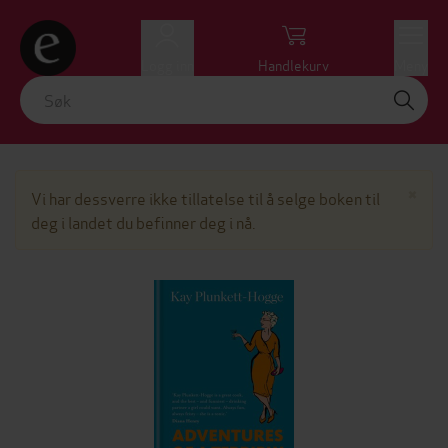
Logg inn
Handlekurv
Meny
Lu
×
Vi har dessverre ikke tillatelse til å selge boken til
deg i landet du befinner deg i nå.