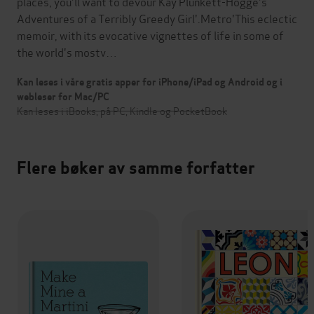
places, you'll want to devour Kay Plunkett-Hogge's
Adventures of a Terribly Greedy Girl'.Metro'This eclectic
memoir, with its evocative vignettes of life in some of
the world's mostv…
Kan leses i våre gratis apper for iPhone/iPad og Android og i
webleser for Mac/PC
Kan leses i iBooks, på PC, Kindle og PocketBook
Flere bøker av samme forfatter