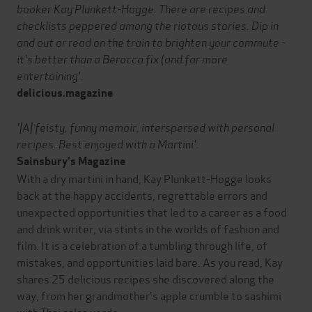
booker Kay Plunkett-Hogge. There are recipes and
checklists peppered among the riotous stories. Dip in
and out or read on the train to brighten your commute -
it's better than a Berocca fix (and far more
entertaining'.
delicious.magazine
'[A] feisty, funny memoir, interspersed with personal
recipes. Best enjoyed with a Martini'.
Sainsbury's Magazine
With a dry martini in hand, Kay Plunkett-Hogge looks
back at the happy accidents, regrettable errors and
unexpected opportunities that led to a career as a food
and drink writer, via stints in the worlds of fashion and
film. It is a celebration of a tumbling through life, of
mistakes, and opportunities laid bare. As you read, Kay
shares 25 delicious recipes she discovered along the
way, from her grandmother's apple crumble to sashimi
with Thai salsa verde.