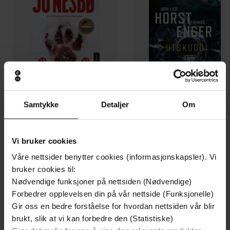
Samtykke
Detaljer
Om
129,-
129,-
Minnesota
Utskudd
Vi bruker cookies
Jo Nesbø
Jørn Lier Horst
Våre nettsider benytter cookies (informasjonskapsler). Vi
EBOK
EBOK
bruker cookies til:
Nødvendige funksjoner på nettsiden (Nødvendige)
Forbedrer opplevelsen din på vår nettside (Funksjonelle)
Gir oss en bedre forståelse for hvordan nettsiden vår blir
A Memoir of Food, Family, Film & Fashion
brukt, slik at vi kan forbedre den (Statistiske)
Undertittel