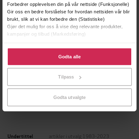
Forbedrer opplevelsen din på vår nettside (Funksjonelle)
Gir oss en bedre forståelse for hvordan nettsiden vår blir
brukt, slik at vi kan forbedre den (Statistiske)
Gjør det mulig for oss å vise deg relevante produkter,
kampanjer og tilbud (Markedsføring)
Klikk på «Godta alle» for å gi oss ditt samtykke til å
bruke cookies for alle disse formålene. Du kan også
Godta alle
tilpasse ditt samtykke til spesifikke formål ved å klikke
på «Tilpass». Du kan når som helst trekke tilbake eller
Tilpass
129,-
149,-
endre ditt samtykke.
Minnesota
Gater jeg har levd
Jo Nesbø
Nikolai Torgersen
Godta utvalgte
EBOK
EBOK
artikler i utvalg 1983-2023
Undertittel