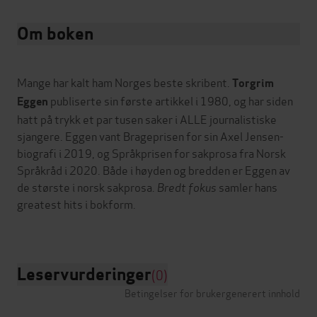
Om boken
Mange har kalt ham Norges beste skribent.
Torgrim
publiserte sin første artikkel i 1980, og har siden
Eggen
hatt på trykk et par tusen saker i ALLE journalistiske
sjangere. Eggen vant Brageprisen for sin Axel Jensen-
biografi i 2019, og Språkprisen for sakprosa fra Norsk
Språkråd i 2020. Både i høyden og bredden er Eggen av
de største i norsk sakprosa.
Bredt fokus
samler hans
greatest hits i bokform.
Leservurderinger
(0)
Betingelser for brukergenerert innhold