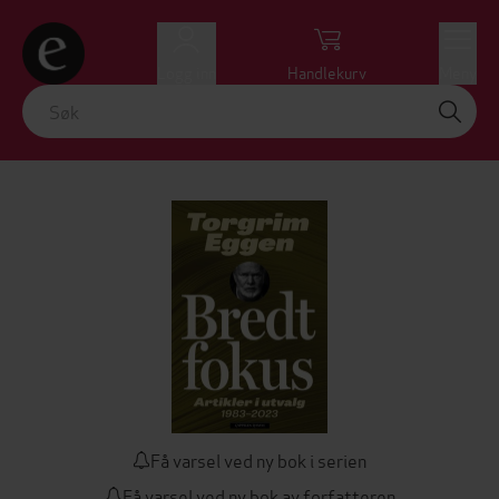
Logg inn
Handlekurv
Meny
Få varsel ved ny bok i serien
Få varsel ved ny bok av forfatteren