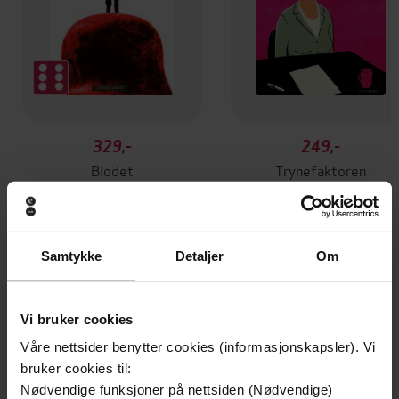
329,-
249,-
Blodet
Trynefaktoren
Torgrim Eggen
Torgrim Eggen
EBOK
EBOK
Samtykke
Detaljer
Om
Andre har også kjøpt
Vi bruker cookies
Våre nettsider benytter cookies (informasjonskapsler). Vi
Premium
Premium
bruker cookies til:
Vinner av Rivertonprisen
Vi anbefaler
Nødvendige funksjoner på nettsiden (Nødvendige)