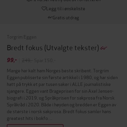
Legg til i ønskeliste
Gratis utdrag
Torgrim Eggen
Bredt fokus
(Utvalgte tekster)
99,-
|
249,-
Spar 150,-
Mange har kalt ham Norges beste skribent. Torgrim
Eggen publiserte sin første artikkel i 1980, og har siden
hatt på trykk et par tusen saker i ALLE journalistiske
sjangere. Eggen vant Brageprisen for sin Axel Jensen-
biografi i 2019, og Språkprisen for sakprosa fra Norsk
Språkråd i 2020. Både i høyden og bredden er Eggen av
de største i norsk sakprosa. Bredt fokus samler hans
greatest hits i bokfo…