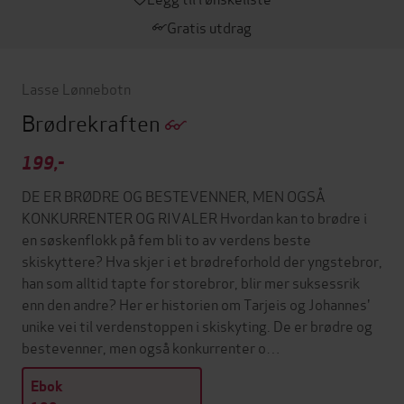
Gratis utdrag
Lasse Lønnebotn
Brødrekraften
199,-
DE ER BRØDRE OG BESTEVENNER, MEN OGSÅ
KONKURRENTER OG RIVALER Hvordan kan to brødre i
en søskenflokk på fem bli to av verdens beste
skiskyttere? Hva skjer i et brødreforhold der yngstebror,
han som alltid tapte for storebror, blir mer suksessrik
enn den andre? Her er historien om Tarjeis og Johannes'
unike vei til verdenstoppen i skiskyting. De er brødre og
bestevenner, men også konkurrenter o…
Ebok