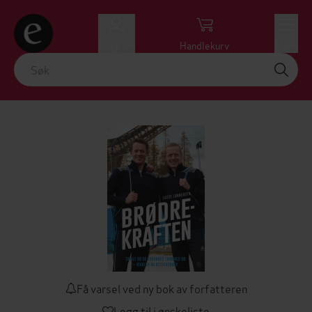
Logg inn
Handlekurv
Meny
Få varsel ved ny bok av forfatteren
Legg til i ønskeliste