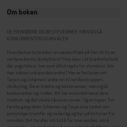
Om boken
DE ER BRØDRE OG BESTEVENNER, MEN OGSÅ
KONKURRENTER OG RIVALER
Hvordan kan to brødre i en søskenflokk på fem bli to av
verdens beste skiskyttere? Hva skjer i et brødreforhold
der yngstebror, han som alltid tapte for storebror, blir
mer suksessrik enn den andre? Her er historien om
Tarjeis og Johannes' unike vei til verdenstoppen i
skiskyting. De er brødre og bestevenner, men også
konkurrenter og rivaler. Alt var en konkurranse dem
imellom, og det skulle kåres en vinner. Og en taper. For
første gang deler Johannes og Tarjei sine tanker om
personlige triumfer og nederlag og byr på historier fra
innsiden. Det handler om å stå for sine verdier, om å
overraske - og om å stole på egne valg og slå tilbake, selv