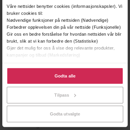
Våre nettsider benytter cookies (informasjonskapsler). Vi
bruker cookies til:
Nødvendige funksjoner på nettsiden (Nødvendige)
Forbedrer opplevelsen din på vår nettside (Funksjonelle)
Gir oss en bedre forståelse for hvordan nettsiden vår blir
brukt, slik at vi kan forbedre den (Statistiske)
Gjør det mulig for oss å vise deg relevante produkter,
kampanjer og tilbud (Markedsføring)
199,-
349,-
Klikk på «Godta alle» for å gi oss ditt samtykke til å
Minnesota
Utskudd
bruke cookies for alle disse formålene. Du kan også
Godta alle
Jo Nesbø
Jørn Lier Horst
tilpasse ditt samtykke til spesifikke formål ved å klikke
EBOK
EBOK
på «Tilpass». Du kan når som helst trekke tilbake eller
Tilpass
endre ditt samtykke.
Godta utvalgte
Tarjei Bø og Johannes Thingnes Bø - rivaler
Undertittel
og bestevenner