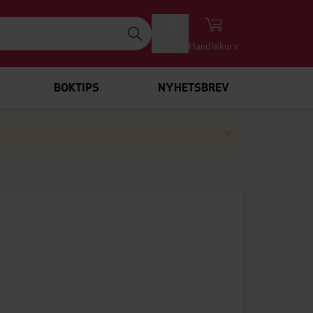
Logg inn
Handlekurv
BOKTIPS
NYHETSBREV
Lukk
×