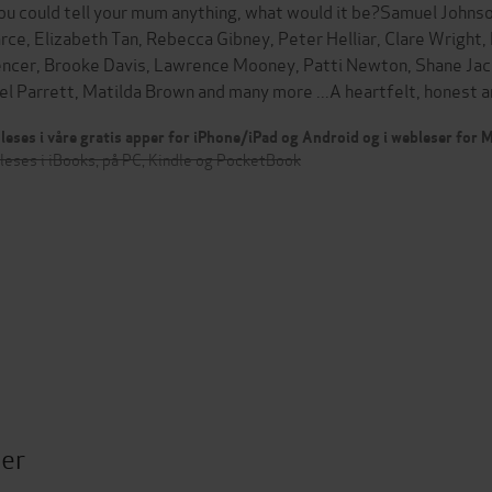
you could tell your mum anything, what would it be?Samuel Johnso
rce, Elizabeth Tan, Rebecca Gibney, Peter Helliar, Clare Wright,
ncer, Brooke Davis, Lawrence Mooney, Patti Newton, Shane Jaco
el Parrett, Matilda Brown and many more ...A heartfelt, honest 
leses i våre gratis apper for iPhone/iPad og Android og i webleser for
leses i iBooks, på PC, Kindle og PocketBook
ter