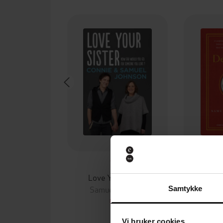
75,-
Love Your Sister
De
Samuel Johnson
Samu
Samtykke
EBOK
Vi bruker cookies