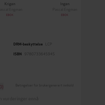
Krigen
Ingen
ascal Engman
Pascal Engman
EBOK
EBOK
LCP
DRM-beskyttelse
9780733645945
ISBN
Betingelser for brukergenerert innhold
0)
n vurderinger ennå