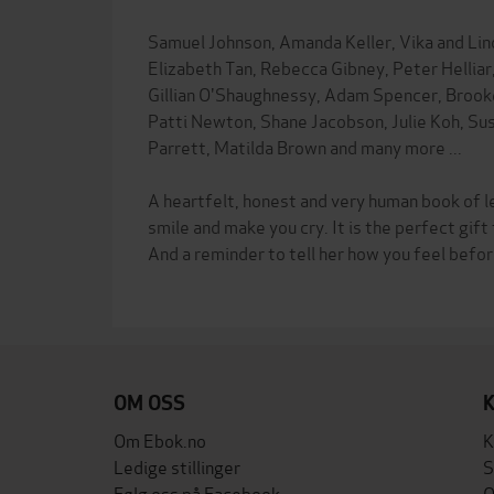
Samuel Johnson, Amanda Keller, Vika and Lind
Elizabeth Tan, Rebecca Gibney, Peter Helliar,
Gillian O'Shaughnessy, Adam Spencer, Broo
Patti Newton, Shane Jacobson, Julie Koh, Su
Parrett, Matilda Brown and many more ...
A heartfelt, honest and very human book of l
smile and make you cry. It is the perfect gift 
And a reminder to tell her how you feel before 
OM OSS
Om Ebok.no
K
Ledige stillinger
S
Følg oss på Facebook
O