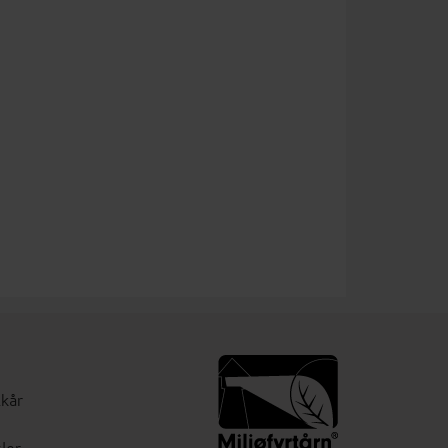
lkår
ler