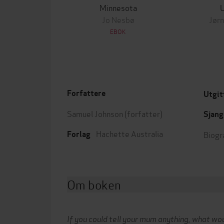
Minnesota
Jo Nesbø
Jørn
EBOK
Forfattere
Utgit
Samuel Johnson
(forfatter)
Sjang
Hachette Australia
Biogr
Forlag
Om boken
If you could tell your mum anything, what wou