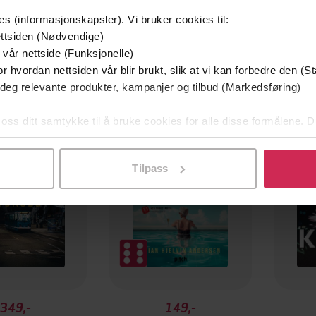
es (informasjonskapsler). Vi bruker cookies til:
ttsiden (Nødvendige)
 vår nettside (Funksjonelle)
r hvordan nettsiden vår blir brukt, slik at vi kan forbedre den (St
 deg relevante produkter, kampanjer og tilbud (Markedsføring)
mium
Premium
g på tilbud
 oss ditt samtykke til å bruke cookies for alle disse formålene. D
l ved å klikke på «Tilpass». Du kan når som helst trekke tilbake
Tilpass
349,-
149,-