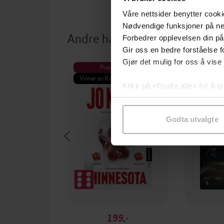
Våre nettsider benytter cooki
Nødvendige funksjoner på ne
Andre har også kjøpt
Forbedrer opplevelsen din på
Gir oss en bedre forståelse fo
Gjør det mulig for oss å vise
Premium
Pre
Vinner av Rivertonprisen
Første gan
Klikk på «Godta alle» for å gi
samtykke til spesifikke formå
Godta utvalgte
199,-