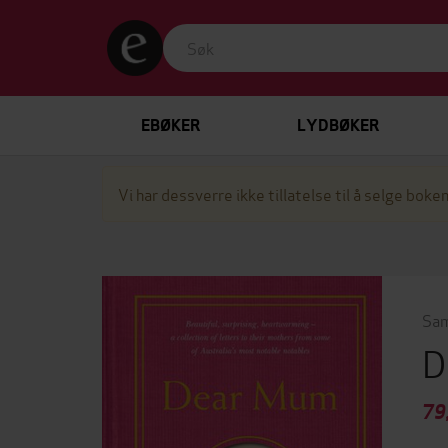
EBØKER
LYDBØKER
Vi har dessverre ikke tillatelse til å selge boken
Sam
D
79