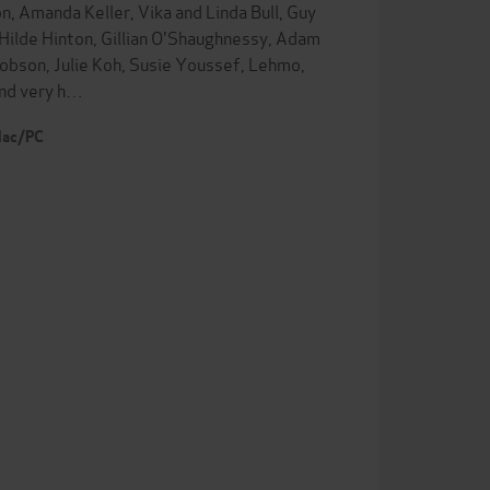
n, Amanda Keller, Vika and Linda Bull, Guy
 Hilde Hinton, Gillian O'Shaughnessy, Adam
bson, Julie Koh, Susie Youssef, Lehmo,
and very h…
 Mac/PC