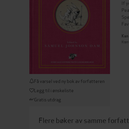
If 
Pea
Spe
Fav
Kan 
Kan 
Få varsel ved ny bok av forfatteren
Legg til i ønskeliste
Gratis utdrag
Flere bøker av samme forfat