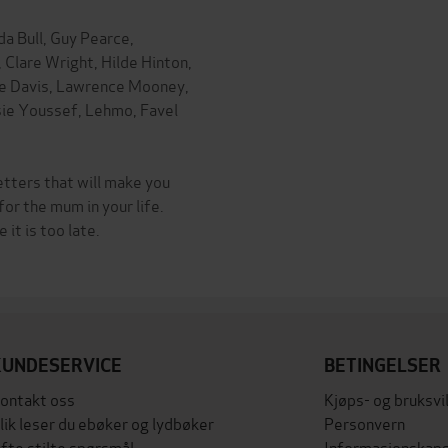
a Bull, Guy Pearce,
 Clare Wright, Hilde Hinton,
ke Davis, Lawrence Mooney,
sie Youssef, Lehmo, Favel
etters that will make you
for the mum in your life.
it is too late.
KUNDESERVICE
BETINGELSER
ontakt oss
Kjøps- og bruksvi
lik leser du ebøker og lydbøker
Personvern
fte stilte spørsmål
Informasjonskaps