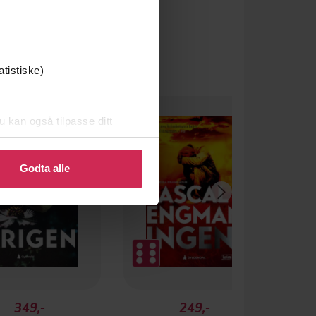
atistiske)
u kan også tilpasse ditt
 eller endre ditt samtykke.
Godta alle
349,-
249,-