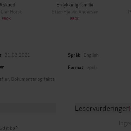
Utskudd
En lykkelig familie
 Lier Horst
Stian Hjelvin Andersen
P
EBOK
EBOK
31.03.2021
English
t
Språk
epub
er
Format
afier
,
Dokumentar og fakta
Leservurderinger
(
Inge
ld it be?