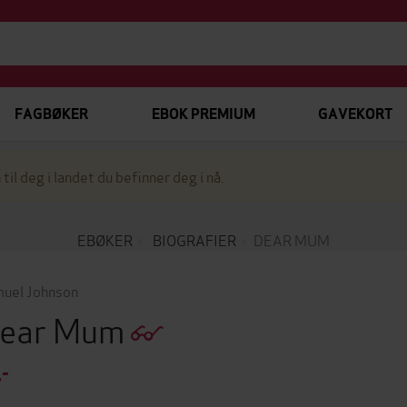
FAGBØKER
EBOK PREMIUM
GAVEKORT
 til deg i landet du befinner deg i nå.
EBØKER
BIOGRAFIER
DEAR MUM
uel Johnson
ear Mum
,-