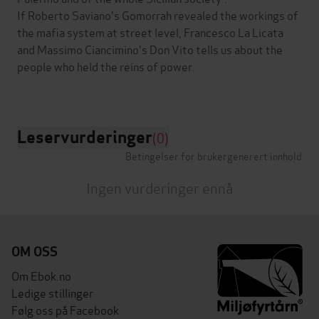
If Roberto Saviano's Gomorrah revealed the workings of
the mafia system at street level, Francesco La Licata
and Massimo Ciancimino's Don Vito tells us about the
people who held the reins of power.
Leservurderinger
(0)
Betingelser for brukergenerert innhold
Ingen vurderinger ennå
OM OSS
Om Ebok.no
Ledige stillinger
Følg oss på Facebook