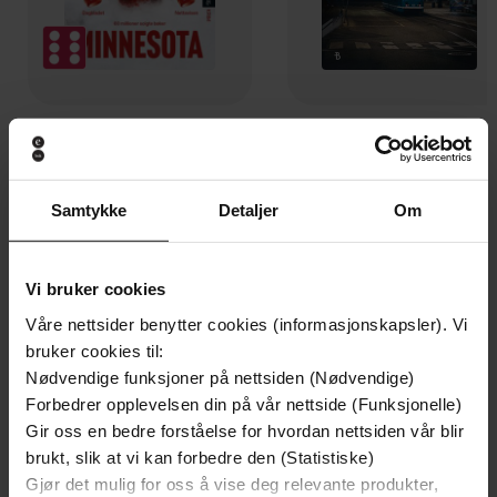
199,-
349,-
Minnesota
Utskudd
Jo Nesbø
Jørn Lier Horst
Samtykke
Detaljer
Om
EBOK
EBOK
Vi bruker cookies
Våre nettsider benytter cookies (informasjonskapsler). Vi
The Secret Life of the Mayor of the
Undertittel
bruker cookies til:
Corleonesi
Nødvendige funksjoner på nettsiden (Nødvendige)
Francesco La Licata
(forfatter),
Massimo
Forbedrer opplevelsen din på vår nettside (Funksjonelle)
Forfattere
Ciancimino
(forfatter),
N.S. Thompson
Gir oss en bedre forståelse for hvordan nettsiden vår blir
(oversetter)
brukt, slik at vi kan forbedre den (Statistiske)
Gjør det mulig for oss å vise deg relevante produkter,