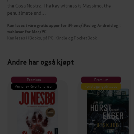
the Cosa Nostra. The key witness is Massimo, the
penultimate and…
Kan leses i våre gratis apper for iPhone/iPad og Android og i
webleser for Mac/PC
Kan leses i iBooks, på PC, Kindle og PocketBook
Andre har også kjøpt
Premium
Premium
Vinner av Rivertonprisen
Første gang på tilbud