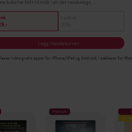
ne boka har blitt til midt i alt det vanskelege, …
Lydbok
bok
379,-
9,-
Legg i handlekurven
leses i våre gratis apper for iPhone/iPad og Android, i webleser for Ma
Premium
Første