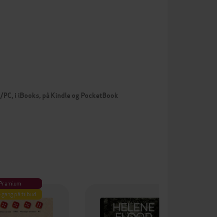
c/PC, i iBooks, på Kindle og PocketBook
Premium
 gang på tilbud