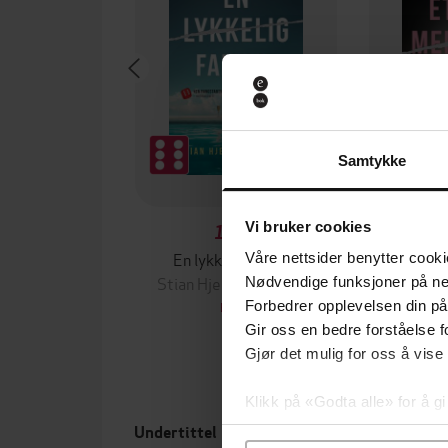
Samtykke
Vi bruker cookies
149,-
En lykkelig familie
Et ri
Våre nettsider benytter cooki
Stian Hjelvin Andersen
Stian H
Nødvendige funksjoner på ne
Forbedrer opplevelsen din på
EBOK
Gir oss en bedre forståelse fo
Gjør det mulig for oss å vise
Klikk på «Godta alle» for å gi
samtykke til spesifikke formå
livet med kreft
Undertittel
Utgit