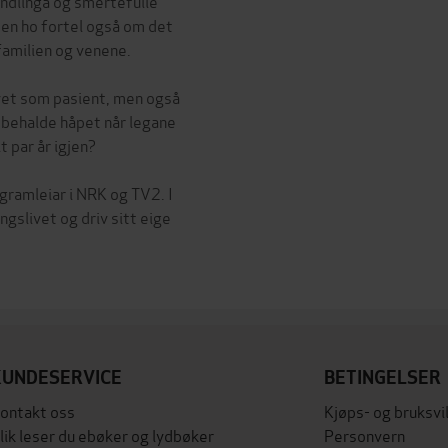
ndlinga og smertefulle
en ho fortel også om det
 familien og venene.
livet som pasient, men også
 behalde håpet når legane
t par år igjen?
ogramleiar i NRK og TV2. I
slivet og driv sitt eige
KUNDESERVICE
BETINGELSER
ontakt oss
Kjøps- og bruksvi
lik leser du ebøker og lydbøker
Personvern