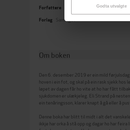
Godta utvalgte
Eli Strand
(forfatter)
Forfattere
Leng
Samlaget
Forlag
Om boken
Den 6. desember 2019 er ein mild førjulsdag i
hoven i ein fot, og skal på ein rask sjekk hos l
løpet av dagen får ho vite at ho har fått tilbak
sjukdomen er ulækjeleg. Eli Strand på nesten
ein tenåringsson, klarer knapt å gå eller å pus
Denne boka har blitt til midt i alt det vanske
ikkje har orka å stå opp og dagar ho har feira