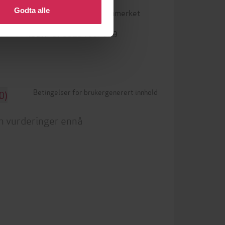
Godta alle
Vannmerket
DRM-beskyttelse
9788234007019
ISBN
Betingelser for brukergenerert innhold
0)
n vurderinger ennå