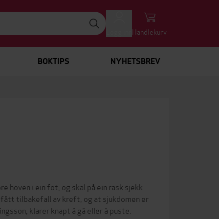
Logg inn
Handlekurv
BOKTIPS
NYHETSBREV
e hoven i ein fot, og skal på ein rask sjekk
 fått tilbakefall av kreft, og at sjukdomen er
ngsson, klarer knapt å gå eller å puste.