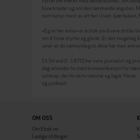
fortel om møtet med helsevesenet, om beha
biverknader og om den lammande angsten. M
som betyr mest av alt her i livet: kjærleiken,
«Eg er her enno» er ei bok om å vere dritlei 
om å finne styrke og glede. Er det mogeleg å
seier at du sannsynlegvis ikkje har meir enn ei
Eli Strand (f. 1970) har vore journalist og pr
dag arbeider ho med kommunikasjon for næring
selskap, der ho skriv tekstar og lagar filmar
OM OSS
Om Ebok.no
K
Ledige stillinger
S