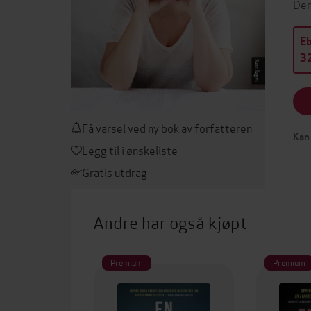
Den
E
32
Få varsel ved ny bok av forfatteren
Kan 
Legg til i ønskeliste
Gratis utdrag
Andre har også kjøpt
Premium
Premium