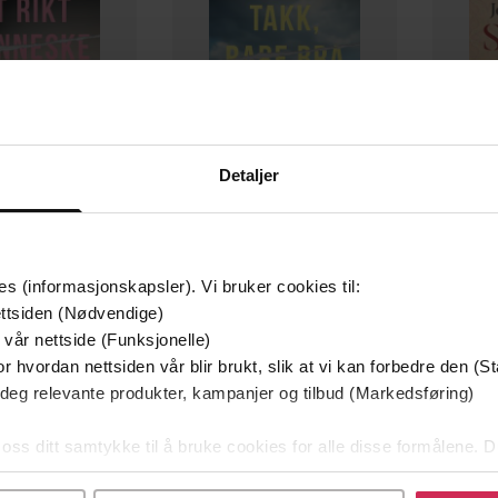
Detaljer
299,-
149,-
kt menneske
Takk, bare bra
es (informasjonskapsler). Vi bruker cookies til:
jelvin Andersen
Stian Hjelvin Andersen
J
ttsiden (Nødvendige)
 vår nettside (Funksjonelle)
EBOK
EBOK
r hvordan nettsiden vår blir brukt, slik at vi kan forbedre den (St
 deg relevante produkter, kampanjer og tilbud (Markedsføring)
 oss ditt samtykke til å bruke cookies for alle disse formålene. D
l ved å klikke på «Tilpass». Du kan når som helst trekke tilbake
14.10.2022
Sjanger
t