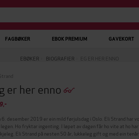
FAGBØKER
EBOK PREMIUM
GAVEKORT
EBØKER
BIOGRAFIER
EG ER HER ENNO
 Strand
g er her enno
9,-
 6. desember 2019 er ein mild førjulsdag i Oslo. Eli Strand har vor
 legen. Ho fryktar ingenting. I løpet av dagen får ho vite at ho har
kjeleg. Eli Strand på nesten 50 år, lukkeleg gift og med ein tenåri