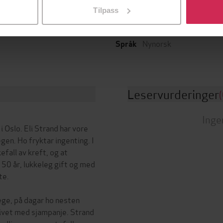
Biografier
,
Helse og livsstil
,
Tilpass
153
sider
de
Dokumentar og fakta
Nynorsk
Språk
Leservurderinger
(
Inge
 Oslo. Eli Strand har vore
egen. Ho fryktar ingenting. I
efall av kreft, og at
 50 år, lukkeleg gift og med
te.
lege, på dagar ho nesten
 livet med sjampanje. Strand