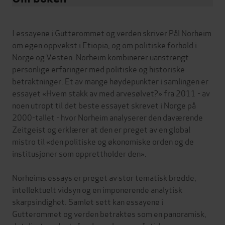
I essayene i Gutterommet og verden skriver Pål Norheim
om egen oppvekst i Etiopia, og om politiske forhold i
Norge og Vesten. Norheim kombinerer uanstrengt
personlige erfaringer med politiske og historiske
betraktninger. Et av mange høydepunkter i samlingen er
essayet «Hvem stakk av med arvesølvet?» fra 2011 - av
noen utropt til det beste essayet skrevet i Norge på
2000-tallet - hvor Norheim analyserer den daværende
Zeitgeist og erklærer at den er preget av en global
mistro til «den politiske og økonomiske orden og de
institusjoner som opprettholder den».
Norheims essays er preget av stor tematisk bredde,
intellektuelt vidsyn og en imponerende analytisk
skarpsindighet. Samlet sett kan essayene i
Gutterommet og verden betraktes som en panoramisk,