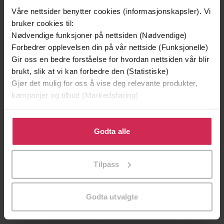
Våre nettsider benytter cookies (informasjonskapsler). Vi
bruker cookies til:
Nødvendige funksjoner på nettsiden (Nødvendige)
Forbedrer opplevelsen din på vår nettside (Funksjonelle)
Gir oss en bedre forståelse for hvordan nettsiden vår blir
brukt, slik at vi kan forbedre den (Statistiske)
Gjør det mulig for oss å vise deg relevante produkter,
kampanjer og tilbud (Markedsføring)
Klikk på «Godta alle» for å gi oss ditt samtykke til å
199,-
349,-
bruke cookies for alle disse formålene. Du kan også
Godta alle
Minnesota
Utskudd
tilpasse ditt samtykke til spesifikke formål ved å klikke
Jo Nesbø
Jørn Lier Horst
på «Tilpass». Du kan når som helst trekke tilbake eller
EBOK
EBOK
Tilpass
endre ditt samtykke.
Godta utvalgte
essays 2000-2015
Undertittel