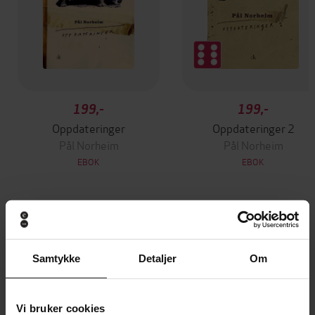
199,-
199,-
Oppdateringer
Oppdateringer 2
Pål Norheim
Pål Norheim
EBOK
EBOK
Andre har også kjøpt
Samtykke
Detaljer
Om
Premium
Premium
Vinner av Rivertonprisen
Første gang på tilbud
Vi bruker cookies