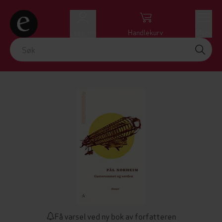
Logg inn
Handlekurv
Meny
Få varsel ved ny bok av forfatteren