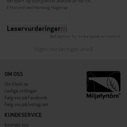
detaljert og dyptgående analyse av vår tid.
Leservurderinger
(0)
Betingelser for brukergenerert innhold
Ingen vurderinger ennå
OM OSS
Om Ebok.no
Ledige stillinger
Følg oss på Facebook
Følg oss på Instagram
KUNDESERVICE
Kontakt oss