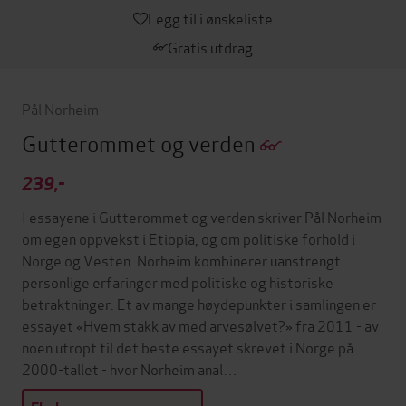
Legg til i ønskeliste
Gratis utdrag
Pål Norheim
Gutterommet og verden
239,-
I essayene i Gutterommet og verden skriver Pål Norheim
om egen oppvekst i Etiopia, og om politiske forhold i
Norge og Vesten. Norheim kombinerer uanstrengt
personlige erfaringer med politiske og historiske
betraktninger. Et av mange høydepunkter i samlingen er
essayet «Hvem stakk av med arvesølvet?» fra 2011 - av
noen utropt til det beste essayet skrevet i Norge på
2000-tallet - hvor Norheim anal…