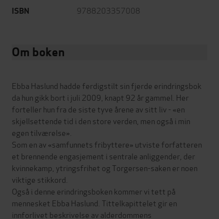
9788203357008
ISBN
Om boken
Ebba Haslund hadde ferdigstilt sin fjerde erindringsbok
da hun gikk bort i juli 2009, knapt 92 år gammel. Her
forteller hun fra de siste tyve årene av sitt liv - «en
skjellsettende tid i den store verden, men også i min
egen tilværelse».
Som en av «samfunnets fribyttere» utviste forfatteren
et brennende engasjement i sentrale anliggender, der
kvinnekamp, ytringsfrihet og Torgersen-saken er noen
viktige stikkord.
Også i denne erindringsboken kommer vi tett på
mennesket Ebba Haslund. Tittelkapittelet gir en
innforlivet beskrivelse av alderdommens