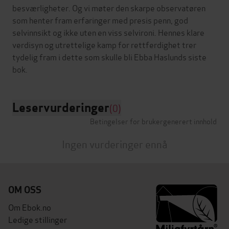
besværligheter. Og vi møter den skarpe observatøren
som henter fram erfaringer med presis penn, god
selvinnsikt og ikke uten en viss selvironi. Hennes klare
verdisyn og utrettelige kamp for rettferdighet trer
tydelig fram i dette som skulle bli Ebba Haslunds siste
Leservurderinger
(0)
Betingelser for brukergenerert innhold
Ingen vurderinger ennå
OM OSS
Om Ebok.no
Ledige stillinger