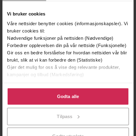
Vi bruker cookies
Premium
Premium
Våre nettsider benytter cookies (informasjonskapsler). Vi
bruker cookies til:
Nødvendige funksjoner på nettsiden (Nødvendige)
Forbedrer opplevelsen din på vår nettside (Funksjonelle)
Gir oss en bedre forståelse for hvordan nettsiden vår blir
brukt, slik at vi kan forbedre den (Statistiske)
Gjør det mulig for oss å vise deg relevante produkter,
kampanjer og tilbud (Markedsføring)
Klikk på «Godta alle» for å gi oss ditt samtykke til å
bruke cookies for alle disse formålene. Du kan også
Godta alle
tilpasse ditt samtykke til spesifikke formål ved å klikke
149,-
179,-
på «Tilpass». Du kan når som helst trekke tilbake eller
Min historie
Kunste
Tilpass
endre ditt samtykke.
Petter Northug
Gjert Ingebrigtsen
EBOK
EBOK