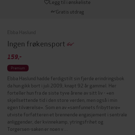
Legg til i ønskeliste
Gratis utdrag
Ebba Haslund
Ingen frøkensport
159,-
Premium
Ebba Haslund hadde ferdigstilt sin fjerde erindringsbok
da hun gikk bort i juli 2009, knapt 92 år gammel. Her
forteller hun fra de siste tyve årene av sitt liv - «en
skjellsettende tid i den store verden, men også i min
egen tilværelse». Som en av «samfunnets fribyttere»
utviste forfatteren et brennende engasjement i sentrale
anliggender, der kvinnekamp, ytringsfrihet og
Torgersen-saken er noen v…