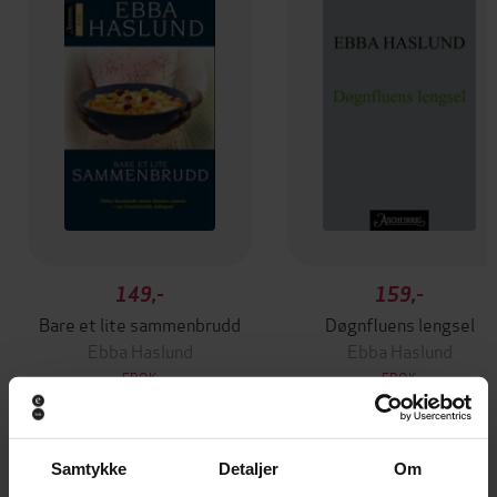
149,-
159,-
Bare et lite sammenbrudd
Døgnfluens lengsel
Ebba Haslund
Ebba Haslund
EBOK
EBOK
Samtykke
Detaljer
Om
Andre har også kjøpt