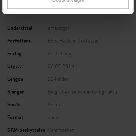
Godta utvalgte
erfaringer
Undertittel
Ebba Haslund
(forfatter)
Forfattere
Aschehoug
Forlag
06.05.2014
Utgitt
124
sider
Lengde
Biografier
,
Dokumentar og fakta
Sjanger
Bokmål
Språk
epub
Format
Vannmerket
DRM-beskyttelse