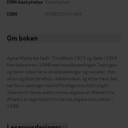
Vannmerket
DRM-beskyttelse
9788205441484
ISBN
Om boken
Agnar Mykle ble født i Trondheim 1915 og døde i 1994.
Han debuterte i 1948 med novellesamlingen Taustigen,
og skrev siden flere novellesamlinger og romaner. Han
skrev også en lærebok i dukketeater, og etter hans død
har flere samlinger med offentlige brev blitt utgitt.
Teksten til denne elektroniske utgaven av Mannen fra
Atlantis er digitalisert fra første utgave som utkom i
Leservurderinger
(0)