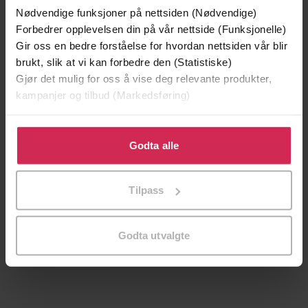
Nødvendige funksjoner på nettsiden (Nødvendige)
Vinner av Rivertonprisen
Vi anbefaler
Forbedrer opplevelsen din på vår nettside (Funksjonelle)
Gir oss en bedre forståelse for hvordan nettsiden vår blir
brukt, slik at vi kan forbedre den (Statistiske)
Gjør det mulig for oss å vise deg relevante produkter,
kampanjer og tilbud (Markedsføring)
Klikk på «Godta alle» for å gi oss ditt samtykke til å
bruke cookies for alle disse formålene. Du kan også
Godta alle
tilpasse ditt samtykke til spesifikke formål ved å klikke
på «Tilpass». Du kan når som helst trekke tilbake eller
Tilpass
endre ditt samtykke.
199,-
329,-
Minnesota
Gater jeg har levd
Godta utvalgte
Jo Nesbø
Nikolai Torgersen
EBOK
EBOK