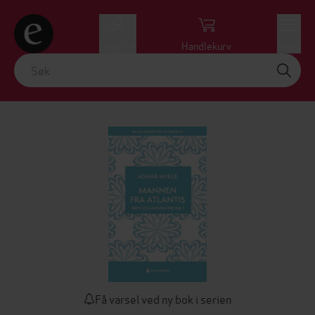
Logg inn
Handlekurv
Meny
Få varsel ved ny bok i serien