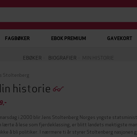
FAGBØKER
EBOK PREMIUM
GAVEKORT
EBØKER
BIOGRAFIER
MIN HISTORIE
s Stoltenberg
in historie
9,-
marsdag i 2000 blir Jens Stoltenberg Norges yngste statsminist
 lærte å lese som fjerdeklassing, er blitt landets mektigste mann
 ikke å bli politiker. I nærmere ti år styrer Stoltenberg nasjone