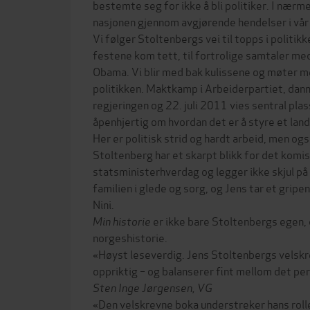
bestemte seg for ikke å bli politiker. I nærm
nasjonen gjennom avgjørende hendelser i vår
Vi følger Stoltenbergs vei til topps i politik
festene kom tett, til fortrolige samtaler me
Obama. Vi blir med bak kulissene og møter
politikken. Maktkamp i Arbeiderpartiet, dan
regjeringen og 22. juli 2011 vies sentral pla
åpenhjertig om hvordan det er å styre et land
Her er politisk strid og hardt arbeid, men og
Stoltenberg har et skarpt blikk for det komis
statsministerhverdag og legger ikke skjul på
familien i glede og sorg, og Jens tar et gripe
Nini.
Min historie
er ikke bare Stoltenbergs egen, 
norgeshistorie.
«Høyst leseverdig. Jens Stoltenbergs velskre
oppriktig – og balanserer fint mellom det per
Sten Inge Jørgensen, VG
«Den velskrevne boka understreker hans ro