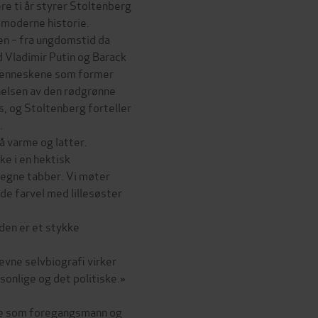
ere ti år styrer Stoltenberg
 moderne historie.
ken – fra ungdomstid da
d Vladimir Putin og Barack
 menneskene som former
nelsen av den rødgrønne
ss, og Stoltenberg forteller
.
så varme og latter.
ke i en hektisk
 egne tabber. Vi møter
nde farvel med lillesøster
den er et stykke
vne selvbiografi virker
sonlige og det politiske.»
lle som foregangsmann og