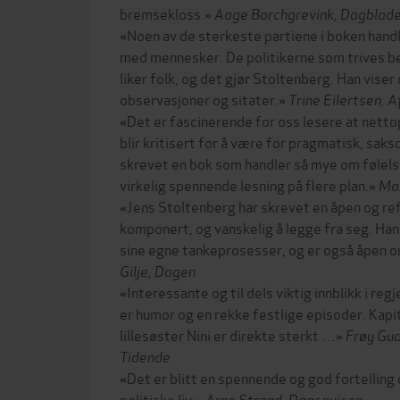
bremsekloss.»
Aage Borchgrevink, Dagblad
«Noen av de sterkeste partiene i boken han
med mennesker. De politikerne som trives be
liker folk, og det gjør Stoltenberg. Han vise
observasjoner og sitater.»
Trine Eilertsen, 
«Det er fascinerende for oss lesere at nett
blir kritisert for å være for pragmatisk, sakso
skrevet en bok som handler så mye om følels
virkelig spennende lesning på flere plan.»
Mar
«Jens Stoltenberg har skrevet en åpen og ref
komponert, og vanskelig å legge fra seg. Han 
sine egne tankeprosesser, og er også åpen o
Gilje, Dagen
«Interessante og til dels viktig innblikk i reg
er humor og en rekke festlige episoder. Kap
lillesøster Nini er direkte sterkt …»
Frøy Gu
Tidende
«Det er blitt en spennende og god fortellin
politiske liv.»
Arne Strand, Dagsavisen