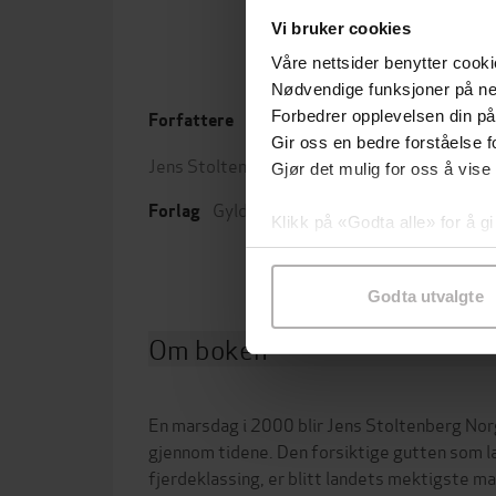
Vi bruker cookies
Våre nettsider benytter cooki
Nødvendige funksjoner på ne
Forbedrer opplevelsen din på
Forfattere
Utgit
Gir oss en bedre forståelse fo
Jens Stoltenberg
(forfatter)
Leng
Gjør det mulig for oss å vise
Gyldendal
Forlag
Klikk på «Godta alle» for å gi
samtykke til spesifikke formå
Godta utvalgte
Om boken
En marsdag i 2000 blir Jens Stoltenberg No
gjennom tidene. Den forsiktige gutten som l
fjerdeklassing, er blitt landets mektigste mann