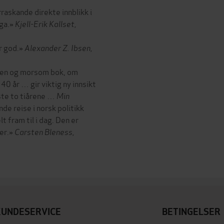
raskande direkte innblikk i
nga.»
Kjell-Erik Kallset,
er god.»
Alexander Z. Ibsen,
åpen og morsom bok, om
40 år … gir viktig ny innsikt
iste to tiårene …
Min
e reise i norsk politikk
 fram til i dag. Den er
ker.»
Carsten Bleness,
KUNDESERVICE
BETINGELSER