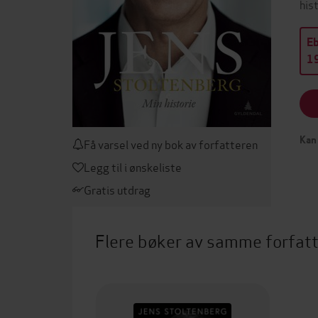
his
E
19
Kan 
Få varsel ved ny bok av forfatteren
Legg til i ønskeliste
Gratis utdrag
Flere bøker av samme forfat