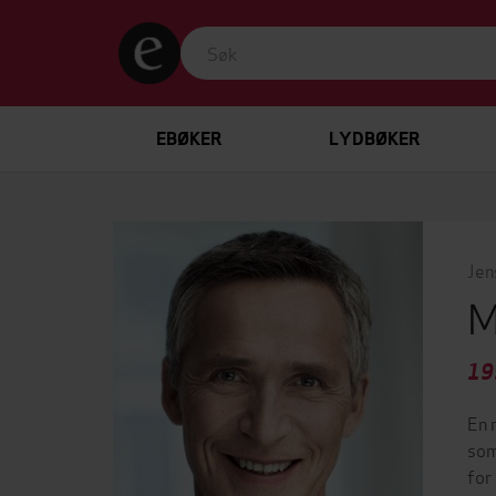
EBØKER
LYDBØKER
Jen
M
19
En 
som
for