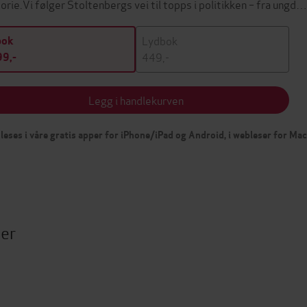
torie.Vi følger Stoltenbergs vei til topps i politikken – fra ungd…
Lydbok
bok
449,-
9,-
Legg i handlekurven
leses i våre gratis apper for iPhone/iPad og Android, i webleser for Ma
ter