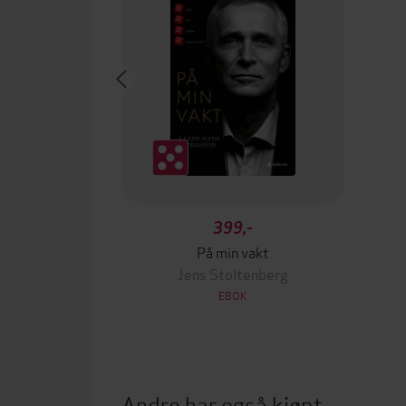
399,-
På min vakt
Jens Stoltenberg
EBOK
Andre har også kjøpt