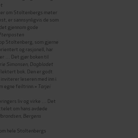
et
dler om Stoltenbergs møter
st, er sannsynligvis de som
r det gjennom gode
Aftenposten
opp Stoltenberg, som gjerne
rientert og rasjonell, har
er … Det gjør boken til
ie Simonsen, Dagbladet
lektert bok. Den er godt
inviterer leseren med inn i
m egne feiltrinn.»
Tarjei
jeringers liv og virke … Det
ittelet om hans avdøde
dbrandsen, Bergens
g om hele Stoltenbergs