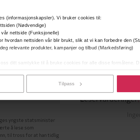
es (informasjonskapsler). Vi bruker cookies til:
ttsiden (Nødvendige)
 vår nettside (Funksjonelle)
29.09.2016
Sjanger
t
r hvordan nettsiden vår blir brukt, slik at vi kan forbedre den (St
Biografier
,
Dokumentar og fak
559
sider
de
 deg relevante produkter, kampanjer og tilbud (Markedsføring)
Politikk og samfunn
 oss ditt samtykke til å bruke cookies for alle disse formålene. D
Bokmål
Språk
l ved å klikke på «Tilpass». Du kan når som helst trekke tilbake
Tilpass
Leservurderinger
(
Inge
rges yngste statsminister
ærte å lese som
, til tross for at han tidlig