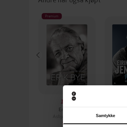
Premium
179,-
Erik Bye
På
Asbjørn Bakke
Ei
Samtykke
EBOK