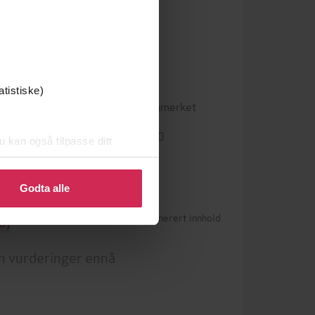
epub
Format
atistiske)
ta
,
Vannmerket
DRM-beskyttelse
9788205483880
ISBN
u kan også tilpasse ditt
 eller endre ditt samtykke.
Godta alle
Betingelser for brukergenerert innhold
0)
n vurderinger ennå