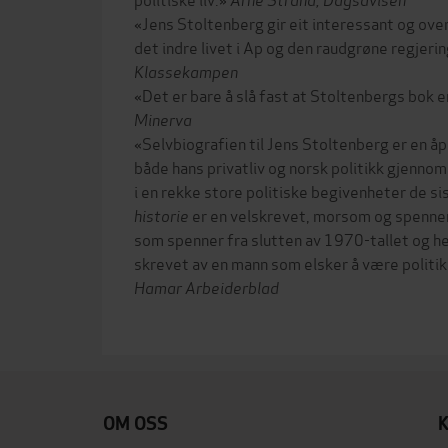
«Jens Stoltenberg gir eit interessant og over
det indre livet i Ap og den raudgrøne regjeri
Klassekampen
«Det er bare å slå fast at Stoltenbergs bok 
Minerva
«Selvbiografien til Jens Stoltenberg er en 
både hans privatliv og norsk politikk gjennom 
i en rekke store politiske begivenheter de s
historie
er en velskrevet, morsom og spennend
som spenner fra slutten av 1970-tallet og helt
skrevet av en mann som elsker å være politi
Hamar Arbeiderblad
OM OSS