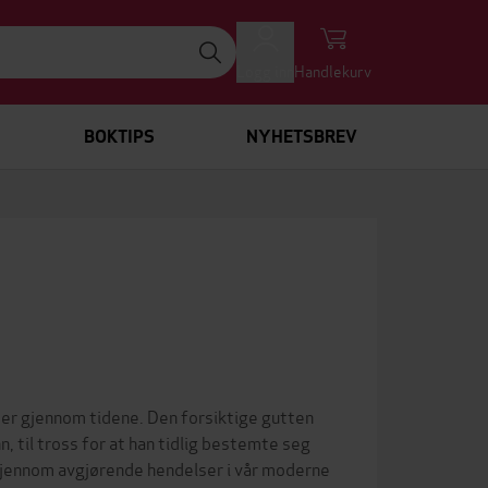
Logg inn
Handlekurv
BOKTIPS
NYHETSBREV
er gjennom tidene. Den forsiktige gutten
, til tross for at han tidlig bestemte seg
n gjennom avgjørende hendelser i vår moderne