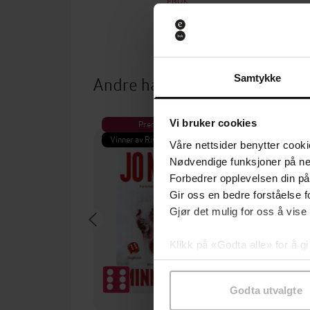
EBOK
Andre har også kjøpt
Samtykke
Vi bruker cookies
Premium
Pre
Vinner av Rivertonprisen
Første gan
Våre nettsider benytter cooki
Nødvendige funksjoner på ne
Forbedrer opplevelsen din på
Gir oss en bedre forståelse fo
Gjør det mulig for oss å vise
Klikk på «Godta alle» for å gi
samtykke til spesifikke formå
Godta utvalgte