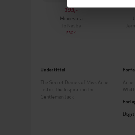
199,-
Minnesota
Jo Nesbø
Jørn
EBOK
Undertittel
Forfa
The Secret Diaries of Miss Anne
Anne 
Lister, the Inspiration for
Whit
Gentleman Jack
Forla
Utgit