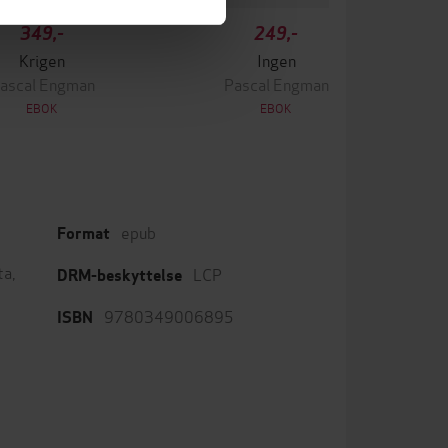
349,-
249,-
Krigen
Ingen
ascal Engman
Pascal Engman
EBOK
EBOK
epub
Format
ta
,
LCP
DRM-beskyttelse
9780349006895
ISBN