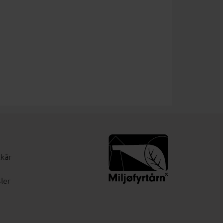
lkår
ler