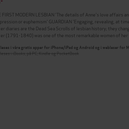
,-
 FIRST MODERN LESBIAN 'The details of Anne's love affairs and 
pression or euphemism' GUARDIAN 'Engaging, revealing, at ti
ter diaries are the Dead Sea Scrolls of lesbian history; they
ter (1791-1840) was one of the most remarkable women of her
leses i våre gratis apper for iPhone/iPad og Android og i webleser for
leses i iBooks, på PC, Kindle og PocketBook