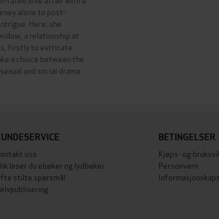
rney alone to post-
 intrigue. Here, she
idow, a relationship at
, firstly to extricate
make a choice between the
 sexual and social drama.
KUNDESERVICE
BETINGELSER
ontakt oss
Kjøps- og bruksvi
lik leser du ebøker og lydbøker
Personvern
fte stilte spørsmål
Informasjonskaps
elvpublisering