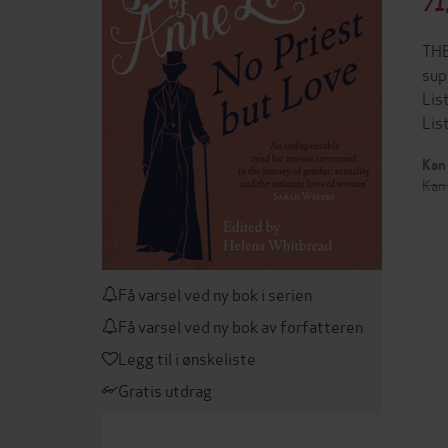
71
THE
sup
Lis
Lis
Kan 
Kan 
Få varsel ved ny bok i serien
Få varsel ved ny bok av forfatteren
Legg til i ønskeliste
Gratis utdrag