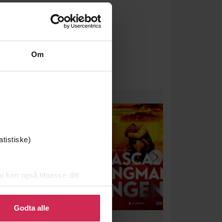
Om
atistiske)
u kan også tilpasse ditt
 eller endre ditt samtykke.
Godta alle