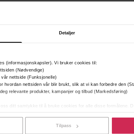
Detaljer
mium
Premium
g på tilbud
es (informasjonskapsler). Vi bruker cookies til:
ttsiden (Nødvendige)
 vår nettside (Funksjonelle)
r hvordan nettsiden vår blir brukt, slik at vi kan forbedre den (St
 deg relevante produkter, kampanjer og tilbud (Markedsføring)
 oss ditt samtykke til å bruke cookies for alle disse formålene. D
l ved å klikke på «Tilpass». Du kan når som helst trekke tilbake
Tilpass