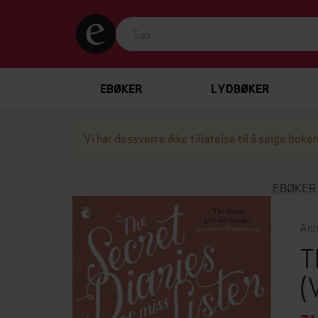
EBØKER
LYDBØKER
Vi har dessverre ikke tillatelse til å selge boken
EBØKER
Ann
T
(