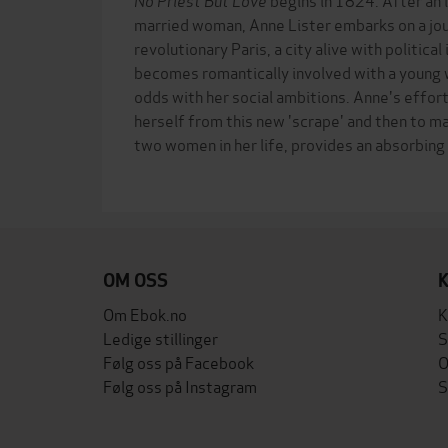
married woman, Anne Lister embarks on a jou
revolutionary Paris, a city alive with political
becomes romantically involved with a young w
odds with her social ambitions. Anne's efforts
herself from this new 'scrape' and then to 
two women in her life, provides an absorbing
OM OSS
Om Ebok.no
K
Ledige stillinger
S
Følg oss på Facebook
O
Følg oss på Instagram
S