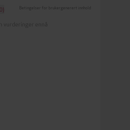
Betingelser for brukergenerert innhold
0)
n vurderinger ennå