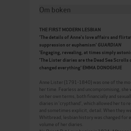
Om boken
THE FIRST MODERN LESBIAN
'The details of Anne's love affairs and flirt
suppression or euphemism'
GUARDIAN
'Engaging, revealing, at times simply ast
'The Lister diaries are the Dead Sea Scrolls 
changed everything' EMMA DONOGHUE
Anne Lister (1791-1840) was one of the m
her time. Fearless and uncompromising, she w
on her own terms, both financially and sexua
diaries in 'crypthand', which allowed her to re
and sometimes explicit, detail. When they 
Whitbread, lesbian history was changed for e
volume of her diaries.
No Priest But Love
begins in 1824. After an i