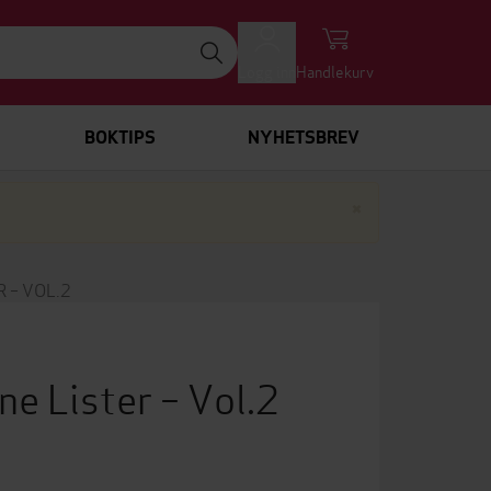
Logg inn
Handlekurv
BOKTIPS
NYHETSBREV
Lukk
×
 – VOL.2
ne Lister – Vol.2