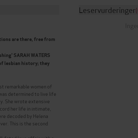
Leservurderinger
(
Inge
ations are there, free from
onishing' SARAH WATERS
of lesbian history; they
ost remarkable women of
as determined to live life
lly. She wrote extensive
cord her life in intimate,
were decoded by Helena
ver. This is the second
ll-fated love affair with a