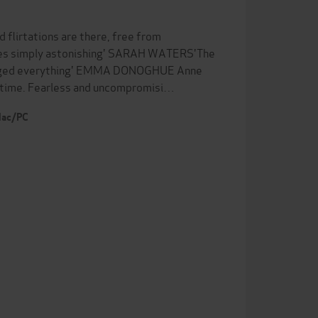
flirtations are there, free from
mes simply astonishing' SARAH WATERS'The
 changed everything' EMMA DONOGHUE Anne
 time. Fearless and uncompromisi…
 Mac/PC