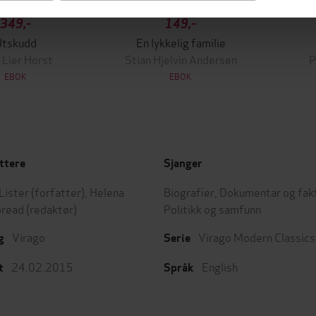
349,-
149,-
Utskudd
En lykkelig familie
 Lier Horst
Stian Hjelvin Andersen
P
EBOK
EBOK
ttere
Sjanger
Lister
(forfatter),
Helena
Biografier
,
Dokumentar og fak
bread
(redaktør)
Politikk og samfunn
Virago
Virago Modern Classics
g
Serie
24.02.2015
English
t
Språk