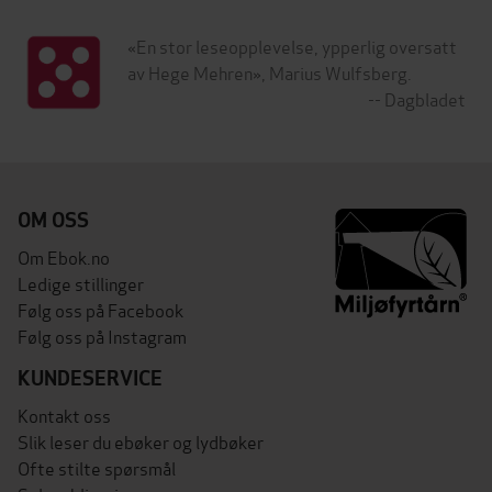
«En stor leseopplevelse, ypperlig oversatt
av Hege Mehren», Marius Wulfsberg.
--
Dagbladet
OM OSS
Om Ebok.no
Ledige stillinger
Følg oss på Facebook
Følg oss på Instagram
KUNDESERVICE
Kontakt oss
Slik leser du ebøker og lydbøker
Ofte stilte spørsmål