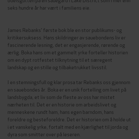
seks hundre år har vært i familiens eie.
James Rebanks' første bok ble en stor publikums- og
kritikersuksess. Hans skildringer av sauebondens liv er
fascinerende lesning, det er engasjerende, rørende og
ærlig. Boka hans om et gammelt yrke forteller historien
om en dypt rotfestet tilknytning til et særegent
landskap og en stille og tilbaketrukket livsstil.
I en stemningsfull og klar prosa tar Rebanks oss gjennom
en sauebondes år. Boka er en unik fortelling om livet på
landsbygda, et liv som de fleste av oss har mistet
nærheten til. Det er en historie om arbeidslivet og
menneskene rundt ham, hans egen barndom, hans
foreldre og besteforeldre. Det er historien om å holde ut
i et vanskelig yrke, fortalt med en kjærlighet til jorda og
dyra som smitter over på leseren.