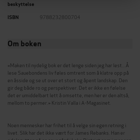
beskyttelse
9788232800704
ISBN
Om boken
«Maken til nydelig bok er det lenge siden jeg har lest...Å
lese Sauebondens liv føles omtrent som å klatre opp på
en åsside og se ut over et stort og åpent landskap. Den
gir deg både ro og perspektiver. Det er ikke en følelse
det er umiddelbart lett å omsette, men her er den altså,
mellom to permer.» Kristin Valla i A-Magasinet.
Noen mennesker har frihet til å velge sin egen retning i
livet. Slik har det ikke vært for James Rebanks. Han er
odelsgutten på en sauegård i Lake District som i mer enn