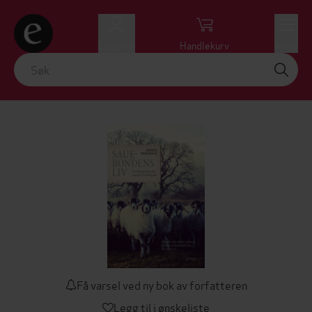
Logg inn
Handlekurv
Meny
Få varsel ved ny bok av forfatteren
Legg til i ønskeliste