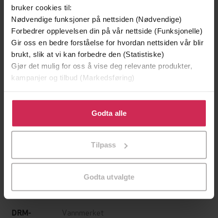
bruker cookies til:
Nødvendige funksjoner på nettsiden (Nødvendige)
Forbedrer opplevelsen din på vår nettside (Funksjonelle)
fortellinger fra den engelske landsbygda
Undertittel
Gir oss en bedre forståelse for hvordan nettsiden vår blir
brukt, slik at vi kan forbedre den (Statistiske)
James Rebanks
(forfatter),
Hege Mehren
Forfattere
Gjør det mulig for oss å vise deg relevante produkter,
(oversetter)
kampanjer og tilbud (Markedsføring)
Press
Forlag
Klikk på «Godta alle» for å gi oss ditt samtykke til å
22.08.2016
Utgitt
bruke cookies for alle disse formålene. Du kan også
Godta alle
tilpasse ditt samtykke til spesifikke formål ved å klikke
300
sider
Lengde
på «Tilpass». Du kan når som helst trekke tilbake eller
Tilpass
endre ditt samtykke.
Biografier
,
Dokumentar og fakta
Sjanger
Bokmål
Språk
Godta utvalgte
epub
Format
Vannmerket
DRM-