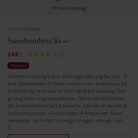
Gratis utdrag
James Rebanks
Sauebondens liv
149,-
(1)
Premium
«Maken til nydelig bok er det lenge siden jeg har lest...Å
lese Sauebondens liv føles omtrent som å klatre opp på
en åsside og se ut over et stort og åpent landskap. Den
gir deg både ro og perspektiver. Det er ikke en følelse
det er umiddelbart lett å omsette, men her er den altså,
mellom to permer.» Kristin Valla i A-Magasinet. Noen
mennesker har frihet til å velge sin egen retning i livet.
S…