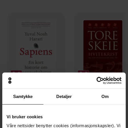
Samtykke
Detaljer
Om
249,-
229,-
Sapiens
Hvitekrist
Yuval Noah Harari
Tore Skeie
Vi bruker cookies
EBOK
EBOK
Våre nettsider benytter cookies (informasjonskapsler). Vi