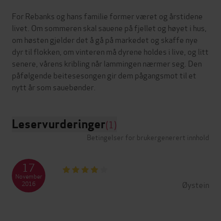
For Rebanks og hans familie former været og årstidene
livet. Om sommeren skal sauene på fjellet og høyet i hus,
om høsten gjelder det å gå på markedet og skaffe nye
dyr til flokken, om vinteren må dyrene holdes i live, og litt
senere, vårens kribling når lammingen nærmer seg. Den
påfølgende beitesesongen gir dem pågangsmot til et
Leservurderinger
(1)
Betingelser for brukergenerert innhold
17
November
Øystein
2016