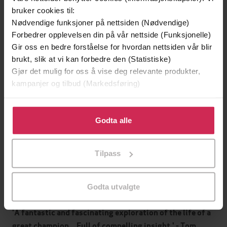
04.07.2024
Utgitt
bruker cookies til:
Nødvendige funksjoner på nettsiden (Nødvendige)
Biografier
,
Dokumentar og fakta
,
Hobby og
Sjanger
Forbedrer opplevelsen din på vår nettside (Funksjonelle)
fritid
,
Sport og fritid
Gir oss en bedre forståelse for hvordan nettsiden vår blir
English
Språk
brukt, slik at vi kan forbedre den (Statistiske)
Gjør det mulig for oss å vise deg relevante produkter,
epub
Format
kampanjer og tilbud (Markedsføring)
LCP
DRM-
Klikk på «Godta alle» for å gi oss ditt samtykke til å
beskyttelse
bruke cookies for alle disse formålene. Du kan også
Godta alle
9781788405188
tilpasse ditt samtykke til spesifikke formål ved å klikke
ISBN
på «Tilpass». Du kan når som helst trekke tilbake eller
Tilpass
endre ditt samtykke.
Om boken
Godta utvalgte
'A fantastic and fascinating exploration of the life of a
great champion... Full of compelling insight.' - Tom