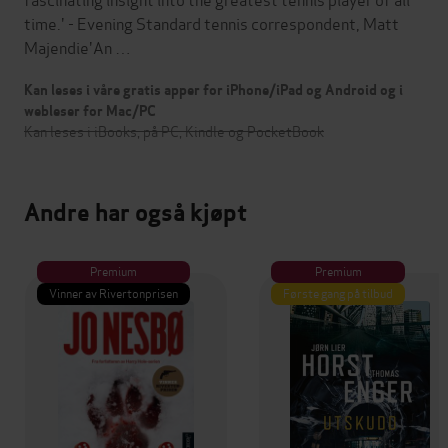
time.' - Evening Standard tennis correspondent, Matt
Majendie'An …
Kan leses i våre gratis apper for iPhone/iPad og Android og i
webleser for Mac/PC
Kan leses i iBooks, på PC, Kindle og PocketBook
Andre har også kjøpt
Premium
Premium
Vinner av Rivertonprisen
Første gang på tilbud