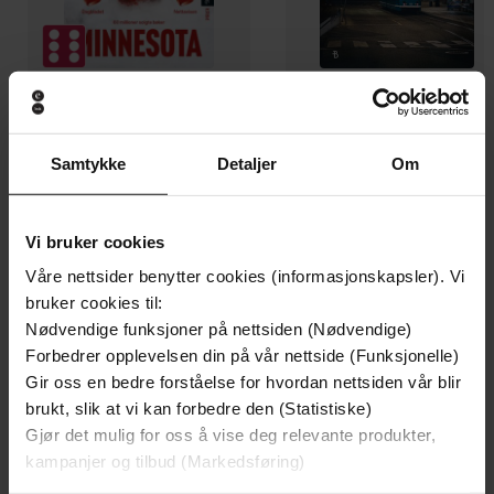
199,-
349,-
Minnesota
Utskudd
Samtykke
Detaljer
Om
Jo Nesbø
Jørn Lier Horst
EBOK
EBOK
Vi bruker cookies
Våre nettsider benytter cookies (informasjonskapsler). Vi
bruker cookies til:
Nødvendige funksjoner på nettsiden (Nødvendige)
The inspirational true story
Undertittel
Forbedrer opplevelsen din på vår nettside (Funksjonelle)
Jackie Gillies
(forfatter)
Forfattere
Gir oss en bedre forståelse for hvordan nettsiden vår blir
brukt, slik at vi kan forbedre den (Statistiske)
Hachette Australia
Forlag
Gjør det mulig for oss å vise deg relevante produkter,
kampanjer og tilbud (Markedsføring)
26.03.2019
Utgitt