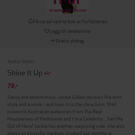
Få varsel ved ny bok av forfatteren
Legg til i ønskeliste
Gratis utdrag
Jackie Gillies
Shine It Up
79,-
Sassy and adventurous, Jackie Gillies devours life with
style and a smile - and lives it to the shiny brim. Well
known to Australian audiences from The Real
Housewives of Melbourne and I'm a Celebrity... Get Me
Out of Here! Jackie has another surprising side: she also
works as a psychic medium, booked out months in