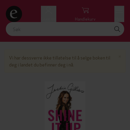
Logg inn
Handlekurv
Meny
Lu
×
Vi har dessverre ikke tillatelse til å selge boken til
deg i landet du befinner deg i nå.