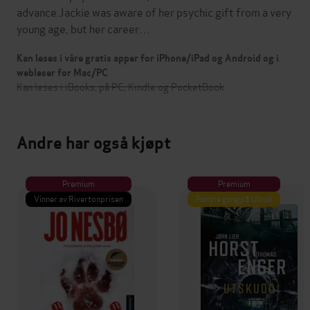
advance.Jackie was aware of her psychic gift from a very
young age, but her career…
Kan leses i våre gratis apper for iPhone/iPad og Android og i
webleser for Mac/PC
Kan leses i iBooks, på PC, Kindle og PocketBook
Andre har også kjøpt
Premium
Premium
Vinner av Rivertonprisen
Første gang på tilbud