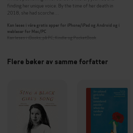
finding her unique voice. By the time of her death in
2018, she had scorche…
Kan leses i våre gratis apper for iPhone/iPad og Android og i
webleser for Mac/PC
Kan leses i iBooks, på PC, Kindle og PocketBook
Flere bøker av samme forfatter