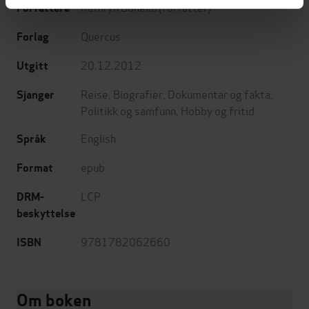
Kathryn Bonella
(forfatter)
Forfattere
Quercus
Forlag
20.12.2012
Utgitt
Reise
,
Biografier
,
Dokumentar og fakta
,
Sjanger
Politikk og samfunn
,
Hobby og fritid
English
Språk
epub
Format
LCP
DRM-
beskyttelse
9781782062660
ISBN
Om boken