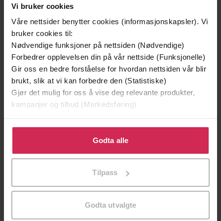
Vi bruker cookies
Våre nettsider benytter cookies (informasjonskapsler). Vi
bruker cookies til:
Nødvendige funksjoner på nettsiden (Nødvendige)
Forbedrer opplevelsen din på vår nettside (Funksjonelle)
Gir oss en bedre forståelse for hvordan nettsiden vår blir
brukt, slik at vi kan forbedre den (Statistiske)
Gjør det mulig for oss å vise deg relevante produkter,
199,-
349,-
kampanjer og tilbud (Markedsføring)
Minnesota
Utskudd
Jo Nesbø
Jørn Lier Horst
Klikk på «Godta alle» for å gi oss ditt samtykke til å
bruke cookies for alle disse formålene. Du kan også
Godta alle
EBOK
EBOK
tilpasse ditt samtykke til spesifikke formål ved å klikke
på «Tilpass». Du kan når som helst trekke tilbake eller
Tilpass
endre ditt samtykke.
The Incredible Inside Account of Bali's
Undertittel
Hidden Drug World
Godta utvalgte