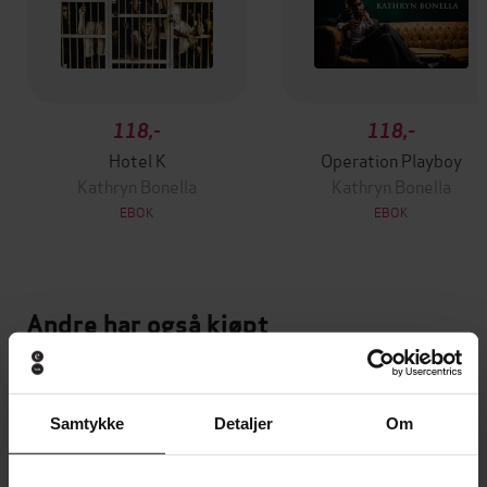
118,-
118,-
Hotel K
Operation Playboy
Kathryn Bonella
Kathryn Bonella
EBOK
EBOK
Andre har også kjøpt
Premium
Premium
Vinner av Rivertonprisen
Første gang på tilbud
Samtykke
Detaljer
Om