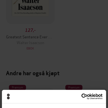
127,-
Greatest Sentence Ever Written
Walter Isaacson
EBOK
Andre har også kjøpt
Premium
Premium