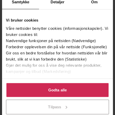
Samtykke
Detaljer
Om
Vi bruker cookies
Våre nettsider benytter cookies (informasjonskapsler). Vi
bruker cookies til:
Nødvendige funksjoner på nettsiden (Nødvendige)
Forbedrer opplevelsen din på vår nettside (Funksjonelle)
Gir oss en bedre forståelse for hvordan nettsiden vår blir
149,-
179,-
brukt, slik at vi kan forbedre den (Statistiske)
Min historie
Kunste
Gjør det mulig for oss å vise deg relevante produkter,
Petter Northug
Gjert Ingebrigtsen
kampanjer og tilbud (Markedsføring)
EBOK
EBOK
Klikk på «Godta alle» for å gi oss ditt samtykke til å
bruke cookies for alle disse formålene. Du kan også
Godta alle
tilpasse ditt samtykke til spesifikke formål ved å klikke
The Exclusive Biography
på «Tilpass». Du kan når som helst trekke tilbake eller
Undertittel
Tilpass
endre ditt samtykke.
Walter Isaacson
(forfatter)
Forfattere