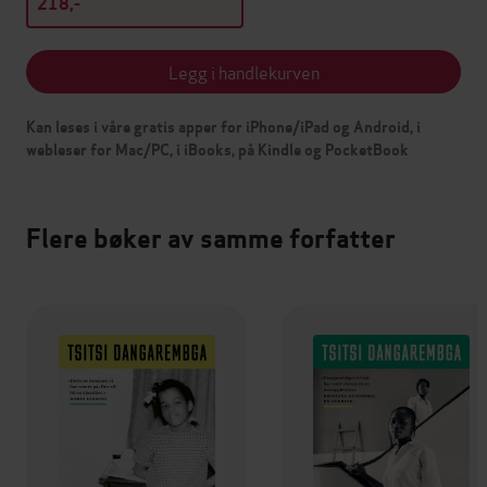
218,-
Legg i handlekurven
Kan leses i våre gratis apper for iPhone/iPad og Android, i
webleser for Mac/PC, i iBooks, på Kindle og PocketBook
Flere bøker av samme forfatter