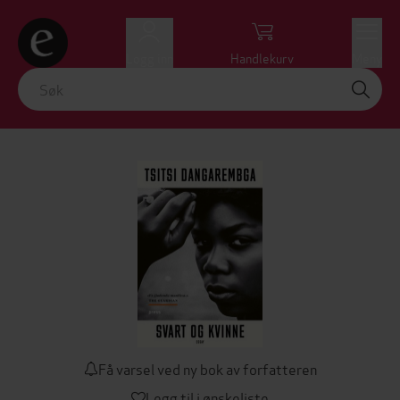
Logg inn
Handlekurv
Meny
Få varsel ved ny bok av forfatteren
Legg til i ønskeliste