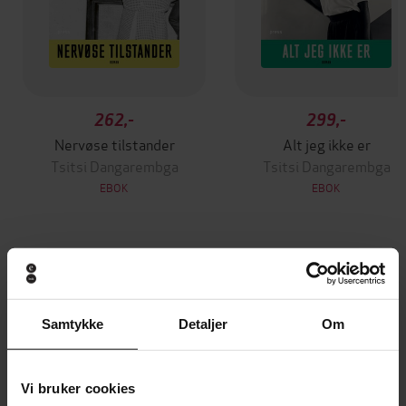
262,-
299,-
Nervøse tilstander
Alt jeg ikke er
Tsitsi Dangarembga
Tsitsi Dangarembga
EBOK
EBOK
Andre har også kjøpt
Samtykke
Detaljer
Om
Premium
Første gang på tilbud
Vi bruker cookies