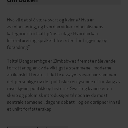
Hva vil det si å være svart og kvinne? Hva er
avkolonisering, og hvordan virker kolonialismens
kategorier fortsatt på oss i dag? Hvordan kan
litteraturen og språket bli et sted for frigjøring og
forandring?
Tsitsi Dangarembga er Zimbabwes fremste nålevende
forfatter og en av de viktigste stemmene i moderne
afrikansk litteratur. I dette essayet vever hun sammen
det personlige og det politiske i en lysende utforsking av
rase, kjønn, politikk og historie. Svart og kvinne er en
skarp og polemisk introduksjon til noen av de mest
sentrale temaene i dagens debatt - og en døråpner inn til