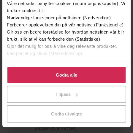
Våre nettsider benytter cookies (informasjonskapsler). Vi
bruker cookies til:
Nødvendige funksjoner på nettsiden (Nødvendige)
Forbedrer opplevelsen din på vår nettside (Funksjonelle)
Gir oss en bedre forståelse for hvordan nettsiden vår blir
brukt, slik at vi kan forbedre den (Statistiske)
Gjør det mulig for oss å vise deg relevante produkter,
kampanjer og tilbud (Markedsføring)
349,-
329,-
Klikk på «Godta alle» for å gi oss ditt samtykke til å
Seksti kilo solskinn
Spuria
bruke cookies for alle disse formålene. Du kan også
Godta alle
Hallgrímur Helgason
Johan B. Mjønes
tilpasse ditt samtykke til spesifikke formål ved å klikke
EBOK
EBOK
på «Tilpass». Du kan når som helst trekke tilbake eller
Tilpass
endre ditt samtykke.
Godta utvalgte
Tsitsi Dangarembga
(forfatter),
Gøril
Forfattere
Eldøen
(oversetter)