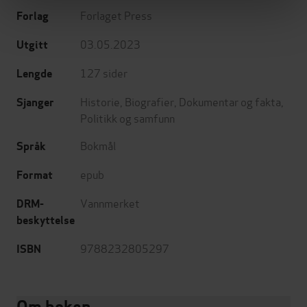
Forlaget Press
Forlag
03.05.2023
Utgitt
127
sider
Lengde
Historie
,
Biografier
,
Dokumentar og fakta
,
Sjanger
Politikk og samfunn
Bokmål
Språk
epub
Format
Vannmerket
DRM-
beskyttelse
9788232805297
ISBN
Om boken