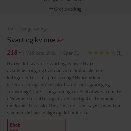
Gratis utdrag
Tsitsi Dangarembga
Svart og kvinne
218,-
|
Veil. pris: 249,-
|
Spar 31,-
(1)
Hva vil det si å være svart og kvinne? Hva er
avkolonisering, og hvordan virker kolonialismens
kategorier fortsatt på oss i dag? Hvordan kan
litteraturen og språket bli et sted for frigjøring og
forandring? Tsitsi Dangarembga er Zimbabwes fremste
nålevende forfatter og en av de viktigste stemmene i
moderne afrikansk litteratur. I dette essayet vever hun
sammen det personlige og det politiske …
Ebok