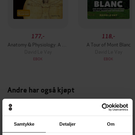
177,-
118,-
Anatomy & Physiology: A Complete Introduction: Teach Yourself
A Tour of Mont Blanc
David Le Vay
David Le Vay
EBOK
EBOK
Andre har også kjøpt
Premium
Premium
Vinner av Rivertonprisen
Første gang på tilbud
Samtykke
Detaljer
Om