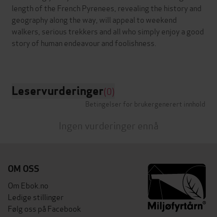
length of the French Pyrenees, revealing the history and
geography along the way, will appeal to weekend
walkers, serious trekkers and all who simply enjoy a good
story of human endeavour and foolishness.
Leservurderinger
(0)
Betingelser for brukergenerert innhold
Ingen vurderinger ennå
OM OSS
Om Ebok.no
Ledige stillinger
Følg oss på Facebook