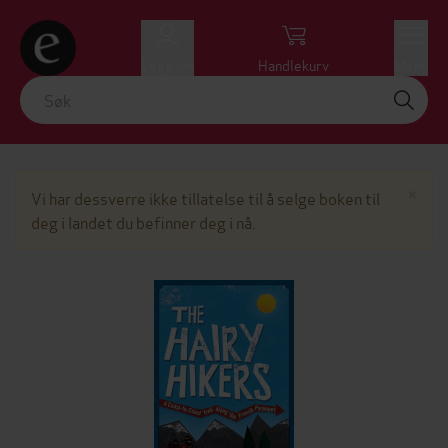
Logg inn
Handlekurv
Meny
Lu
×
Vi har dessverre ikke tillatelse til å selge boken til
deg i landet du befinner deg i nå.