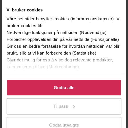
Vi bruker cookies
Våre nettsider benytter cookies (informasjonskapsler). Vi
bruker cookies til:
Nødvendige funksjoner på nettsiden (Nødvendige)
Forbedrer opplevelsen din på vår nettside (Funksjonelle)
Gir oss en bedre forståelse for hvordan nettsiden vår blir
brukt, slik at vi kan forbedre den (Statistiske)
199,-
349,-
Gjør det mulig for oss å vise deg relevante produkter,
kampanjer og tilbud (Markedsføring)
Minnesota
Utskudd
Jo Nesbø
Jørn Lier Horst
Klikk på «Godta alle» for å gi oss ditt samtykke til å
EBOK
EBOK
bruke cookies for alle disse formålene. Du kan også
Godta alle
tilpasse ditt samtykke til spesifikke formål ved å klikke
på «Tilpass». Du kan når som helst trekke tilbake eller
Tilpass
endre ditt samtykke.
A Coast-to-Coast Trek Along the French
Undertittel
Pyrenees
Godta utvalgte