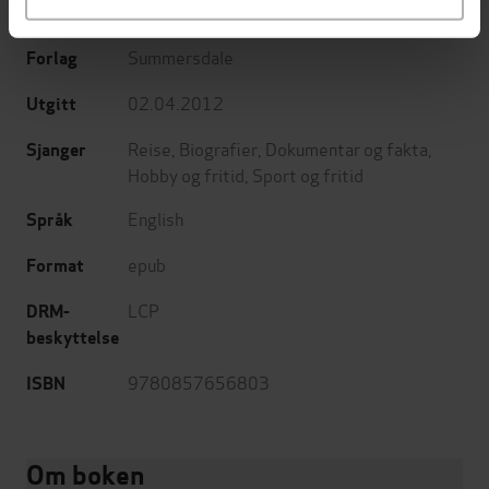
David Le Vay
(forfatter)
Forfattere
Summersdale
Forlag
02.04.2012
Utgitt
Reise
,
Biografier
,
Dokumentar og fakta
,
Sjanger
Hobby og fritid
,
Sport og fritid
English
Språk
epub
Format
LCP
DRM-
beskyttelse
9780857656803
ISBN
Om boken