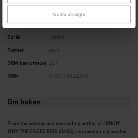
02.09.2010
Utgitt
Godta utvalgte
Biografier
,
Dokumentar og fakta
Sjanger
English
Språk
epub
Format
LCP
DRM-beskyttelse
9780748122363
ISBN
Om boken
From the beloved and bestselling author of
I KNOW
WHY THE CAGED BIRD SINGS
, this memoir chronicles