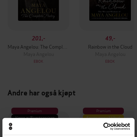
201,-
49,-
Maya Angelou: The Complete Poetry
Rainbow in the Cloud
Maya Angelou
Maya Angelou
EBOK
EBOK
Andre har også kjøpt
Premium
Premium
Vinner av Rivertonprisen
Første gang på tilbud