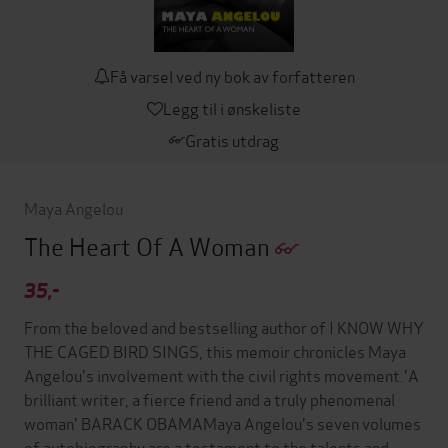
Få varsel ved ny bok av forfatteren
Legg til i ønskeliste
Gratis utdrag
Maya Angelou
The Heart Of A Woman
35,-
From the beloved and bestselling author of I KNOW WHY
THE CAGED BIRD SINGS, this memoir chronicles Maya
Angelou's involvement with the civil rights movement.'A
brilliant writer, a fierce friend and a truly phenomenal
woman' BARACK OBAMAMaya Angelou's seven volumes
of autobiography are a testament to the talents and