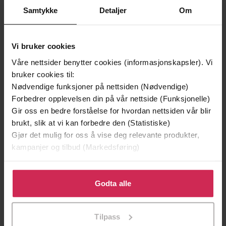
Samtykke
Detaljer
Om
Vi bruker cookies
Våre nettsider benytter cookies (informasjonskapsler). Vi
bruker cookies til:
Nødvendige funksjoner på nettsiden (Nødvendige)
Forbedrer opplevelsen din på vår nettside (Funksjonelle)
199,-
349,-
Gir oss en bedre forståelse for hvordan nettsiden vår blir
Minnesota
Utskudd
brukt, slik at vi kan forbedre den (Statistiske)
Jo Nesbø
Jørn Lier Horst
Gjør det mulig for oss å vise deg relevante produkter,
kampanjer og tilbud (Markedsføring)
EBOK
EBOK
Klikk på «Godta alle» for å gi oss ditt samtykke til å
bruke cookies for alle disse formålene. Du kan også
Godta alle
tilpasse ditt samtykke til spesifikke formål ved å klikke
Maya Angelou
(forfatter)
Forfattere
på «Tilpass». Du kan når som helst trekke tilbake eller
Tilpass
endre ditt samtykke.
Virago
Forlag