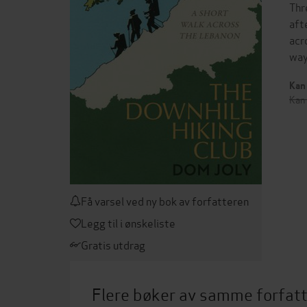
Thr
aft
acr
way
Kan 
Kan 
Få varsel ved ny bok av forfatteren
Legg til i ønskeliste
Gratis utdrag
Flere bøker av samme forfat