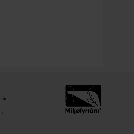
lkår
ler