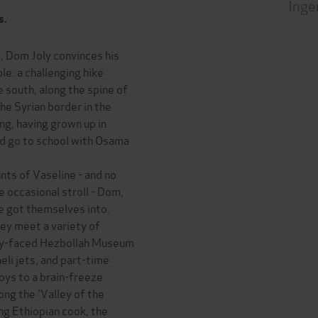
Inge
s.
s, Dom Joly convinces his
le: a challenging hike
e south, along the spine of
he Syrian border in the
ng, having grown up in
did go to school with Osama
ts of Vaseline - and no
e occasional stroll - Dom,
e got themselves into.
ey meet a variety of
tony-faced Hezbollah Museum
eli jets, and part-time
ys to a brain-freeze
ong the 'Valley of the
ing Ethiopian cook, the