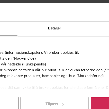
Detaljer
mium
Premium
g på tilbud
es (informasjonskapsler). Vi bruker cookies til:
ttsiden (Nødvendige)
 vår nettside (Funksjonelle)
r hvordan nettsiden vår blir brukt, slik at vi kan forbedre den (St
 deg relevante produkter, kampanjer og tilbud (Markedsføring)
 oss ditt samtykke til å bruke cookies for alle disse formålene. D
l ved å klikke på «Tilpass». Du kan når som helst trekke tilbake
Tilpass