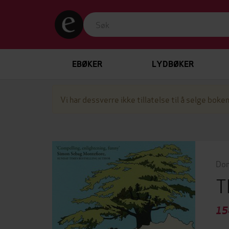
EBØKER
LYDBØKER
Vi har dessverre ikke tillatelse til å selge boken
Dom
T
15