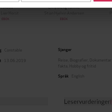
349,-
149,-
Utskudd
En lykkelig familie
 Lier Horst
Stian Hjelvin Andersen
P
EBOK
EBOK
Constable
Sjanger
g
Reise
,
Biografier
,
Dokumentar
13.06.2019
t
fakta
,
Hobby og fritid
English
Språk
Leservurderinger
(