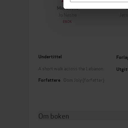
199,-
Minnesota
Jo Nesbø
Jørn
EBOK
Undertittel
Forla
A short walk across the Lebanon
Utgit
Dom Joly
(forfatter)
Forfattere
Om boken