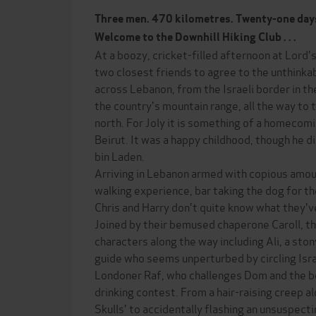
Three men. 470 kilometres. Twenty-one day
Welcome to the Downhill Hiking Club . . .
At a boozy, cricket-filled afternoon at Lord'
two closest friends to agree to the unthinkab
across Lebanon, from the Israeli border in th
the country's mountain range, all the way to t
north. For Joly it is something of a homecomi
Beirut. It was a happy childhood, though he 
bin Laden.
Arriving in Lebanon armed with copious amoun
walking experience, bar taking the dog for th
Chris and Harry don't quite know what they'v
Joined by their bemused chaperone Caroll, th
characters along the way including Ali, a s
guide who seems unperturbed by circling Isra
Londoner Raf, who challenges Dom and the bo
drinking contest. From a hair-raising creep al
Skulls' to accidentally flashing an unsuspect