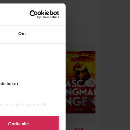
Om
atistiske)
u kan også tilpasse ditt
 eller endre ditt samtykke.
Godta alle