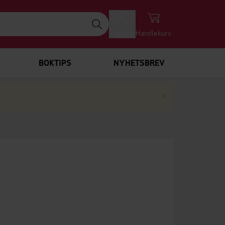
Logg inn
Handlekurv
BOKTIPS
NYHETSBREV
Lukk
×