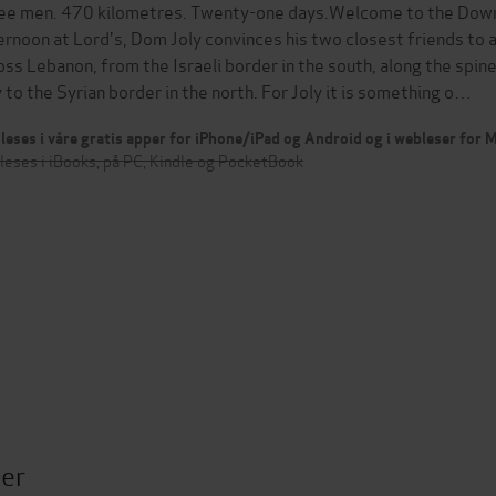
ee men. 470 kilometres. Twenty-one days.Welcome to the Downhill 
ernoon at Lord's, Dom Joly convinces his two closest friends to a
oss Lebanon, from the Israeli border in the south, along the spine
 to the Syrian border in the north. For Joly it is something o…
leses i våre gratis apper for iPhone/iPad og Android og i webleser for
leses i iBooks, på PC, Kindle og PocketBook
ter