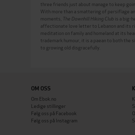
three friends just about manage to keep goin
With more than a smattering of persiflage 
moments,
The Downhill Hiking Club
is a big-h
affectionate love letter to Lebanon and its ri
meditation on family and homeland at its hea
trademark humour, it is a paean to both the s
to growing old disgracefully.
OM OSS
Om Ebok.no
K
Ledige stillinger
S
Følg oss på Facebook
O
Følg oss på Instagram
S