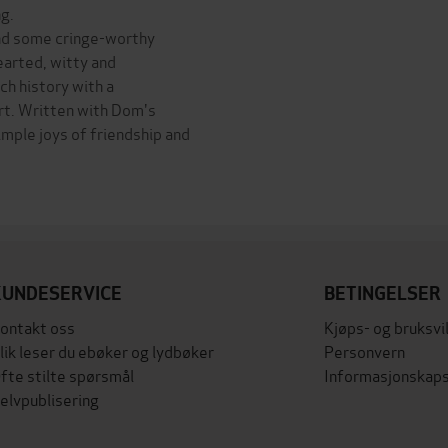
g.
and some cringe-worthy
earted, witty and
ch history with a
rt. Written with Dom's
imple joys of friendship and
KUNDESERVICE
BETINGELSER
ontakt oss
Kjøps- og bruksvi
lik leser du ebøker og lydbøker
Personvern
fte stilte spørsmål
Informasjonskaps
elvpublisering