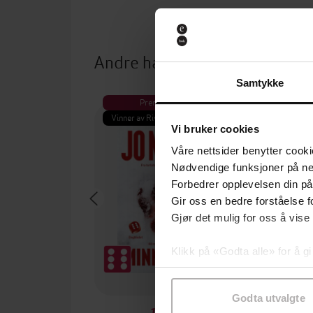
Andre har også kjøpt
Samtykke
Premium
Pre
Vinner av Rivertonprisen
Første gan
Vi bruker cookies
Våre nettsider benytter cooki
Nødvendige funksjoner på ne
Forbedrer opplevelsen din på
Gir oss en bedre forståelse fo
Gjør det mulig for oss å vise
Klikk på «Godta alle» for å gi
samtykke til spesifikke formå
Godta utvalgte