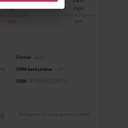
349,-
249,-
Krigen
Ingen
ascal Engman
Pascal Engman
EBOK
EBOK
epub
Format
 og
LCP
DRM-beskyttelse
9781472128423
ISBN
Betingelser for brukergenerert innhold
0)