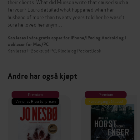
their clients. What did Munson write that caused such a
fervour? Laura detailed what happened when her
husband of more than twenty years told her he wasn't
sure he loved her anym…
Kan leses i våre gratis apper for iPhone/iPad og Android og i
webleser for Mac/PC
Kan leses i iBooks, på PC, Kindle og PocketBook
Andre har også kjøpt
Premium
Premium
Vinner av Rivertonprisen
Første gang på tilbud