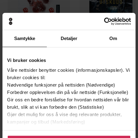
Samtykke
Detaljer
Om
199,-
349,-
Minnesota
Utskudd
Vi bruker cookies
Jo Nesbø
Jørn Lier Horst
Våre nettsider benytter cookies (informasjonskapsler). Vi
EBOK
EBOK
bruker cookies til:
Nødvendige funksjoner på nettsiden (Nødvendige)
Forbedrer opplevelsen din på vår nettside (Funksjonelle)
Gir oss en bedre forståelse for hvordan nettsiden vår blir
A Summer of Letting Go, Loving from Afar
Undertittel
brukt, slik at vi kan forbedre den (Statistiske)
and 21 Jars of Tomato Sauce
Gjør det mulig for oss å vise deg relevante produkter,
kampanjer og tilbud (Markedsføring)
Laura Munson
(forfatter)
Forfattere
Piatkus
Klikk på «Godta alle» for å gi oss ditt samtykke til å
Forlag