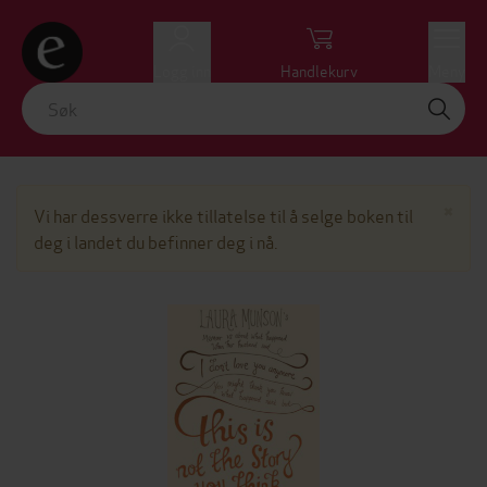
Logg inn
Handlekurv
Meny
Lu
×
Vi har dessverre ikke tillatelse til å selge boken til
deg i landet du befinner deg i nå.