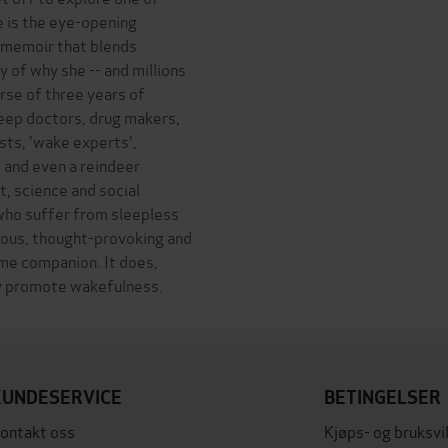
e is the eye-opening
g memoir that blends
y of why she -- and millions
urse of three years of
leep doctors, drug makers,
sts, 'wake experts',
 and even a reindeer
t, science and social
 who suffer from sleepless
rous, thought-provoking and
ime companion. It does,
KUNDESERVICE
BETINGELSER
ontakt oss
Kjøps- og bruksvi