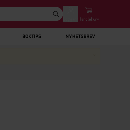
Logg inn
Handlekurv
BOKTIPS
NYHETSBREV
Lukk
×