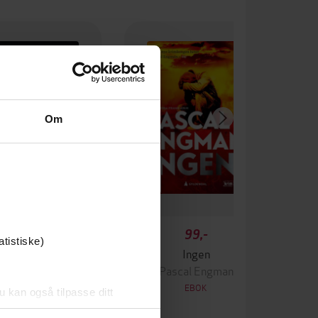
Om
349,-
99,-
atistiske)
Krigen
Ingen
ascal Engman
Pascal Engman
EBOK
EBOK
u kan også tilpasse ditt
 eller endre ditt samtykke.