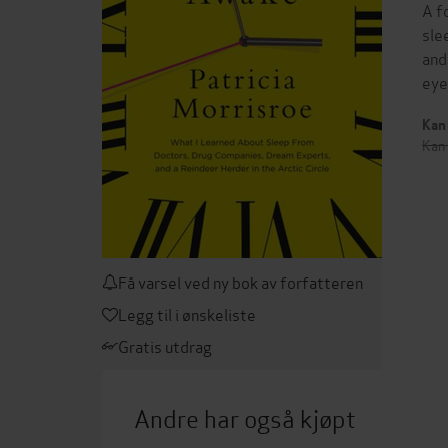
A f
sle
and
eye
Kan 
Kan 
Få varsel ved ny bok av forfatteren
Legg til i ønskeliste
Gratis utdrag
Andre har også kjøpt