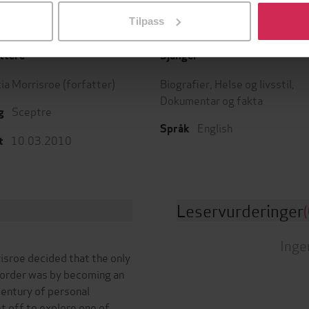
Tilpass
ttere
Sjanger
cia Morrisroe
(forfatter)
Biografier
,
Helse og livsstil
,
Dokumentar og fakta
Sceptre
g
English
Språk
10.03.2010
t
Leservurderinger
(
Inge
isroe decided that the only
isorder was by becoming an
century of personal
et off to explore one of