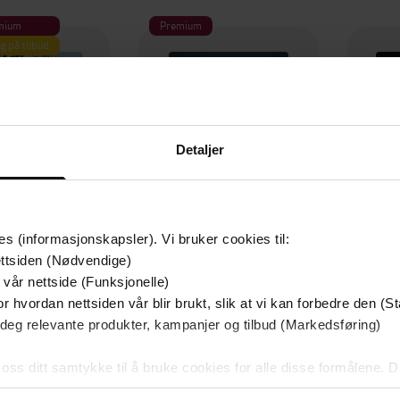
mium
Premium
g på tilbud
Detaljer
es (informasjonskapsler). Vi bruker cookies til:
ttsiden (Nødvendige)
 vår nettside (Funksjonelle)
129,-
79,-
r hvordan nettsiden vår blir brukt, slik at vi kan forbedre den (St
Utskudd
En lykkelig familie
 deg relevante produkter, kampanjer og tilbud (Markedsføring)
 Lier Horst
Stian Hjelvin Andersen
P
EBOK
EBOK
 oss ditt samtykke til å bruke cookies for alle disse formålene. D
l ved å klikke på «Tilpass». Du kan når som helst trekke tilbake