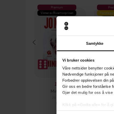
Premium
Pre
Vinner av Rivertonprisen
Første gan
Samtykke
Vi bruker cookies
Våre nettsider benytter cooki
Nødvendige funksjoner på ne
Forbedrer opplevelsen din på
129,-
Gir oss en bedre forståelse fo
Minnesota
Gjør det mulig for oss å vise
Jo Nesbø
Jørn
EBOK
Klikk på «Godta alle» for å gi
samtykke til spesifikke formå