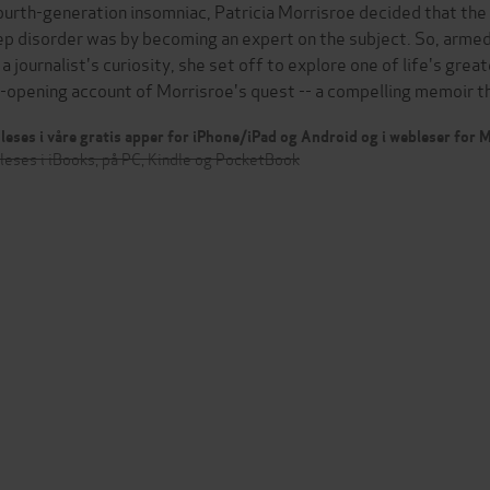
ourth-generation insomniac, Patricia Morrisroe decided that the 
ep disorder was by becoming an expert on the subject. So, armed
 a journalist's curiosity, she set off to explore one of life's gr
-opening account of Morrisroe's quest -- a compelling memoir 
leses i våre gratis apper for iPhone/iPad og Android og i webleser for
leses i iBooks, på PC, Kindle og PocketBook