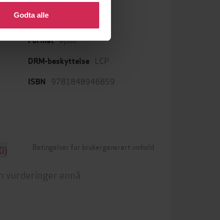
Godta alle
epub
Format
LCP
DRM-beskyttelse
9781848946859
ISBN
Betingelser for brukergenerert innhold
0)
n vurderinger ennå