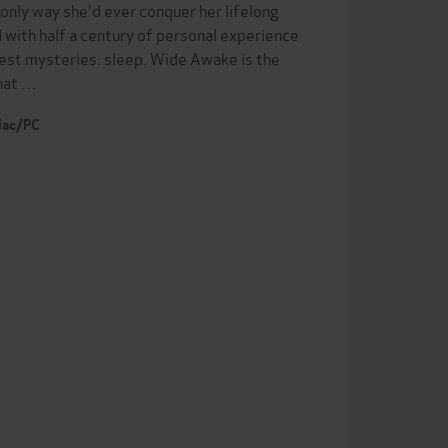
only way she'd ever conquer her lifelong
 with half a century of personal experience
eatest mysteries: sleep. Wide Awake is the
that …
 Mac/PC