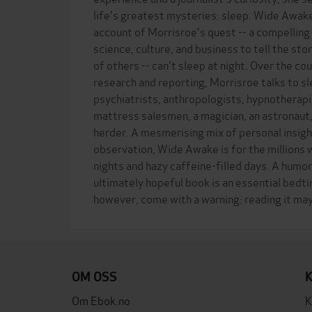
life's greatest mysteries: sleep. Wide Awak
account of Morrisroe's quest -- a compellin
science, culture, and business to tell the stor
of others -- can't sleep at night. Over the co
research and reporting, Morrisroe talks to s
psychiatrists, anthropologists, hypnotherapi
mattress salesmen, a magician, an astronaut,
herder. A mesmerising mix of personal insigh
observation, Wide Awake is for the millions
nights and hazy caffeine-filled days. A humo
ultimately hopeful book is an essential bedt
OM OSS
Om Ebok.no
K