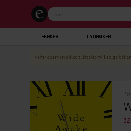
EBØKER
LYDBØKER
Vi har dessverre ikke tillatelse til å selge boken
Pat
W
12