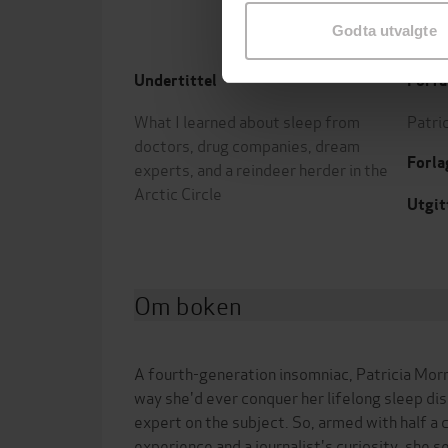
Godta utvalgte
Undertittel
Forfa
What I learned about sleep from
Patri
doctors, drug companies, dream
Forla
experts, and a reindeer herder in the
Arctic Circle
Utgit
Om boken
A fourth-generation insomniac, Patricia Morr
way she'd ever conquer her lifelong sleep d
expert on the subject. So, armed with half a 
experience and a journalist's curiosity, she s