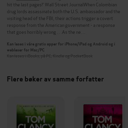
hit the last pages!' Wall Street JournalWhen Colombian
drug lords assassinate both the U.S. ambassador and the
visiting head of the FBI, their actions trigger a covert
response from the American government - a response
that goes horribly wrong . . .As the ne…
Kan leses i våre gratis apper for iPhone/iPad og Android og i
webleser for Mac/PC
Kan leses i iBooks, på PC, Kindle og PocketBook
Flere bøker av samme forfatter