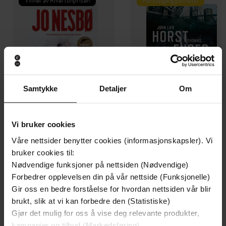
Samtykke
Detaljer
Om
Vi bruker cookies
Våre nettsider benytter cookies (informasjonskapsler). Vi
199,-
349,-
bruker cookies til:
Minnesota
Utskudd
Nødvendige funksjoner på nettsiden (Nødvendige)
Jo Nesbø
Jørn Lier Horst
Forbedrer opplevelsen din på vår nettside (Funksjonelle)
EBOK
EBOK
Gir oss en bedre forståelse for hvordan nettsiden vår blir
brukt, slik at vi kan forbedre den (Statistiske)
Gjør det mulig for oss å vise deg relevante produkter,
kampanjer og tilbud (Markedsføring)