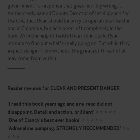
government - a response that goes horribly wrong . . .
As the newly named Deputy Director of Intelligence for
the CIA, Jack Ryan should be privy to operations like the
one in Colombia, but he's been left completely in the
dark. With the help of field officer John Clark, Ryan
intends to find out what's really going on. But while they
expect danger from without, the greatest threat of all
may come from within.
___________
Reader reviews for CLEAR AND PRESENT DANGER
'I read this book years ago and a re-read did not
⭐ ⭐ ⭐ ⭐ ⭐
disappoint. Detail and action, brilliant'
⭐ ⭐ ⭐ ⭐ ⭐
'One of Clancy's best ever books'
⭐ ⭐
'Adrenaline pumping. STRONGLY RECOMMENDED'
⭐ ⭐ ⭐