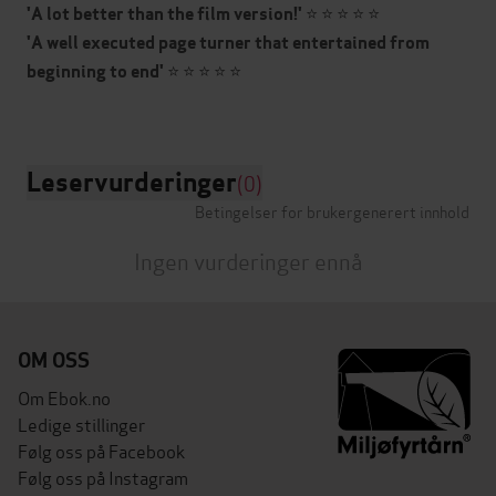
⭐ ⭐ ⭐ ⭐ ⭐
'A lot better than the film version!'
'A well executed page turner that entertained from
⭐ ⭐ ⭐ ⭐ ⭐
beginning to end'
Leservurderinger
(0)
Betingelser for brukergenerert innhold
Ingen vurderinger ennå
OM OSS
Om Ebok.no
Ledige stillinger
Følg oss på Facebook
Følg oss på Instagram