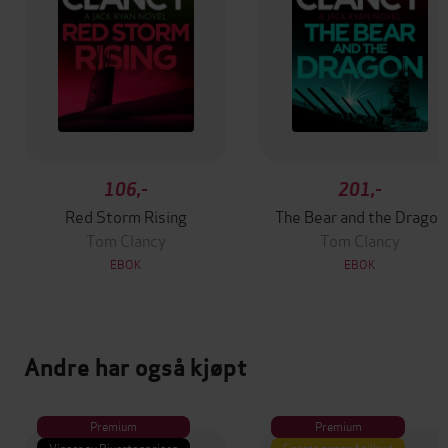
106,-
201,-
Red Storm Rising
The Bear and the Dragon
Tom Clancy
Tom Clancy
EBOK
EBOK
Andre har også kjøpt
Premium
Premium
Vinner av Rivertonprisen
Første gang på tilbud