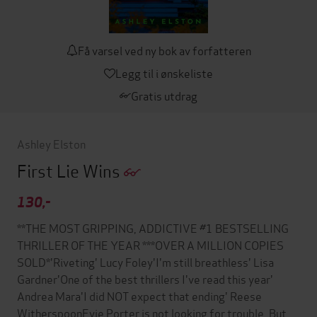
Få varsel ved ny bok av forfatteren
Legg til i ønskeliste
Gratis utdrag
Ashley Elston
First Lie Wins
130,-
**THE MOST GRIPPING, ADDICTIVE #1 BESTSELLING
THRILLER OF THE YEAR ***OVER A MILLION COPIES
SOLD*'Riveting' Lucy Foley'I'm still breathless' Lisa
Gardner'One of the best thrillers I've read this year'
Andrea Mara'I did NOT expect that ending' Reese
WitherspoonEvie Porter is not looking for trouble. But