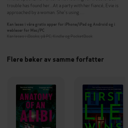
trouble has found her...At a party with her fiancé, Evie is
approached by a woman. She's using …
Kan leses i våre gratis apper for iPhone/iPad og Android og i
webleser for Mac/PC
Kan leses i iBooks, på PC, Kindle og PocketBook
Flere bøker av samme forfatter