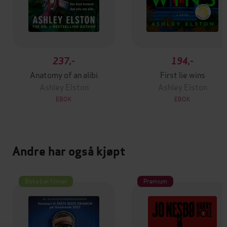
237,-
194,-
Anatomy of an alibi
First lie wins
Ashley Elston
Ashley Elston
EBOK
EBOK
Andre har også kjøpt
Boka bak filmen
Premium