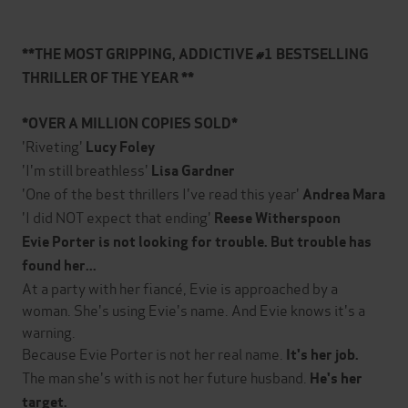
**THE MOST GRIPPING, ADDICTIVE #1 BESTSELLING
THRILLER OF THE YEAR **
*OVER A MILLION COPIES SOLD*
'Riveting'
Lucy Foley
'I'm still breathless'
Lisa Gardner
'One of the best thrillers I've read this year'
Andrea Mara
'I did NOT expect that ending'
Reese Witherspoon
Evie Porter is not looking for trouble. But trouble has
found her...
At a party with her fiancé, Evie is approached by a
woman. She's using Evie's name. And Evie knows it's a
warning.
Because Evie Porter is not her real name.
It's her job.
The man she's with is not her future husband.
He's her
target.