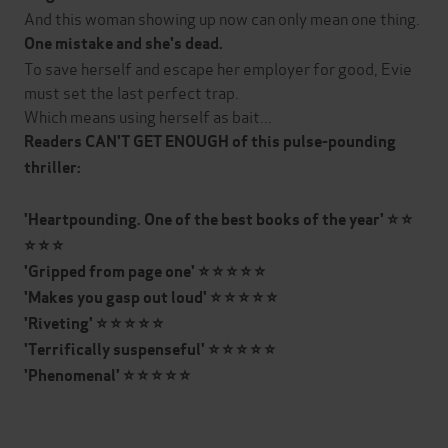
And this woman showing up now can only mean one thing.
One mistake and she's dead.
To save herself and escape her employer for good, Evie
must set the last perfect trap.
Which means using herself as bait...
Readers CAN'T GET ENOUGH of this pulse-pounding
thriller:
'Heartpounding. One of the best books of the year' ⭐ ⭐
⭐ ⭐ ⭐
'Gripped from page one'
⭐ ⭐ ⭐ ⭐ ⭐
'Makes you gasp out loud' ⭐ ⭐ ⭐ ⭐ ⭐
'Riveting'
⭐ ⭐ ⭐ ⭐ ⭐
'Terrifically suspenseful'
⭐ ⭐ ⭐ ⭐ ⭐
'Phenomenal'
⭐ ⭐ ⭐ ⭐ ⭐