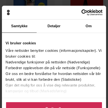
Samtykke
Detaljer
Om
Vi bruker cookies
179,-
149,-
Våre nettsider benytter cookies (informasjonskapsler). Vi
bruker cookies til:
Hushjelpen
Flaggermusmannen
Nødvendige funksjoner på nettsiden (Nødvendige)
Freida McFadden
Jo Nesbø
Forbedrer opplevelsen din på vår nettside (Funksjonelle)
EBOK
EBOK
Gir oss en bedre forståelse for hvordan nettsiden vår blir
brukt, slik at vi kan forbedre den (Statistiske)
Gjør det mulig for oss å vise deg relevante produkter,
kampanjer og tilbud (Markedsføring)
The No. 1 bestselling gripping thriller with
Undertittel
THAT TWIST YOU DIDN'T SEE COMING
Klikk på «Godta alle» for å gi oss ditt samtykke til å