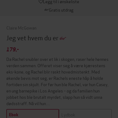
Legg til i ønskeliste
Gratis utdrag
Claire McGowan
Jeg vet hvem du er
179,-
Da Rachel snubler over et lik i skogen, raser hele hennes
verden sammen. Offeret viser seg å være kjærestens
eks-kone, og Rachel blir raskt hovedmistenkt. Med
økende bevis mot seg, er Rachels eneste håp å holde
fortiden sin skjult. For før hun ble Rachel, var hun Casey,
en ung barnepike i Los Angeles – og da familien hun
jobbet hos ble brutalt myrdet, slapp hun så vidt unna
dødsstraff. Nå vil hun…
Lydbok
Ebok