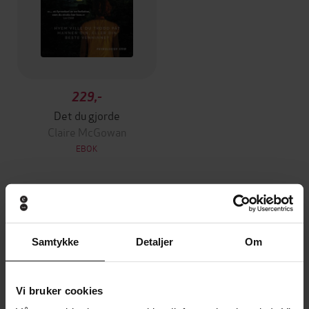
229,-
Det du gjorde
Claire McGowan
EBOK
Andre har også kjøpt
Samtykke
Detaljer
Om
Premium
Premium
Vinner av Rivertonprisen
Første gang på tilbud
Vi bruker cookies