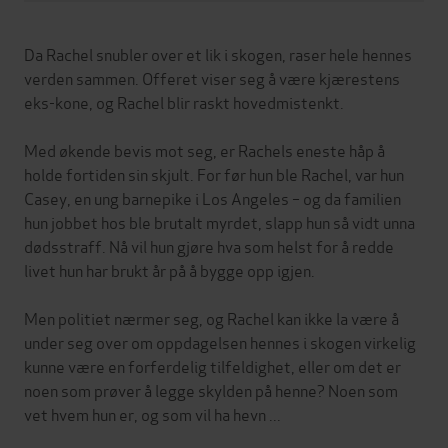
Da Rachel snubler over et lik i skogen, raser hele hennes
verden sammen. Offeret viser seg å være kjærestens
eks-kone, og Rachel blir raskt hovedmistenkt.
Med økende bevis mot seg, er Rachels eneste håp å
holde fortiden sin skjult. For før hun ble Rachel, var hun
Casey, en ung barnepike i Los Angeles – og da familien
hun jobbet hos ble brutalt myrdet, slapp hun så vidt unna
dødsstraff. Nå vil hun gjøre hva som helst for å redde
livet hun har brukt år på å bygge opp igjen.
Men politiet nærmer seg, og Rachel kan ikke la være å
under seg over om oppdagelsen hennes i skogen virkelig
kunne være en forferdelig tilfeldighet, eller om det er
noen som prøver å legge skylden på henne? Noen som
vet hvem hun er, og som vil ha hevn ...