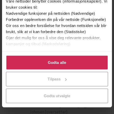
Våre nettsider benytter cookies (informasjonskapsler). Vi
bruker cookies til:
Nødvendige funksjoner på nettsiden (Nødvendige)
Forbedrer opplevelsen din på vår nettside (Funksjonelle)
Gir oss en bedre forståelse for hvordan nettsiden vår blir
brukt, slik at vi kan forbedre den (Statistiske)
Gjør det mulig for oss å vise deg relevante produkter,
kampanjer og tilbud (Markedsføring)
Klikk på «Godta alle» for å gi oss ditt samtykke til å
199,-
349,-
bruke cookies for alle disse formålene. Du kan også
Godta alle
Minnesota
Utskudd
tilpasse ditt samtykke til spesifikke formål ved å klikke
Jo Nesbø
Jørn Lier Horst
på «Tilpass». Du kan når som helst trekke tilbake eller
EBOK
EBOK
Tilpass
endre ditt samtykke.
Godta utvalgte
Claire McGowan
(forfatter),
Sigrunn Stokke
Forfattere
Johnsen
(oversetter)