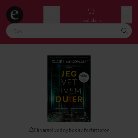
Logg inn
Handlekurv
Meny
Få varsel ved ny bok av forfatteren