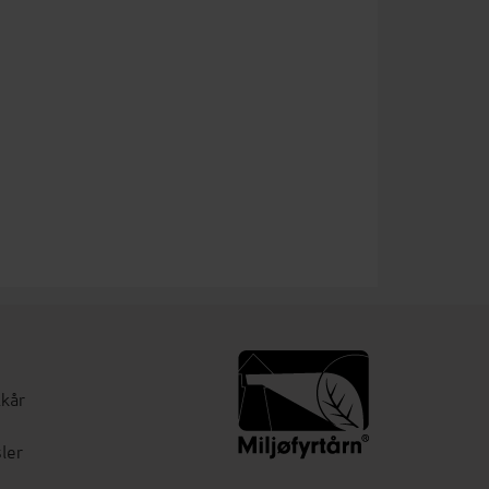
lkår
ler