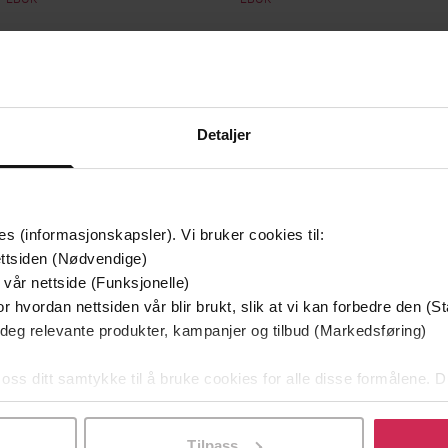
Detaljer
mium
Premium
g på tilbud
es (informasjonskapsler). Vi bruker cookies til:
ttsiden (Nødvendige)
 vår nettside (Funksjonelle)
r hvordan nettsiden vår blir brukt, slik at vi kan forbedre den (St
 deg relevante produkter, kampanjer og tilbud (Markedsføring)
 oss ditt samtykke til å bruke cookies for alle disse formålene. D
l ved å klikke på «Tilpass». Du kan når som helst trekke tilbake
Tilpass