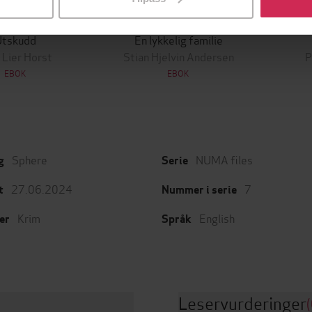
349,-
149,-
Utskudd
En lykkelig familie
 Lier Horst
Stian Hjelvin Andersen
P
EBOK
EBOK
Sphere
NUMA files
g
Serie
27.06.2024
7
t
Nummer i serie
Krim
English
er
Språk
Leservurderinger
(