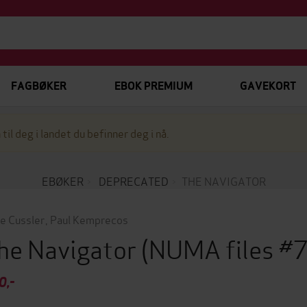
FAGBØKER
EBOK PREMIUM
GAVEKORT
 til deg i landet du befinner deg i nå.
EBØKER
DEPRECATED
THE NAVIGATOR
ve Cussler
,
Paul Kemprecos
he Navigator
(NUMA files #
0,-