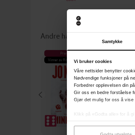
Andre har også kjøpt
Samtykke
Premium
Pre
Vinner av Rivertonprisen
Første gan
Vi bruker cookies
Våre nettsider benytter cooki
Nødvendige funksjoner på ne
Forbedrer opplevelsen din på
Gir oss en bedre forståelse fo
Gjør det mulig for oss å vise
Klikk på «Godta alle» for å gi
samtykke til spesifikke formå
Godta utvalgte