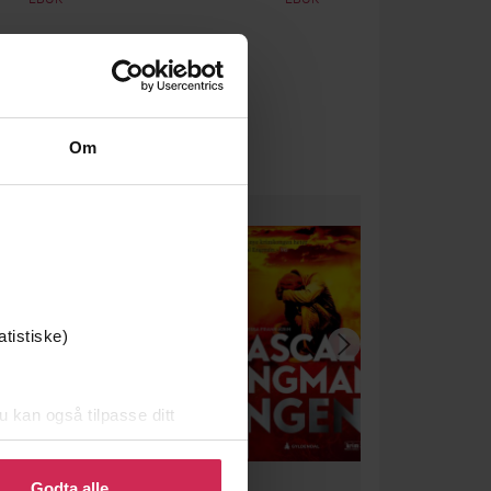
Om
atistiske)
u kan også tilpasse ditt
 eller endre ditt samtykke.
Godta alle