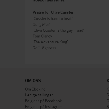
NUMA Files series.
Praise for Clive Cussler
'Cussler is hard to beat'
Daily Mail
'Clive Cussler is the guy I read'
Tom Clancy
'The Adventure King'
Daily Express
OM OSS
Om Ebok.no
K
Ledige stillinger
S
Følg oss på Facebook
O
Følg oss på Instagram
S