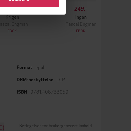
349,-
249,-
Krigen
Ingen
ascal Engman
Pascal Engman
EBOK
EBOK
epub
Format
LCP
DRM-beskyttelse
9781408733059
ISBN
Betingelser for brukergenerert innhold
0)