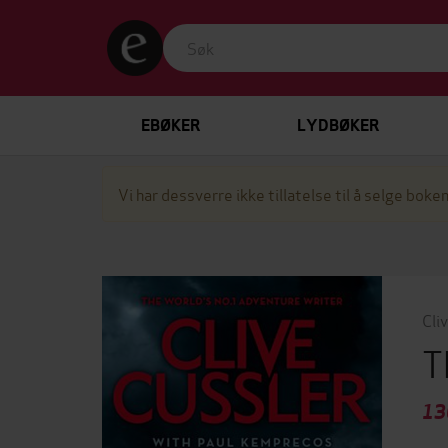
EBØKER
LYDBØKER
Vi har dessverre ikke tillatelse til å selge boken
Cli
T
13