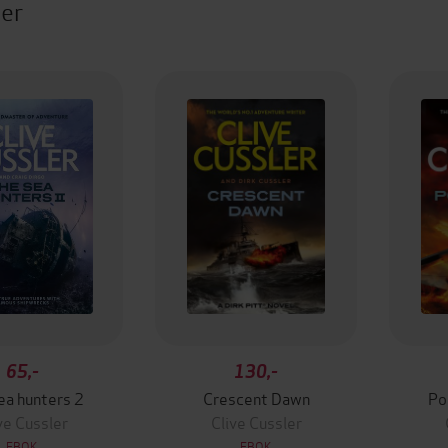
ter
65,-
130,-
ea hunters 2
Crescent Dawn
Po
ve Cussler
Clive Cussler
EBOK
EBOK