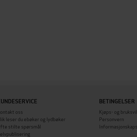
KUNDESERVICE
BETINGELSER
ontakt oss
Kjøps- og bruksvi
lik leser du ebøker og lydbøker
Personvern
fte stilte spørsmål
Informasjonskaps
elvpublisering