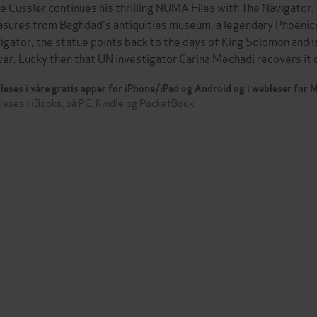
ve Cussler continues his thrilling NUMA Files with The Navigator.
asures from Baghdad's antiquities museum, a legendary Phoenicea
igator, the statue points back to the days of King Solomon and is
er. Lucky then that UN investigator Carina Mechadi recovers it
leses i våre gratis apper for iPhone/iPad og Android og i webleser for
leses i iBooks, på PC, Kindle og PocketBook