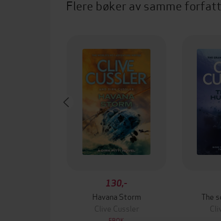
Flere bøker av samme forfat
130,-
Havana Storm
The s
Clive Cussler
Cli
EBOK