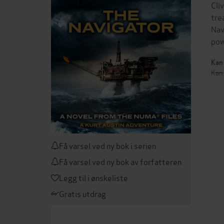
Cli
tre
Nav
pow
Kan 
Kan 
Få varsel ved ny bok i serien
Få varsel ved ny bok av forfatteren
Legg til i ønskeliste
Gratis utdrag