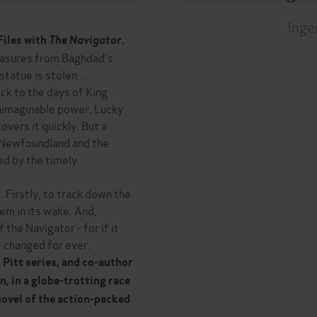
Inge
Files with
The Navigator
.
reasures from Baghdad's
atue is stolen . . .
ck to the days of King
unimaginable power. Lucky
vers it quickly. But a
ff Newfoundland and the
ved by the timely
 Firstly, to track down the
hem in its wake. And,
 the Navigator - for if it
e changed for ever.
 Pitt series, and co-author
, in a globe-trotting race
novel of the action-packed