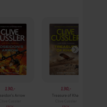
130,-
130,-
seidon's Arrow
Treasure of Khan
Clive Cussler
Clive Cussler
EBOK
EBOK