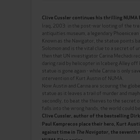
Clive Cussler continues his thrilling NUMA 
Iraq, 2003: in the post-war looting of the t
antiquities museum, a legendary Phoenicean st
Known as the Navigator, the statue points ba
Solomon and is the vital clue to a secret of 
then that UN investigator Carina Mechadi reco
daring raid by helicopter in Iceberg Alley o
statue is gone again - while Carina is only sa
intervention of Kurt Austin of NUMA.
Now Austin and Carina are scouring the globe.
statue as it leaves a trail of murder and may
secondly, to beat the thieves to the secret of
falls into the wrong hands, the world could b
Clive Cussler, author of the bestselling Dirk
Paul Kemprecos place their hero, Kurt Austin
against time in
The Navigator
, the seventh 