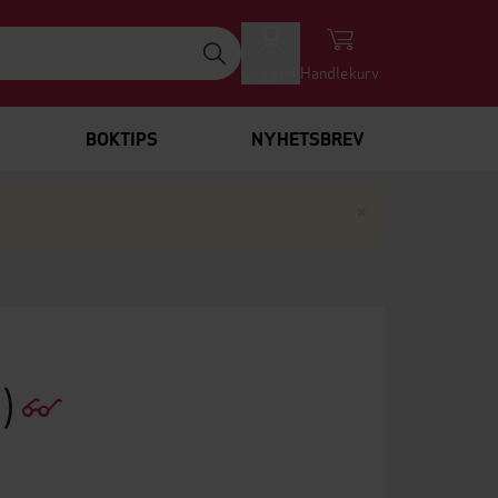
Logg inn
Handlekurv
BOKTIPS
NYHETSBREV
Lukk
×
7)