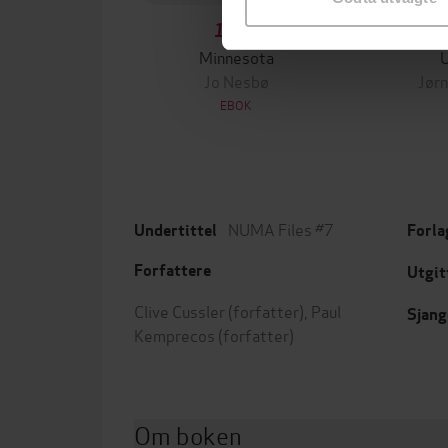
199,-
Minnesota
Jo Nesbø
Jørn
EBOK
NUMA Files #7
Undertittel
Forla
Forfattere
Utgit
Clive Cussler
(forfatter),
Paul
Sjang
Kemprecos
(forfatter)
Om boken