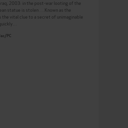
Iraq, 2003: in the post-war looting of the
n statue is stolen . . .Known as the
 the vital clue to a secret of unimaginable
 quickly…
 Mac/PC